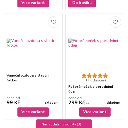
Více variant
Do košíku
Vánoční ozdoba s vlastní
fotkou
1 hodnocení
Fotorámeček s porodními
údaji
cena od
cena od
99 Kč
299 Kč
skladem
skladem
/
ks
Více variant
Více variant
Načíst další produkty (3)