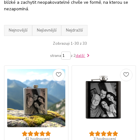
blízké a zachytit neopakovatelné chvíle ve formě, na kterou se
nezapomíná.
Nejnovější
Nejlevnější
Nejdražší
Zobrazuji 1-30 z 33
strana
z 2
další
41 hodnocení
3 hodnocení