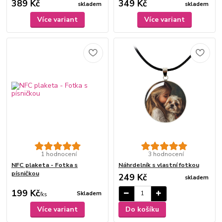
389 Kč
349 Kč
skladem
skladem
Více variant
Více variant
1 hodnocení
3 hodnocení
NFC plaketa - Fotka s
Náhrdelník s vlastní fotkou
písničkou
249 Kč
skladem
199 Kč
Skladem
/
ks
Více variant
Do košíku