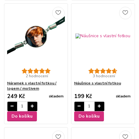
2 hodnocení
3 hodnocení
Náramek s vlastní fotkou /
Náušnice s vlastní fotkou
logem / motivem
249 Kč
199 Kč
skladem
skladem
Do košíku
Do košíku