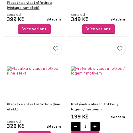
Placatka s vlastní fotkou
(vintage rameček)
cena od
cena od
399 Kč
349 Kč
skladem
skladem
Více variant
Více variant
Placatka s vlastní fotkou (line
Prstýnek s vlastní fotkou /
efekt)
logem / motivem
199 Kč
skladem
cena od
329 Kč
skladem