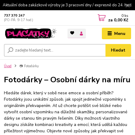
Aktuální doba zakázkové výroby je 3 pracovní dny / expresně do 24. hod.
0
ks
737 370 247
za
0,00 Kč
(PO-PÁ: 9-17 hod.)
Menu
Hledat
Úvod
📷 Fotodárky
Fotodárky – Osobní dárky na míru
Hledáte dárek, který v sobě nese emoce a osobní příběh?
Fotodárky jsou unikátní způsob, jak spojit jedinečné vzpomínky s
originálním překvapením. Ať už chcete potěšit své blízké nebo
vytvořit osobní vzpomínku na důležité okamžiky, personalizované
dárky se stanou tím pravým řešením. Díky možnosti vlastního
designu získáte kombinaci kreativity a emocí, která udělá každou
příležitost výjimečnou. Objevte nové způsoby, jak překvapit své