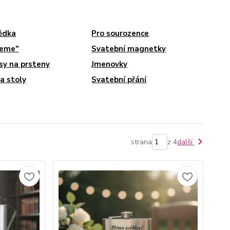
ědka
Pro sourozence
jeme"
Svatební magnetky
y na prsteny
Jmenovky
na stoly
Svatební přání
strana
z 4
další