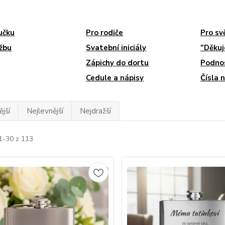
učku
Pro rodiče
Pro sv
žbu
Svatební iniciály
"Děku
Zápichy do dortu
Podnos
Cedule a nápisy
Čísla 
jší
Nejlevnější
Nejdražší
1-30 z 113