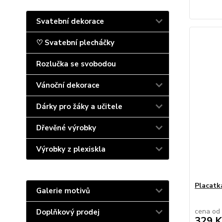
Svatební dekorace
♡ Svatební plecháčky
Rozlučka se svobodou
Vánoční dekorace
Dárky pro žáky a učitele
Dřevěné výrobky
Výrobky z plexiskla
Placatk
Galerie motivů
cena od
Doplňkový prodej
329 K