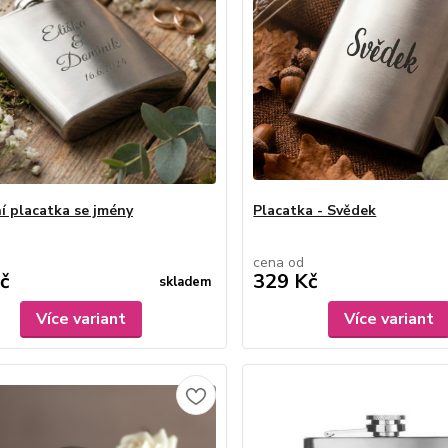
í placatka se jmény
Placatka - Svědek
cena od
č
329 Kč
skladem
Více variant
Více variant