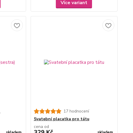
Více variant
)
17 hodnocení
Svatební placatka pro tátu
cena od
329 Kč
skladem
skladem