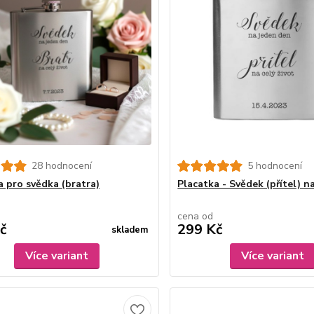
28 hodnocení
5 hodnocení
a pro svědka (bratra)
Placatka - Svědek (přítel) n
cena od
č
299 Kč
skladem
Více variant
Více variant