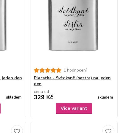
1 hodnocení
a jeden den
Placatka - Svědkyně (sestra) na jeden
den
cena od
329 Kč
skladem
skladem
Více variant