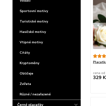
Vodáci
Sportovní motivy
Turistické motivy
Hasičské motivy
Vtipné motivy
Citáty
Placatk
Kryptoměny
cena od
Obličeje
329 K
Zvířata
Různé / nezařazené
Černé placatky