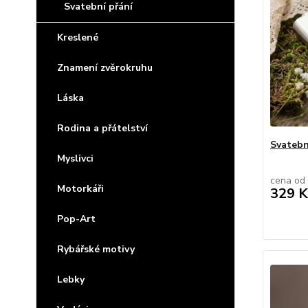
Svatební přání
Kreslené
Znamení zvěrokruhu
Láska
Rodina a přátelství
Svatebn
Myslivci
cena od
Motorkáři
329 K
Pop-Art
Rybářské motivy
Lebky