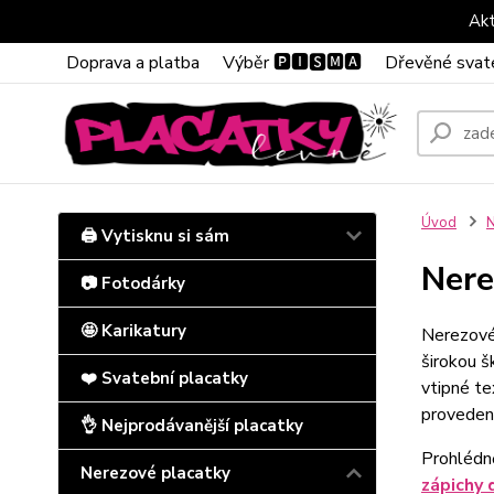
Akt
Doprava a platba
Výběr 🅿🅸🆂🅼🅰
Dřevěné svat
Úvod
N
🖨️ Vytisknu si sám
Nere
📷 Fotodárky
🤩 Karikatury
Nerezové 
širokou š
❤️ Svatební placatky
vtipné te
provedení
👌 Nejprodávanější placatky
Prohlédně
Nerezové placatky
zápichy 