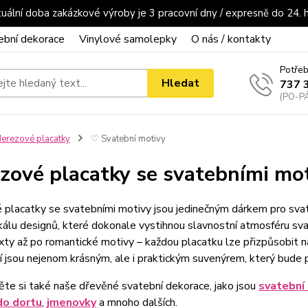
uální doba zakázkové výroby je 3 pracovní dny / expresně do 24. 
ební dekorace
Vinylové samolepky
O nás / kontakty
Potřeb
Hledat
737 
(PO-PÁ
erezové placatky
♡ Svatební motivy
zové placatky se svatebními mo
placatky se svatebními motivy jsou jedinečným dárkem pro svateb
kálu designů, které dokonale vystihnou slavnostní atmosféru sv
xty až po romantické motivy – každou placatku lze přizpůsobit na 
 jsou nejenom krásným, ale i praktickým suvenýrem, který bude 
te si také naše dřevěné svatební dekorace, jako jsou
svatební
do dortu
,
jmenovky
a mnoho dalších.