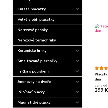
Kulaté placatky
Velké a obří placatky
Nerezové panáky
Nerezové termohrnky
Keramické hrnky
Smaltované plecháčky
Trička s potiskem
Placatk
den
Jmenovky na dveře
cena od
299 K
Připínací placky
Magnetické placky