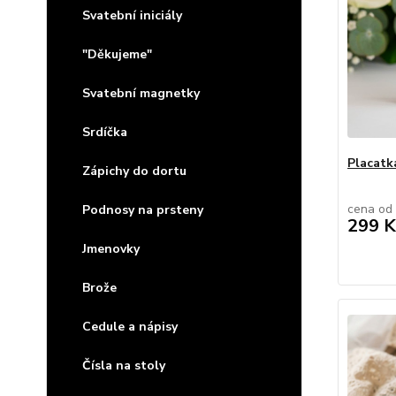
Svatební iniciály
"Děkujeme"
Svatební magnetky
Srdíčka
Placatk
Zápichy do dortu
cena od
Podnosy na prsteny
299 K
Jmenovky
Brože
Cedule a nápisy
Čísla na stoly