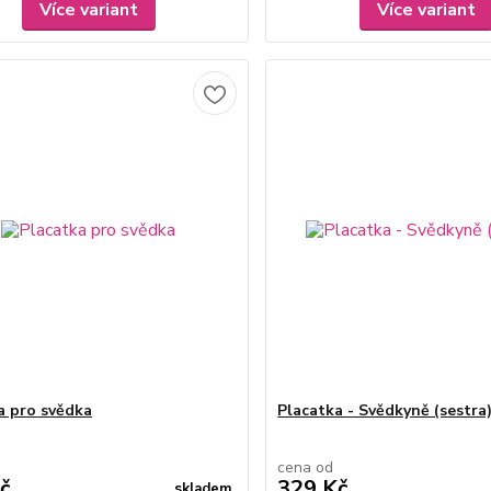
Více variant
Více variant
a pro svědka
Placatka - Svědkyně (sestra
cena od
č
329 Kč
skladem