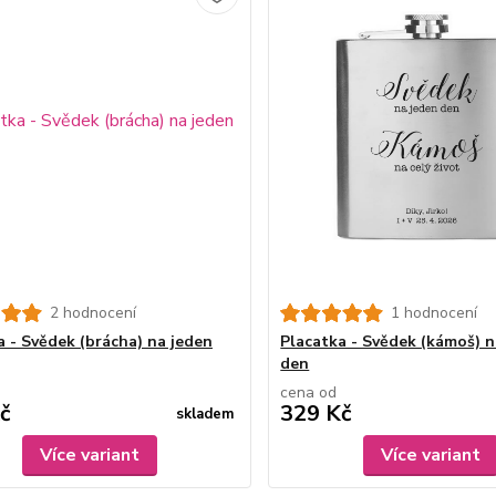
2 hodnocení
1 hodnocení
a - Svědek (brácha) na jeden
Placatka - Svědek (kámoš) n
den
cena od
č
329 Kč
skladem
Více variant
Více variant