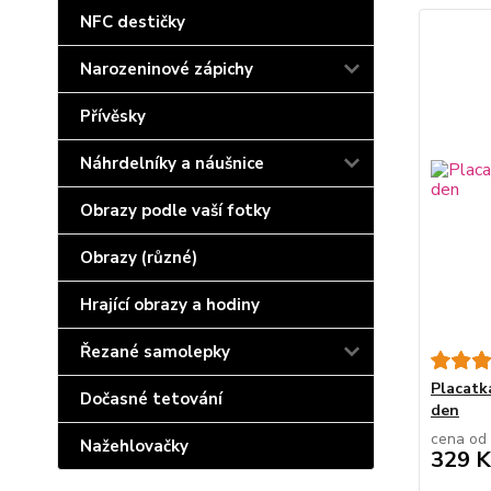
NFC destičky
Narozeninové zápichy
Přívěsky
Náhrdelníky a náušnice
Obrazy podle vaší fotky
Obrazy (různé)
Hrající obrazy a hodiny
Řezané samolepky
Placatk
Dočasné tetování
den
cena od
Nažehlovačky
329 K