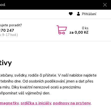
hod.
Přihlášení
ujete poradit?
0
ks
370 247
za
0,00 Kč
: 9-17 hod.)
tivy
čany, svědky, rodiče či přátele. V naší nabídce najdete
atebního dne. Od osobních poděkování, jmen a dat přes
míru. Díky kvalitní nerezové oceli a preciznímu
připomínat váš výjimečný den.
 magnetky
,
srdíčka s iniciály
,
podnosy na prsteny
,