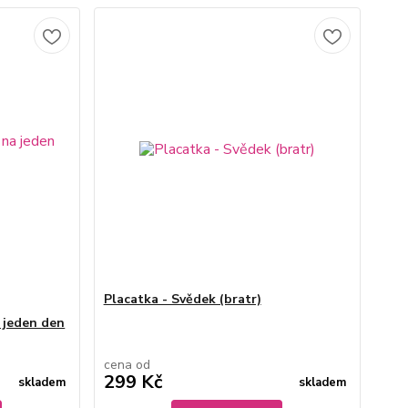
Placatka - Svědek (bratr)
a jeden den
cena od
299 Kč
skladem
skladem