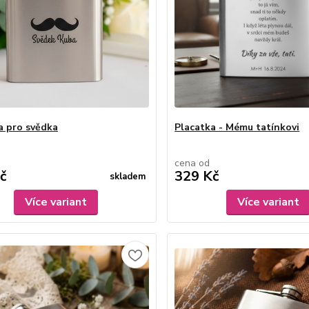
a pro svědka
Placatka - Mému tatínkovi
cena od
č
329 Kč
skladem
Více variant
Více variant