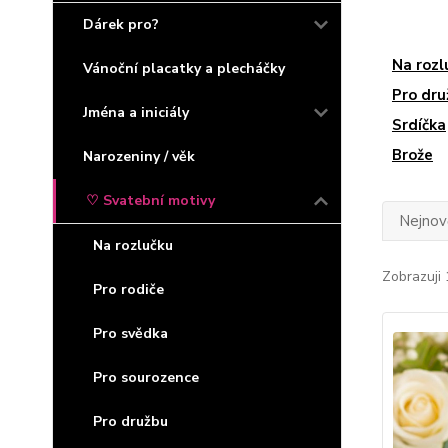
Dárek pro?
Na rozl
Vánoční placatky a plecháčky
Pro dru
Jména a iniciály
Srdíčka
Brože
Narozeniny / věk
♡ Svatební motivy
Nejnově
Na rozlučku
Zobrazuji 
Pro rodiče
Pro svědka
Pro sourozence
Pro družbu