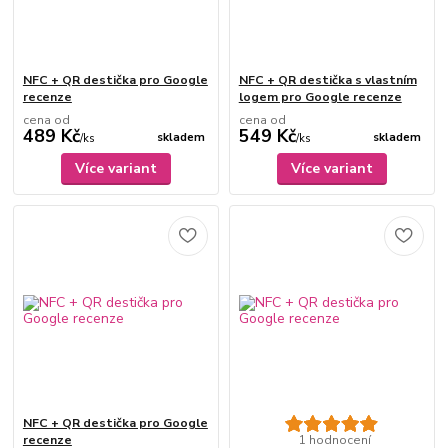
NFC + QR destička pro Google
NFC + QR destička s vlastním
recenze
logem pro Google recenze
cena od
cena od
489 Kč
549 Kč
skladem
skladem
/
ks
/
ks
Více variant
Více variant
NFC + QR destička pro Google
recenze
1 hodnocení