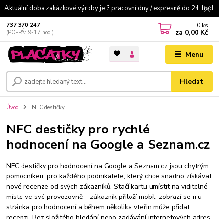
Aktuální doba zakázkové výroby je 3 pracovní dny / expresně do 24. hod.
0
ks
737 370 247
za
0,00 Kč
(PO-PÁ: 9-17 hod.)
Menu
Hledat
Úvod
NFC destičky
NFC destičky pro rychlé
hodnocení na Google a Seznam.cz
NFC destičky pro hodnocení na Google a Seznam.cz jsou chytrým
pomocníkem pro každého podnikatele, který chce snadno získávat
nové recenze od svých zákazníků. Stačí kartu umístit na viditelné
místo ve své provozovně – zákazník přiloží mobil, zobrazí se mu
stránka pro hodnocení a během několika vteřin může přidat
recenzi. Bez složitého hledání nebo zadávání internetových adres.