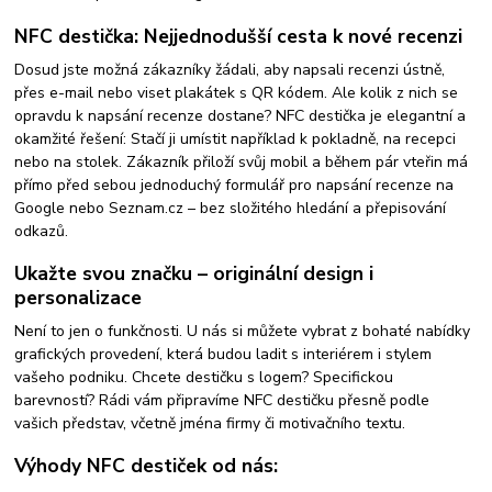
NFC destička: Nejjednodušší cesta k nové recenzi
Dosud jste možná zákazníky žádali, aby napsali recenzi ústně,
přes e-mail nebo viset plakátek s QR kódem. Ale kolik z nich se
opravdu k napsání recenze dostane? NFC destička je elegantní a
okamžité řešení: Stačí ji umístit například k pokladně, na recepci
nebo na stolek. Zákazník přiloží svůj mobil a během pár vteřin má
přímo před sebou jednoduchý formulář pro napsání recenze na
Google nebo Seznam.cz – bez složitého hledání a přepisování
odkazů.
Ukažte svou značku – originální design i
personalizace
Není to jen o funkčnosti. U nás si můžete vybrat z bohaté nabídky
grafických provedení, která budou ladit s interiérem i stylem
vašeho podniku. Chcete destičku s logem? Specifickou
barevností? Rádi vám připravíme NFC destičku přesně podle
vašich představ, včetně jména firmy či motivačního textu.
Výhody NFC destiček od nás: