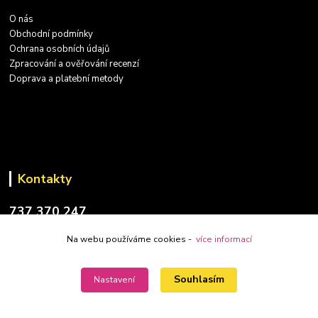
O nás
Obchodní podmínky
Ochrana osobních údajů
Zpracování a ověřování recenzí
Doprava a platební metody
Kontakty
737 370 247
(PO-PÁ: 9-17 hod.)
Na webu používáme cookies -
více informací
info@placatky-levne.cz
Souhlasím
Nastavení