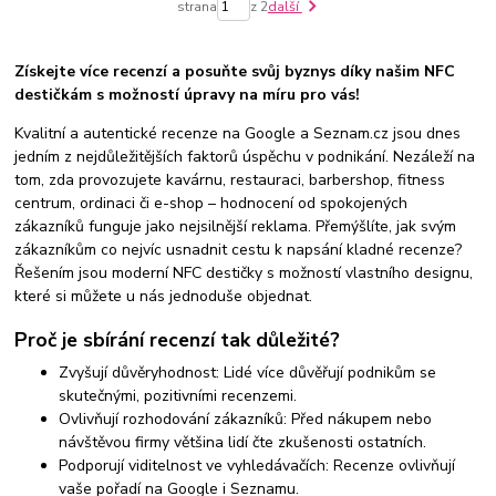
strana
z 2
další
Získejte více recenzí a posuňte svůj byznys díky našim NFC
destičkám s možností úpravy na míru pro vás!
Kvalitní a autentické recenze na Google a Seznam.cz jsou dnes
jedním z nejdůležitějších faktorů úspěchu v podnikání. Nezáleží na
tom, zda provozujete kavárnu, restauraci, barbershop, fitness
centrum, ordinaci či e-shop – hodnocení od spokojených
zákazníků funguje jako nejsilnější reklama. Přemýšlíte, jak svým
zákazníkům co nejvíc usnadnit cestu k napsání kladné recenze?
Řešením jsou moderní NFC destičky s možností vlastního designu,
které si můžete u nás jednoduše objednat.
Proč je sbírání recenzí tak důležité?
Zvyšují důvěryhodnost: Lidé více důvěřují podnikům se
skutečnými, pozitivními recenzemi.
Ovlivňují rozhodování zákazníků: Před nákupem nebo
návštěvou firmy většina lidí čte zkušenosti ostatních.
Podporují viditelnost ve vyhledávačích: Recenze ovlivňují
vaše pořadí na Google i Seznamu.