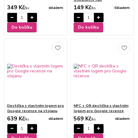
349 Kč
149 Kč
skladem
Skladem
/
ks
/
ks
Do košíku
Do košíku
Destička s vlastním logem pro
NFC + QR destička s vlastním
Google recenze na stojanu
logem pro Google recenze
639 Kč
569 Kč
skladem
skladem
/
ks
/
ks