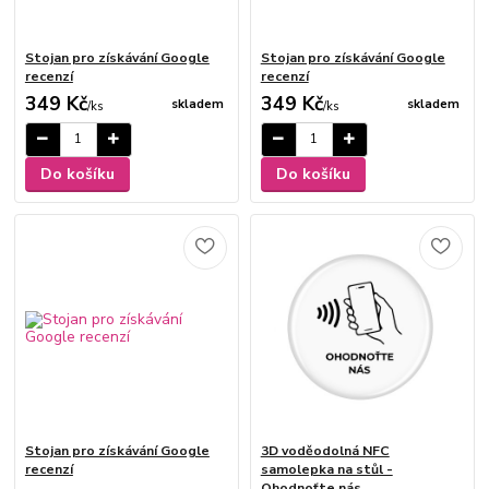
Stojan pro získávání Google
Stojan pro získávání Google
recenzí
recenzí
349 Kč
349 Kč
skladem
skladem
/
ks
/
ks
Do košíku
Do košíku
Stojan pro získávání Google
3D voděodolná NFC
recenzí
samolepka na stůl -
Ohodnoťte nás