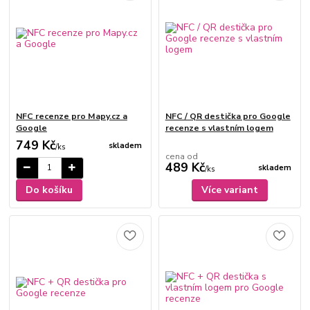
NFC recenze pro Mapy.cz a
NFC / QR destička pro Google
Google
recenze s vlastním logem
749 Kč
skladem
/
ks
cena od
489 Kč
skladem
/
ks
Do košíku
Více variant