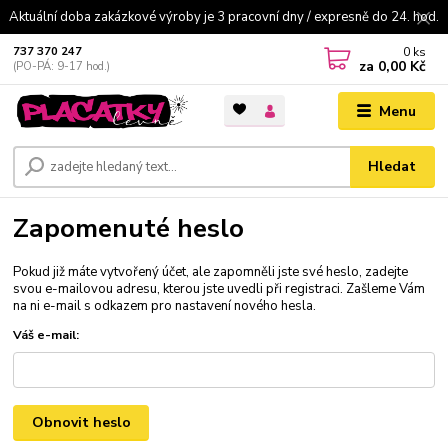
Aktuální doba zakázkové výroby je 3 pracovní dny / expresně do 24. hod.
0
ks
737 370 247
za
0,00 Kč
(PO-PÁ: 9-17 hod.)
Menu
Hledat
Zapomenuté heslo
Pokud již máte vytvořený účet, ale zapomněli jste své heslo, zadejte
svou e-mailovou adresu, kterou jste uvedli při registraci. Zašleme Vám
na ni e-mail s odkazem pro nastavení nového hesla.
Váš e-mail:
Obnovit heslo