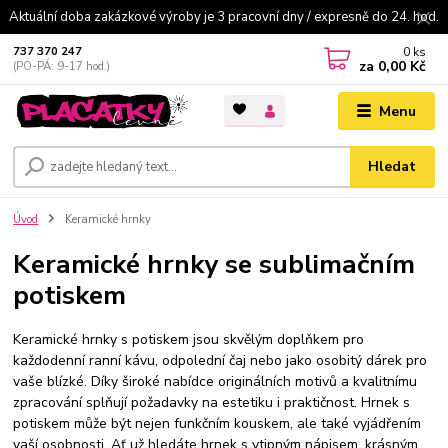
Aktuální doba zakázkové výroby je 3 pracovní dny / expresně do 24. hod.
0
ks
737 370 247
za
0,00 Kč
(PO-PÁ: 9-17 hod.)
Menu
Hledat
Úvod
Keramické hrnky
Keramické hrnky se sublimačním
potiskem
Keramické hrnky s potiskem jsou skvělým doplňkem pro
každodenní ranní kávu, odpolední čaj nebo jako osobitý dárek pro
vaše blízké. Díky široké nabídce originálních motivů a kvalitnímu
zpracování splňují požadavky na estetiku i praktičnost. Hrnek s
potiskem může být nejen funkčním kouskem, ale také vyjádřením
vaší osobnosti. Ať už hledáte hrnek s vtipným nápisem, krásným