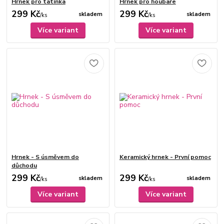
Hrnek pro tatínka
Hrnek pro houbaře
299 Kč
299 Kč
skladem
skladem
/
ks
/
ks
Více variant
Více variant
Hrnek - S úsměvem do
Keramický hrnek - První pomoc
důchodu
299 Kč
299 Kč
skladem
skladem
/
ks
/
ks
Více variant
Více variant