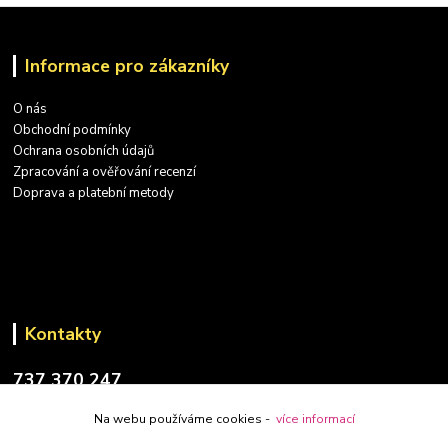
Informace pro zákazníky
O nás
Obchodní podmínky
Ochrana osobních údajů
Zpracování a ověřování recenzí
Doprava a platební metody
Kontakty
737 370 247
(PO-PÁ: 9-17 hod.)
Na webu používáme cookies -
více informací
info@placatky-levne.cz