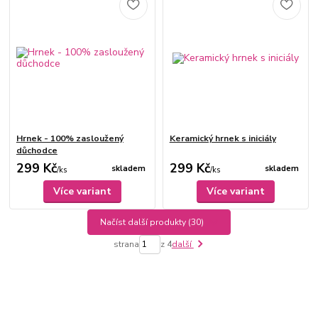
Hrnek - 100% zasloužený
Keramický hrnek s iniciály
důchodce
299 Kč
299 Kč
skladem
skladem
/
ks
/
ks
Více variant
Více variant
Načíst další produkty (30)
strana
z 4
další