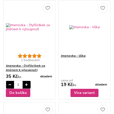
Jmenovka - liška
1 hodnocení
Jmenovka - čtyřlístkek se
jménem k vyloupnutí
35 Kč
skladem
/
ks
cena od
19 Kč
skladem
/
ks
Do košíku
Více variant