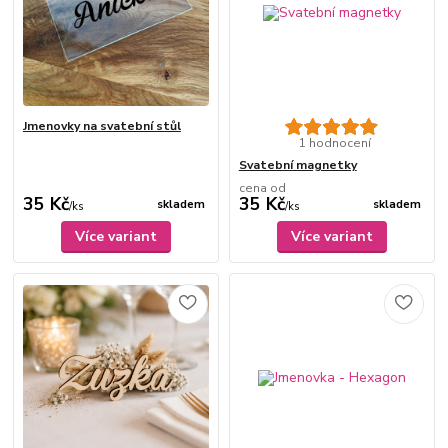
Jmenovky na svatební stůl
1 hodnocení
Svatební magnetky
cena od
35 Kč
35 Kč
skladem
skladem
/
ks
/
ks
Více variant
Více variant