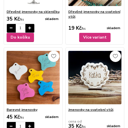
Dřevěné jmenovky na skleničku
Dřevěné jmenovky na svatební
stůl
35 Kč
skladem
/
ks
19 Kč
skladem
/
ks
Do košíku
Více variant
Barevné jmenovky
Jmenovky na svatební stůl
45 Kč
skladem
/
ks
cena od
35 Kč
skladem
/
ks