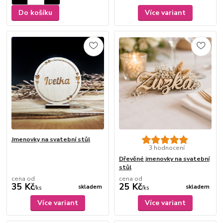
Do košíku
Více variant
Jmenovky na svatební stůl
3 hodnocení
Dřevěné jmenovky na svatební
stůl
cena od
cena od
35 Kč
25 Kč
skladem
skladem
/
ks
/
ks
Více variant
Více variant