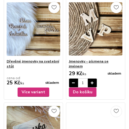
Dřevěné jmenovky na svatební
Jmenovky - písmena se
stůl
jménem
29 Kč
skladem
/
ks
cena od
25 Kč
skladem
/
ks
Více variant
Do košíku