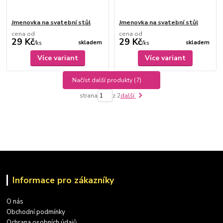
Jmenovka na svatební stůl
Jmenovka na svatební stůl
cena od
cena od
29 Kč
29 Kč
skladem
skladem
/
ks
/
ks
Více variant
Více variant
Načíst další produkty (7)
strana
z 2
další
Informace pro zákazníky
O nás
Obchodní podmínky
Ochrana osobních údajů