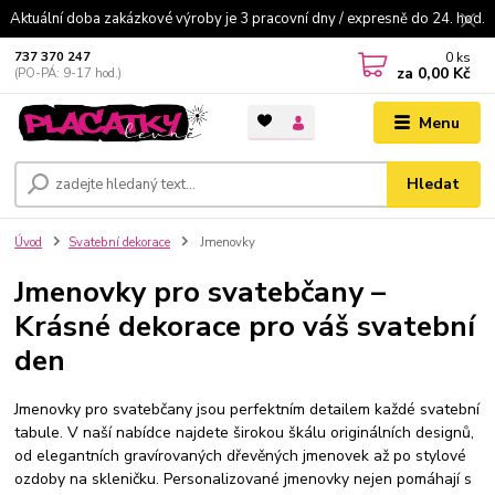
Aktuální doba zakázkové výroby je 3 pracovní dny / expresně do 24. hod.
0
ks
737 370 247
za
0,00 Kč
(PO-PÁ: 9-17 hod.)
Menu
Hledat
Úvod
Svatební dekorace
Jmenovky
Jmenovky pro svatebčany –
Krásné dekorace pro váš svatební
den
Jmenovky pro svatebčany jsou perfektním detailem každé svatební
tabule. V naší nabídce najdete širokou škálu originálních designů,
od elegantních gravírovaných dřevěných jmenovek až po stylové
ozdoby na skleničku. Personalizované jmenovky nejen pomáhají s