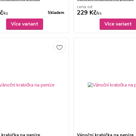
cena od
č
229 Kč
Skladem
/
ks
/
ks
Více variant
Více variant
 krabička na peníze
Vánoční krabička na peníze