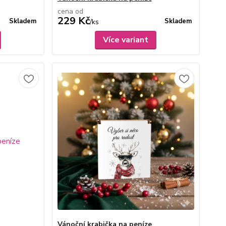
cena od
229 Kč
Skladem
Skladem
/
ks
Více variant
Vánoční krabička na peníze