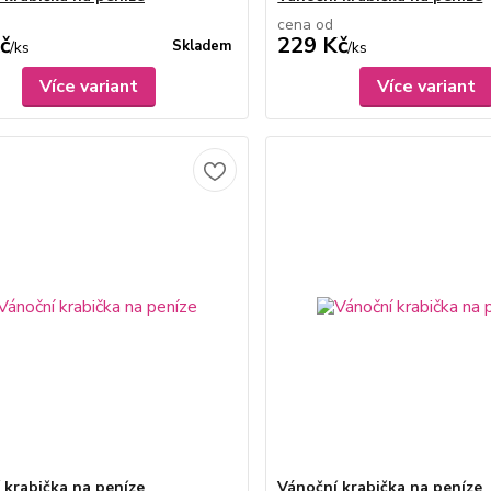
cena od
č
229 Kč
Skladem
/
ks
/
ks
Více variant
Více variant
 krabička na peníze
Vánoční krabička na peníze