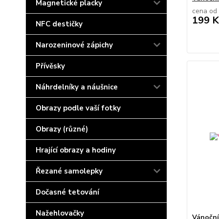
Magnetické placky
cena od
199 K
NFC destičky
Narozeninové zápichy
Přívěsky
Náhrdelníky a náušnice
Obrazy podle vaší fotky
Obrazy (různé)
Hrající obrazy a hodiny
Řezané samolepky
Dočasné tetování
Nažehlovačky
Vánoční