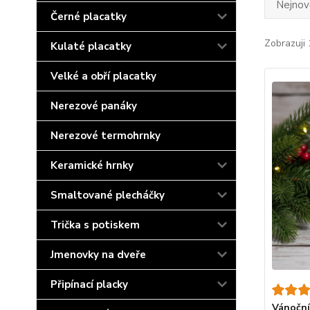
Nejnově
Černé placatky
Zobrazuji 
Kulaté placatky
Velké a obří placatky
Nerezové panáky
Nerezové termohrnky
Keramické hrnky
Smaltované plecháčky
Trička s potiskem
Jmenovky na dveře
Připínací placky
Vánoční