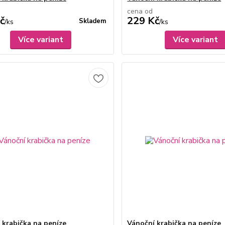
cena od
č
229 Kč
Skladem
/
ks
/
ks
Více variant
Více variant
 krabička na peníze
Vánoční krabička na peníze