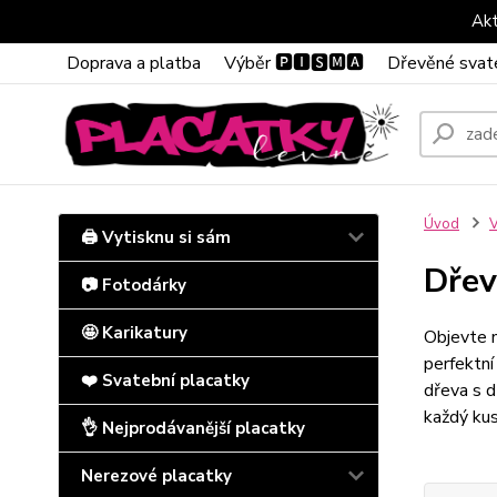
Akt
Doprava a platba
Výběr 🅿🅸🆂🅼🅰
Dřevěné svat
Úvod
V
🖨️ Vytisknu si sám
Dřev
📷 Fotodárky
🤩 Karikatury
Objevte n
perfektní
❤️ Svatební placatky
dřeva s d
každý kus
👌 Nejprodávanější placatky
Nerezové placatky