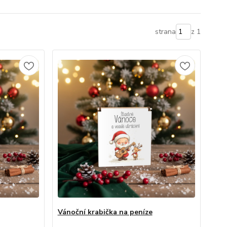
strana
z 1
Vánoční krabička na peníze