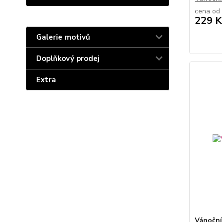
cena od
229 K
Galerie motivů
Doplňkový prodej
Extra
Vánoční