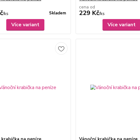
cena od
č
229 Kč
Skladem
/
ks
/
ks
Více variant
Více variant
 krabička na peníze
Vánoční krabička na peníze