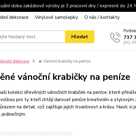
uální doba zakázkové výroby je 3 pracovní dny / expresně do 24. 
ební dekorace
Vinylové samolepky
O nás / kontakty
Potřeb
Hledat
737 
(PO-PÁ
ánoční dekorace
🔥 Vánoční krabičky na peníze
ěné vánoční krabičky na peníze
aši kolekci dřevěných vánočních krabiček na peníze, které přinášej
 volbou pro ty, kteří chtějí darovat peníze kreativním a stylovým
ůrazem na detail, což zajišťuje jejich trvanlivost a krásu. Navíc s
 jedinečným.