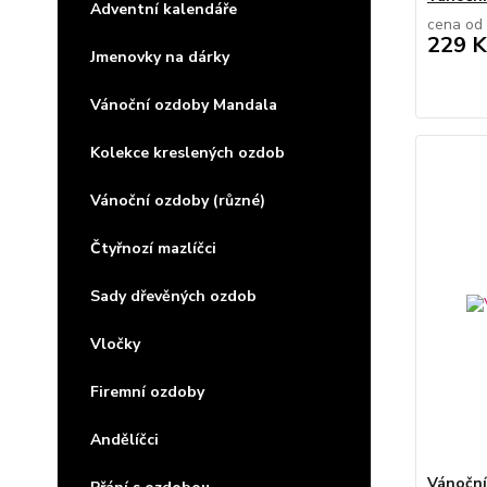
Adventní kalendáře
cena od
229 K
Jmenovky na dárky
Vánoční ozdoby Mandala
Kolekce kreslených ozdob
Vánoční ozdoby (různé)
Čtyřnozí mazlíčci
Sady dřevěných ozdob
Vločky
Firemní ozdoby
Andělíčci
Vánoční