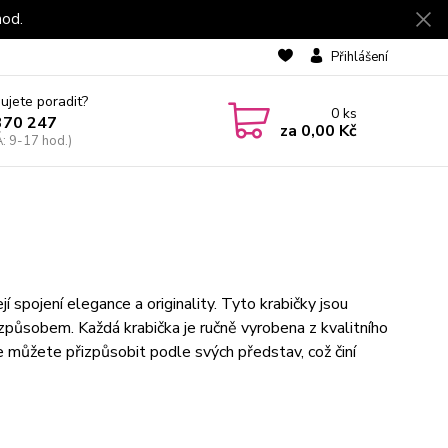
hod.
Přihlášení
ujete poradit?
0
ks
370 247
za
0,00 Kč
: 9-17 hod.)
í spojení elegance a originality. Tyto krabičky jsou
 způsobem. Každá krabička je ručně vyrobena z kvalitního
i je můžete přizpůsobit podle svých představ, což činí