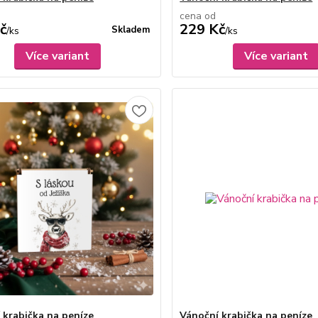
cena od
č
229 Kč
Skladem
/
ks
/
ks
Více variant
Více variant
 krabička na peníze
Vánoční krabička na peníze