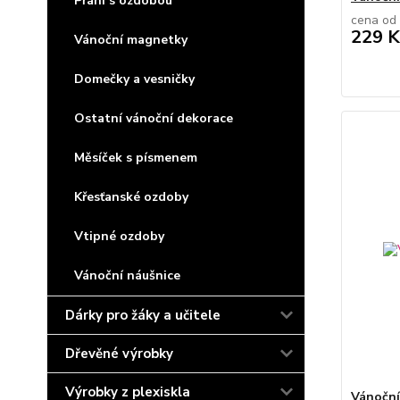
Přání s ozdobou
cena od
229 K
Vánoční magnetky
Domečky a vesničky
Ostatní vánoční dekorace
Měsíček s písmenem
Křesťanské ozdoby
Vtipné ozdoby
Vánoční náušnice
Dárky pro žáky a učitele
Dřevěné výrobky
Výrobky z plexiskla
Vánoční