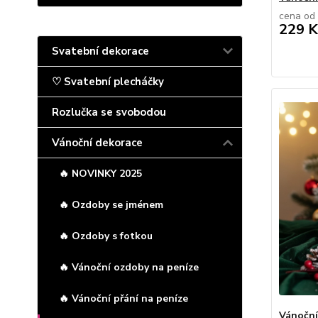
cena od
229 K
Svatební dekorace
♡ Svatební plecháčky
Rozlučka se svobodou
Vánoční dekorace
🔥 NOVINKY 2025
🔥 Ozdoby se jménem
🔥 Ozdoby s fotkou
🔥 Vánoční ozdoby na peníze
🔥 Vánoční přání na peníze
Vánoční