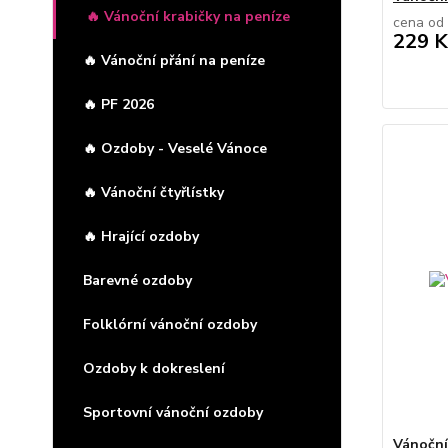
🔥 Vánoční krabičky na peníze
cena od
229 K
🔥 Vánoční přání na peníze
🔥 PF 2026
🔥 Ozdoby - Veselé Vánoce
🔥 Vánoční čtyřlístky
🔥 Hrající ozdoby
Barevné ozdoby
Folklórní vánoční ozdoby
Ozdoby k dokreslení
Sportovní vánoční ozdoby
Vánoční