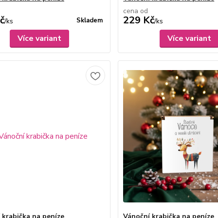
cena od
č
229 Kč
Skladem
/
ks
/
ks
Více variant
Více variant
 krabička na peníze
Vánoční krabička na peníze