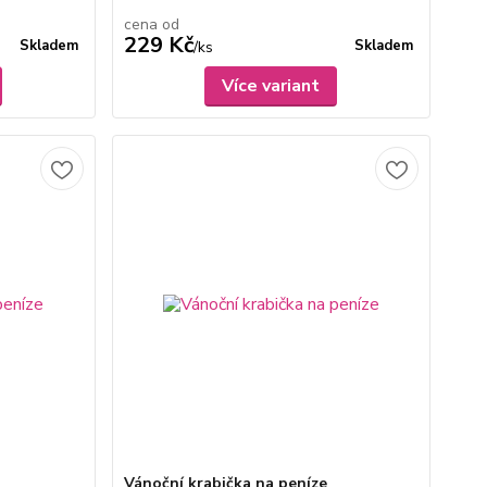
cena od
229 Kč
Skladem
Skladem
/
ks
Více variant
Vánoční krabička na peníze