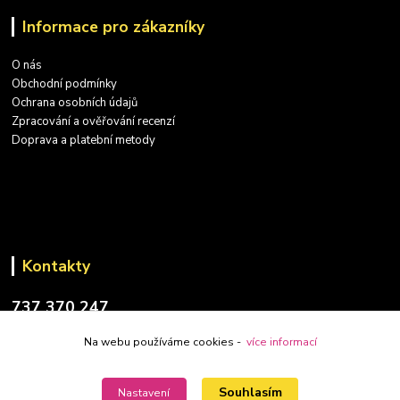
Informace pro zákazníky
O nás
Obchodní podmínky
Ochrana osobních údajů
Zpracování a ověřování recenzí
Doprava a platební metody
Kontakty
737 370 247
(PO-PÁ: 9-17 hod.)
Na webu používáme cookies -
více informací
info@placatky-levne.cz
Souhlasím
Nastavení