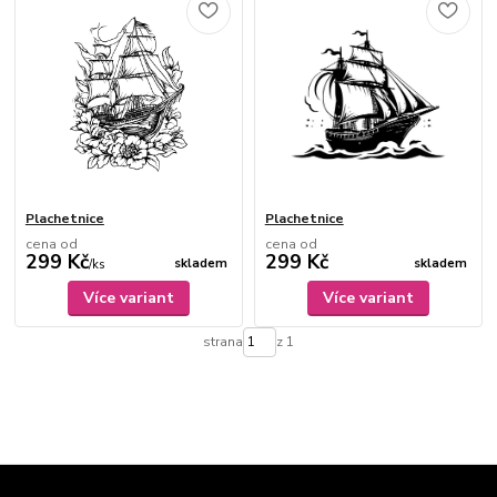
Plachetnice
Plachetnice
cena od
cena od
299 Kč
299 Kč
skladem
skladem
/
ks
Více variant
Více variant
strana
z 1