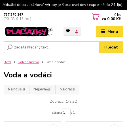
Aktuální doba zakázkové výroby je 3 pracovní dny / expresně do 24. hod.
0
ks
737 370 247
za
0,00 Kč
(PO-PÁ: 9-17 hod.)
Menu
Hledat
Úvod
Galerie motivů
Voda a vodáci
Voda a vodáci
Nejnovější
Nejlevnější
Nejdražší
Zobrazuji 1-2 z 2
strana
z 1