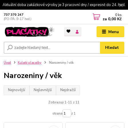
Aktuální doba zakázkové výroby je 3 pracovní dny / expresně do 24. hod.
0
ks
737 370 247
za
0,00 Kč
(PO-PÁ: 9-17 hod.)
Menu
Hledat
Úvod
Kulaté placatky
Narozeniny / věk
Narozeniny / věk
Nejnovější
Nejlevnější
Nejdražší
Zobrazuji 1-11 z 11
strana
z 1