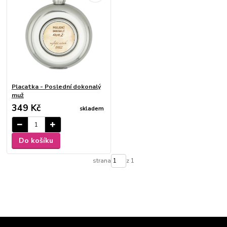
Placatka - Poslední dokonalý
muž
349 Kč
skladem
Do košíku
strana
z 1