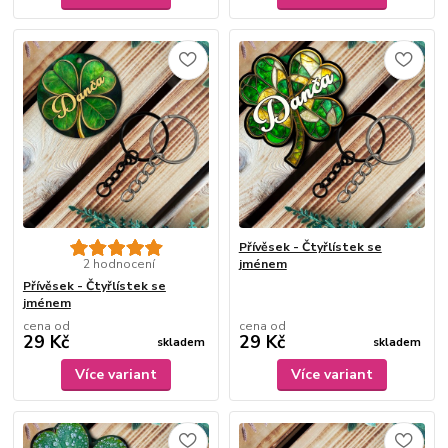
Přívěsek - Čtyřlístek se
2 hodnocení
jménem
Přívěsek - Čtyřlístek se
jménem
cena od
cena od
29 Kč
29 Kč
skladem
skladem
Více variant
Více variant