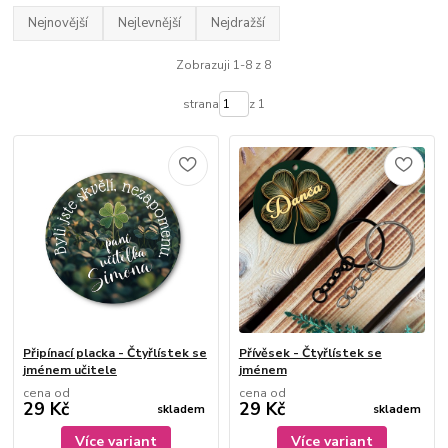
Nejnovější
Nejlevnější
Nejdražší
Zobrazuji 1-8 z 8
strana
z 1
Připínací placka - Čtyřlístek se
Přívěsek - Čtyřlístek se
jménem učitele
jménem
cena od
cena od
29 Kč
29 Kč
skladem
skladem
Více variant
Více variant