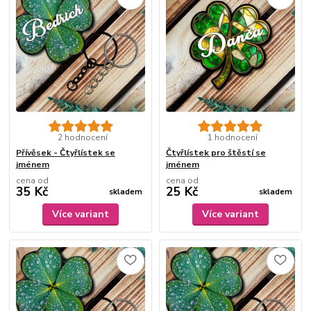
2 hodnocení
1 hodnocení
Přívěsek - Čtyřlístek se
Čtyřlístek pro štěstí se
jménem
jménem
cena od
cena od
35 Kč
25 Kč
skladem
skladem
Více variant
Více variant