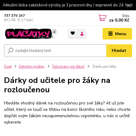
Aktuální doba zakázkové výroby je 3 pracovní dny / expresně do 24. hod.
0
ks
737 370 247
za
0,00 Kč
(PO-PÁ: 9-17 hod.)
Menu
Hledat
Úvod
Dřevěné výrobky
Talismany pro štěstí
Darky pro žáky
Dárky od učitele pro žáky na
rozloučenou
Hledáte vhodný dárek na rozloučenou pro své žáky? Ať už jste
učitel, který se loučí se třídou na konci školního roku, nebo chcete
dopřát svým žákům nezapomenutelnou vzpomínku, u nás si určitě
vyberete.