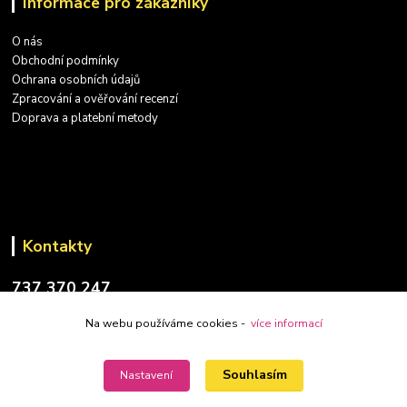
Informace pro zákazníky
O nás
Obchodní podmínky
Ochrana osobních údajů
Zpracování a ověřování recenzí
Doprava a platební metody
Kontakty
737 370 247
(PO-PÁ: 9-17 hod.)
Na webu používáme cookies -
více informací
info@placatky-levne.cz
Souhlasím
Nastavení