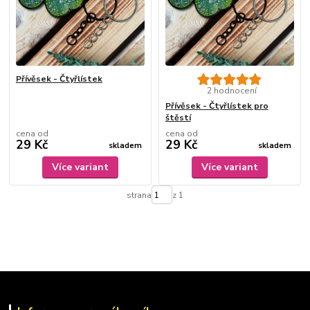
Přívěsek - Čtyřlístek
2 hodnocení
Přívěsek - Čtyřlístek pro
štěstí
cena od
cena od
29 Kč
29 Kč
skladem
skladem
Více variant
Více variant
strana
z 1