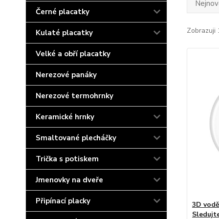
Nejnově
Černé placatky
Zobrazuji 
Kulaté placatky
Velké a obří placatky
Nerezové panáky
Nerezové termohrnky
Keramické hrnky
Smaltované plecháčky
Trička s potiskem
Jmenovky na dveře
Připínací placky
3D vodě
Sledujt