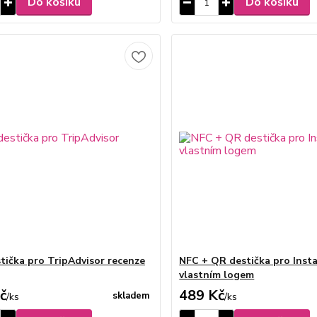
Do košíku
Do košíku
tička pro TripAdvisor recenze
NFC + QR destička pro Inst
vlastním logem
č
489 Kč
skladem
/
ks
/
ks