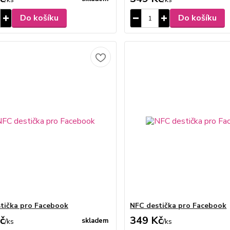
Do košíku
Do košíku
tička pro Facebook
NFC destička pro Facebook
č
349 Kč
skladem
/
ks
/
ks