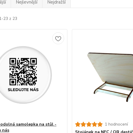
jší
Nejlevnější
Nejdražší
1-23 z 23
odolná samolepka na stůl -
1 hodnocení
e nás
Stojánek na NFC / QR desti