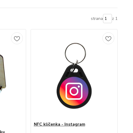
strana
z 1
NFC klíčenka - Instagram
čku