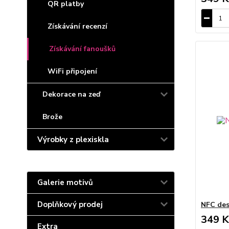
QR platby
Získávání recenzí
Získávání fanoušků
WiFi připojení
Dekorace na zeď
Brože
Výrobky z plexiskla
Galerie motivů
Doplňkový prodej
NFC des
349 K
Extra