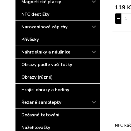
Magnetické placky
119 K
NFC destičky
Narozeninové zápichy
Přívěsky
Náhrdelníky a náušnice
Obrazy podle vaší fotky
Obrazy (různé)
Hrající obrazy a hodiny
Řezané samolepky
Dočasné tetování
NFC klí
Nažehlovačky