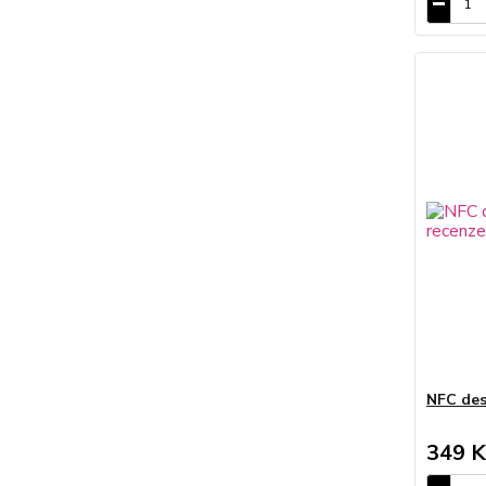
NFC des
349 K