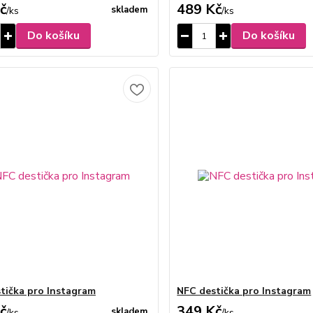
č
489 Kč
skladem
/
ks
/
ks
Do košíku
Do košíku
tička pro Instagram
NFC destička pro Instagram
č
349 Kč
skladem
/
ks
/
ks