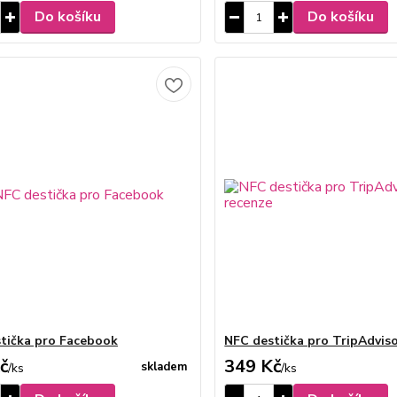
Do košíku
Do košíku
tička pro Facebook
NFC destička pro TripAdvis
č
349 Kč
skladem
/
ks
/
ks