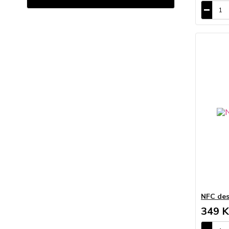
NFC des
349 K