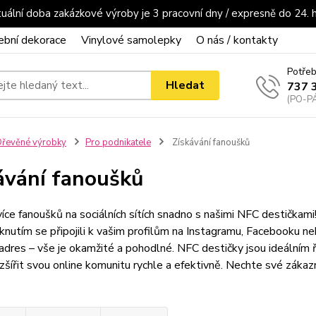
uální doba zakázkové výroby je 3 pracovní dny / expresně do 24. 
ební dekorace
Vinylové samolepky
O nás / kontakty
Potřeb
Hledat
737 
(PO-PÁ
řevěné výrobky
Pro podnikatele
Získávání fanoušků
ávání fanoušků
více fanoušků na sociálních sítích snadno s našimi NFC destičkami! S
iknutím se připojili k vašim profilům na Instagramu, Facebooku n
adres – vše je okamžité a pohodlné. NFC destičky jsou ideálním ř
zšířit svou online komunitu rychle a efektivně. Nechte své zákaz