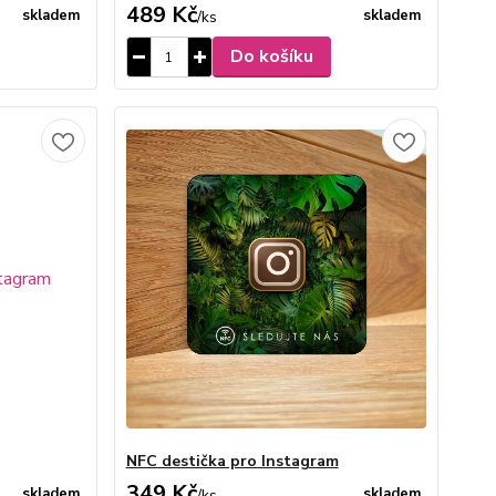
489 Kč
skladem
skladem
/
ks
Do košíku
NFC destička pro Instagram
349 Kč
skladem
skladem
/
ks