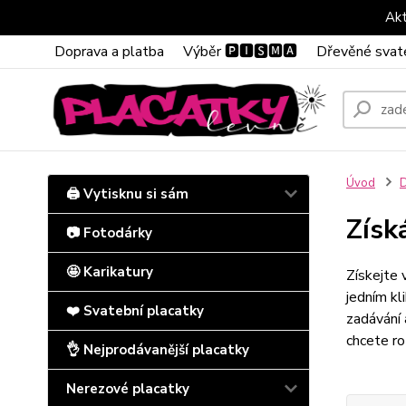
Akt
Doprava a platba
Výběr 🅿🅸🆂🅼🅰
Dřevěné svat
Úvod
D
🖨️ Vytisknu si sám
Získ
📷 Fotodárky
🤩 Karikatury
Získejte 
jedním kl
❤️ Svatební placatky
zadávání 
chcete ro
👌 Nejprodávanější placatky
Nerezové placatky