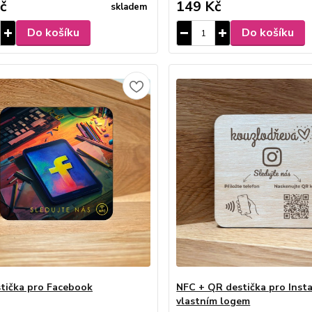
č
149 Kč
skladem
Do košíku
Do košíku
tička pro Facebook
NFC + QR destička pro Inst
vlastním logem