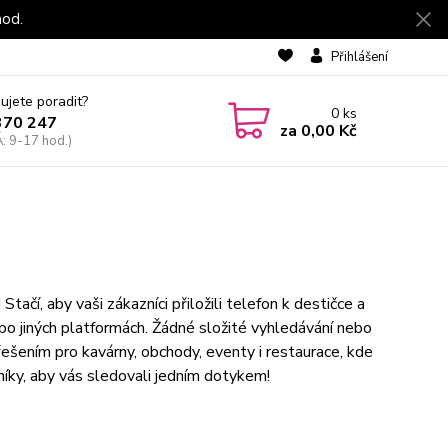
hod.
Přihlášení
ujete poradit?
0
ks
370 247
za
0,00 Kč
: 9-17 hod.)
tačí, aby vaši zákazníci přiložili telefon k destičce a
ebo jiných platformách. Žádné složité vyhledávání nebo
ešením pro kavárny, obchody, eventy i restaurace, kde
níky, aby vás sledovali jedním dotykem!