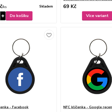
č
69 Kč
Skladem
/
ks
Do košíku
Více variant
čenka - Facebook
NFC klíčenka - Google rece