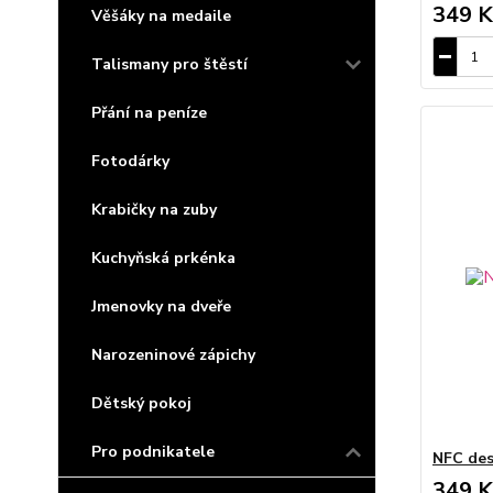
349 K
Věšáky na medaile
Talismany pro štěstí
Přání na peníze
Fotodárky
Krabičky na zuby
Kuchyňská prkénka
Jmenovky na dveře
Narozeninové zápichy
Dětský pokoj
Pro podnikatele
NFC des
349 K