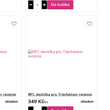
Do košíku
or recenze
NFC destička pro TripAdvisor recenze
349 Kč
skladem
skladem
/
ks