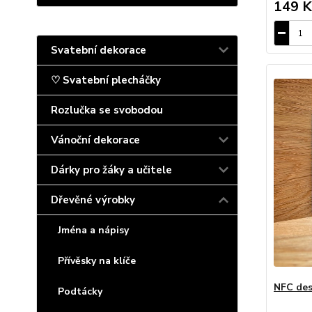
149 K
Svatební dekorace
♡ Svatební plecháčky
Rozlučka se svobodou
Vánoční dekorace
Dárky pro žáky a učitele
Dřevěné výrobky
Jména a nápisy
Přívěsky na klíče
NFC des
Podtácky