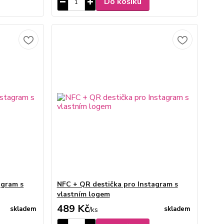
Do košíku
agram s
NFC + QR destička pro Instagram s
vlastním logem
489 Kč
skladem
skladem
/
ks