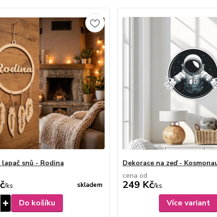
 lapač snů - Rodina
Dekorace na zeď - Kosmona
cena od
č
249 Kč
skladem
/
ks
/
ks
Do košíku
Více variant