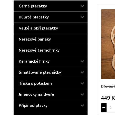
Černé placatky
Kulaté placatky
Velké a obří placatky
Nerezové panáky
Nerezové termohrnky
Keramické hrnky
Smaltované plecháčky
Trička s potiskem
Dřevěný
Jmenovky na dveře
449 K
Připínací placky