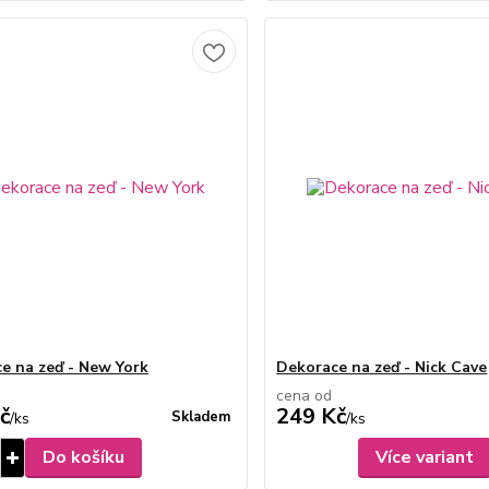
e na zeď - New York
Dekorace na zeď - Nick Cave
cena od
č
249 Kč
Skladem
/
ks
/
ks
Do košíku
Více variant