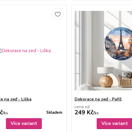
e na zeď - Liška
Dekorace na zeď - Paříž
cena od
č
249 Kč
Skladem
/
ks
/
ks
Více variant
Více variant