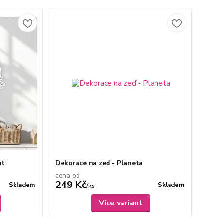
ut
Dekorace na zeď - Planeta
cena od
249 Kč
Skladem
Skladem
/
ks
Více variant