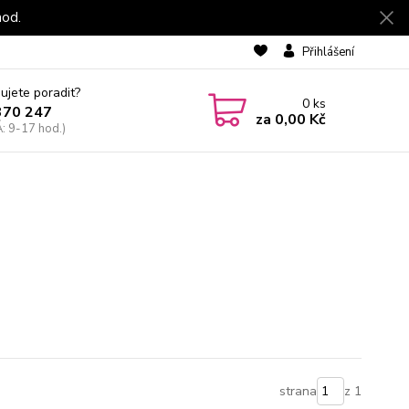
hod.
Přihlášení
ujete poradit?
0
ks
370 247
za
0,00 Kč
: 9-17 hod.)
strana
z 1