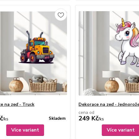
e na zeď - Truck
Dekorace na zeď - Jednorož
cena od
č
249 Kč
Skladem
/
ks
/
ks
Více variant
Více variant