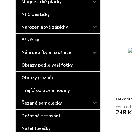
Magnetické placky
NFC destičky
Narozeninové zápichy
Přívěsky
Náhrdelníky a náušnice
Obrazy podle vaší fotky
Obrazy (různé)
Hrající obrazy a hodiny
Dekorac
Řezané samolepky
cena od
249 K
Dočasné tetování
Nažehlovačky