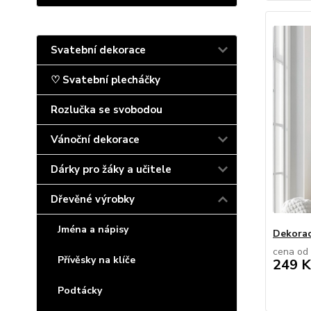
Svatební dekorace
♡ Svatební plecháčky
Rozlučka se svobodou
Vánoční dekorace
Dárky pro žáky a učitele
Dřevěné výrobky
Jména a nápisy
Dekorac
cena od
Přívěsky na klíče
249 K
Podtácky