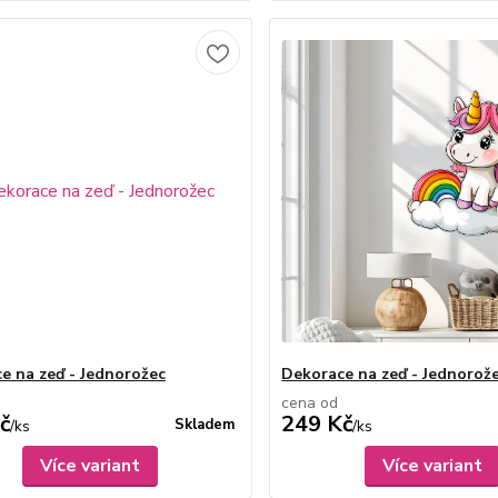
e na zeď - Jednorožec
Dekorace na zeď - Jednorož
cena od
č
249 Kč
Skladem
/
ks
/
ks
Více variant
Více variant