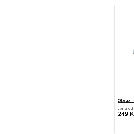
Obraz -
cena od
249 K