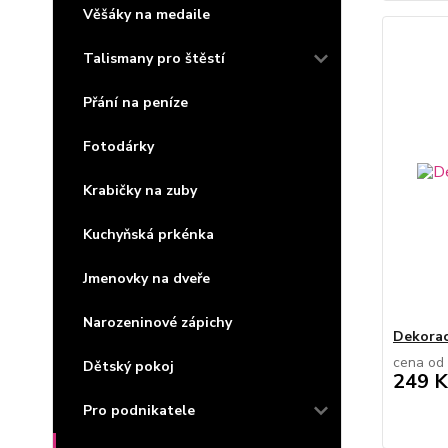
Věšáky na medaile
Talismany pro štěstí
Přání na peníze
Fotodárky
Krabičky na zuby
Kuchyňská prkénka
Jmenovky na dveře
Narozeninové zápichy
Dekorac
cena od
Dětský pokoj
249 K
Pro podnikatele