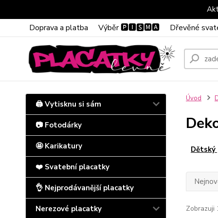
Akt
Doprava a platba
Výběr 🅿🅸🆂🅼🅰
Dřevěné svat
Úvod
D
🖨️ Vytisknu si sám
Deko
📷 Fotodárky
🤩 Karikatury
Dětský 
❤️ Svatební placatky
Nejnově
👌 Nejprodávanější placatky
Nerezové placatky
Zobrazuji 