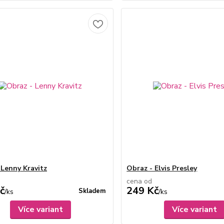
 Lenny Kravitz
Obraz - Elvis Presley
cena od
č
249 Kč
Skladem
/
ks
/
ks
Více variant
Více variant