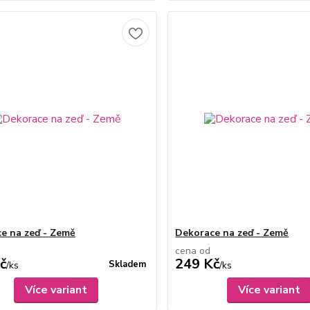
e na zeď - Země
Dekorace na zeď - Země
cena od
č
249 Kč
Skladem
/
ks
/
ks
Více variant
Více variant