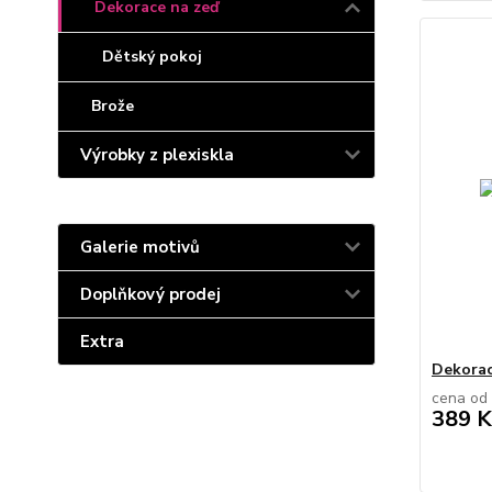
Dekorace na zeď
Dětský pokoj
Brože
Výrobky z plexiskla
Galerie motivů
Doplňkový prodej
Extra
Dekorac
cena od
389 K