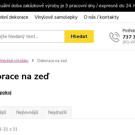
uální doba zakázkové výroby je 3 pracovní dny / expresně do 24. 
ební dekorace
Vinylové samolepky
O nás / kontakty
Potřeb
Hledat
737 
(PO-PÁ
řevěné výrobky
Dekorace na zeď
race na zeď
pokoj
jší
Nejlevnější
Nejdražší
1-21 z 21