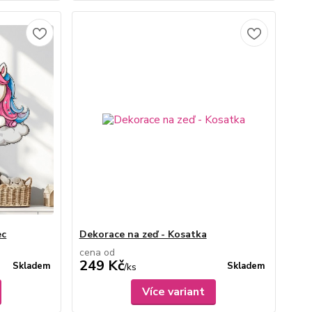
ec
Dekorace na zeď - Kosatka
cena od
249 Kč
Skladem
Skladem
/
ks
Více variant