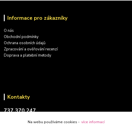
Informace pro zákazníky
O nás
Obchodní podmínky
Ochrana osobních údajů
Zpracování a ověřování recenzí
Doprava a platební metody
Kontakty
737 370 247
(PO-PÁ: 9-17 hod.)
Na webu používáme cookies -
více informací
info@placatky-levne.cz