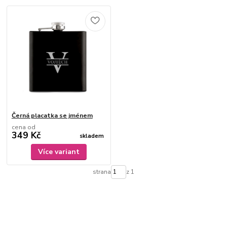
Černá placatka se jménem
cena od
349 Kč
skladem
Více variant
strana
z 1