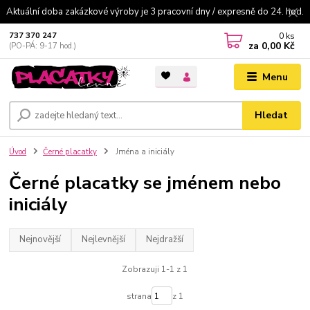
Aktuální doba zakázkové výroby je 3 pracovní dny / expresně do 24. hod.
0
ks
737 370 247
za
0,00 Kč
(PO-PÁ: 9-17 hod.)
Menu
Hledat
Úvod
Černé placatky
Jména a iniciály
Černé placatky se jménem nebo
iniciály
Nejnovější
Nejlevnější
Nejdražší
Zobrazuji 1-1 z 1
strana
z 1