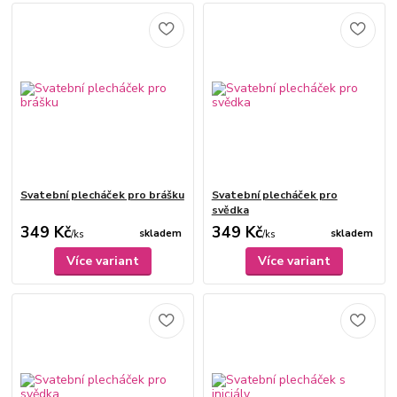
Svatební plecháček pro brášku
Svatební plecháček pro
svědka
349 Kč
349 Kč
skladem
skladem
/
ks
/
ks
Více variant
Více variant