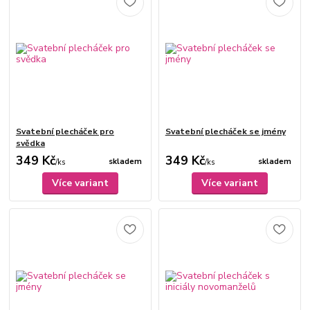
Svatební plecháček pro
Svatební plecháček se jmény
svědka
349 Kč
349 Kč
skladem
skladem
/
ks
/
ks
Více variant
Více variant