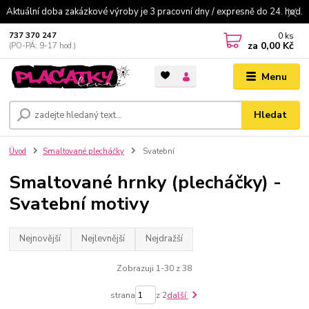
Aktuální doba zakázkové výroby je 3 pracovní dny / expresně do 24. hod.
0
ks
737 370 247
za
0,00 Kč
(PO-PÁ: 9-17 hod.)
Menu
Hledat
Úvod
Smaltované plecháčky
Svatební
Smaltované hrnky (plecháčky) -
Svatební motivy
Nejnovější
Nejlevnější
Nejdražší
Zobrazuji 1-30 z 38
strana
z 2
další