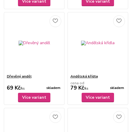
Více variant
Více variant
Dřevěný anděl
Andělská křídla
cena od
69 Kč
79 Kč
skladem
skladem
/
ks
/
ks
Více variant
Více variant