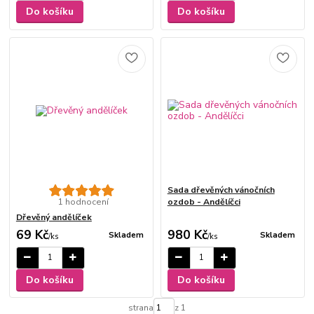
Do košíku
Do košíku
Sada dřevěných vánočních
1 hodnocení
ozdob - Andělíčci
Dřevěný andělíček
69 Kč
980 Kč
Skladem
Skladem
/
ks
/
ks
Do košíku
Do košíku
strana
z 1