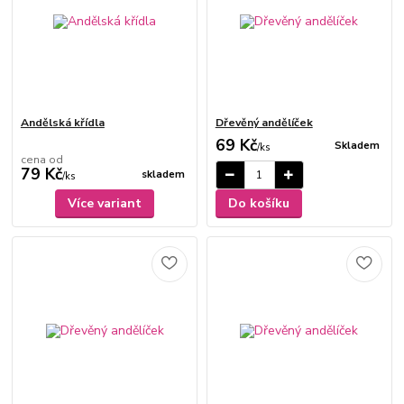
Andělská křídla
Dřevěný andělíček
69 Kč
Skladem
/
ks
cena od
79 Kč
skladem
/
ks
Více variant
Do košíku