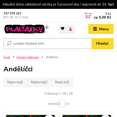
Aktuální doba zakázkové výroby je 3 pracovní dny / expresně do 24. hod.
0
ks
737 370 247
za
0,00 Kč
(PO-PÁ: 9-17 hod.)
Menu
Hledat
Úvod
Vánoční dekorace
Andělíčci
Andělíčci
Nejnovější
Nejlevnější
Nejdražší
Zobrazuji 1-26 z 26
strana
z 1