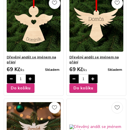
Dřevěný anděl se jménem na
Dřevěný anděl se jménem na
přání
přání
69 Kč
69 Kč
Skladem
Skladem
/
ks
/
ks
Do košíku
Do košíku