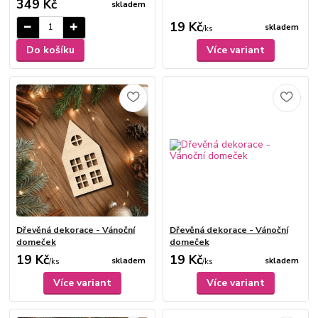
349 Kč
skladem
19 Kč
skladem
/
ks
Do košíku
Více variant
Dřevěná dekorace - Vánoční
Dřevěná dekorace - Vánoční
domeček
domeček
19 Kč
19 Kč
skladem
skladem
/
ks
/
ks
Více variant
Více variant