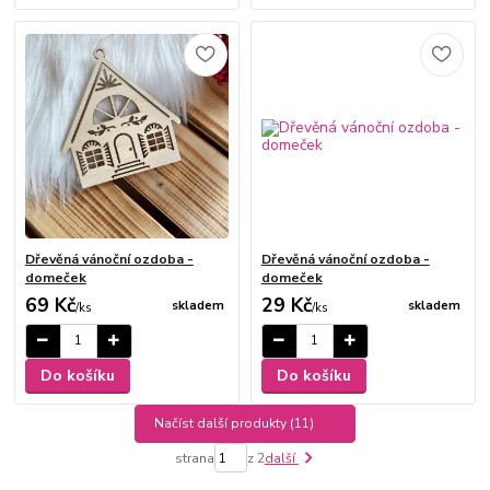
Dřevěná vánoční ozdoba -
Dřevěná vánoční ozdoba -
domeček
domeček
69 Kč
29 Kč
skladem
skladem
/
ks
/
ks
Do košíku
Do košíku
Načíst další produkty (11)
strana
z 2
další