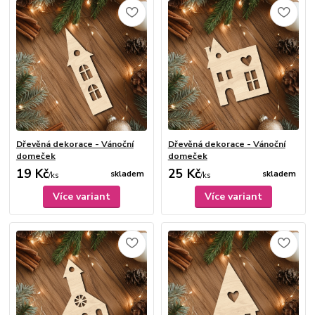
Dřevěná dekorace - Vánoční
Dřevěná dekorace - Vánoční
domeček
domeček
19 Kč
25 Kč
skladem
skladem
/
ks
/
ks
Více variant
Více variant