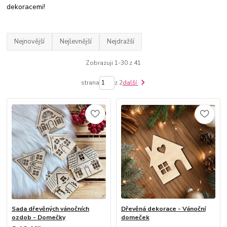
dekoracemi!
Nejnovější
Nejlevnější
Nejdražší
Zobrazuji 1-30 z 41
strana
z 2
další
Sada dřevěných vánočních
Dřevěná dekorace - Vánoční
ozdob - Domečky
domeček