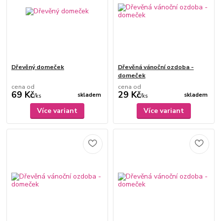
Dřevěný domeček
Dřevěná vánoční ozdoba -
domeček
cena od
cena od
69 Kč
29 Kč
skladem
skladem
/
ks
/
ks
Více variant
Více variant