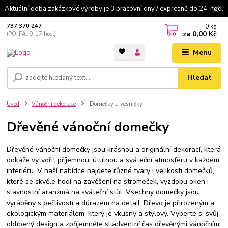
Aktuální doba zakázkové výroby je 3 pracovní dny / expresně do 24. hod.
0
ks
737 370 247
za
0,00 Kč
(PO-PÁ: 9-17 hod.)
Menu
Hledat
Úvod
Vánoční dekorace
Domečky a vesničky
Dřevěné vánoční domečky
Dřevěné vánoční domečky jsou krásnou a originální dekorací, která
dokáže vytvořit příjemnou, útulnou a sváteční atmosféru v každém
interiéru. V naší nabídce najdete různé tvary i velikosti domečků,
které se skvěle hodí na zavěšení na stromeček, výzdobu oken i
slavnostní aranžmá na sváteční stůl. Všechny domečky jsou
vyráběny s pečlivostí a důrazem na detail. Dřevo je přirozeným a
ekologickým materiálem, který je vkusný a stylový. Vyberte si svůj
oblíbený design a zpříjemněte si adventní čas dřevěnými vánočními