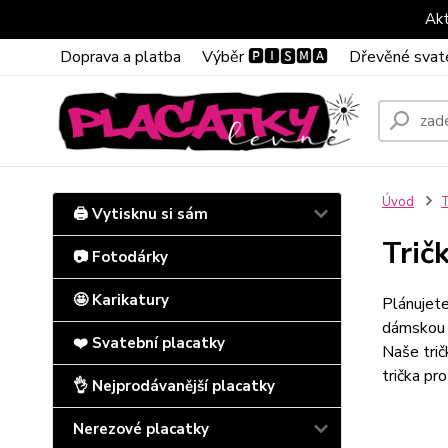
Akt
Doprava a platba
Výběr 🅿🅸🆂🅼🅰
Dřevěné svat
Úvod
T
🖨️ Vytisknu si sám
Trič
📷 Fotodárky
🤩 Karikatury
Plánujete
dámskou r
❤️ Svatební placatky
Naše trič
trička pr
👌 Nejprodávanější placatky
Nerezové placatky