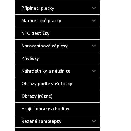
Připínací placky
Magnetické placky
NFC destičky
Narozeninové zápichy
Přívěsky
Náhrdelníky a náušnice
Obrazy podle vaší fotky
Obrazy (různé)
Hrající obrazy a hodiny
Řezané samolepky