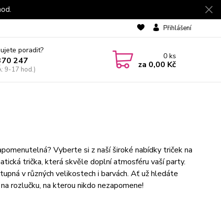
hod.
Přihlášení
ujete poradit?
0
ks
370 247
za
0,00 Kč
: 9-17 hod.)
omenutelná? Vyberte si z naší široké nabídky triček na
tická trička, která skvěle doplní atmosféru vaší party.
tupná v různých velikostech i barvách. Ať už hledáte
e na rozlučku, na kterou nikdo nezapomene!