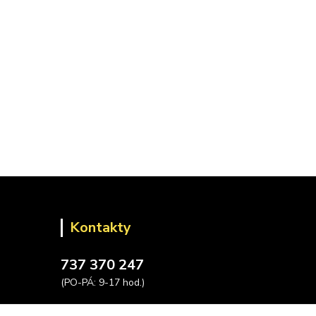
Kontakty
737 370 247
(PO-PÁ: 9-17 hod.)
info@placatky-levne.cz