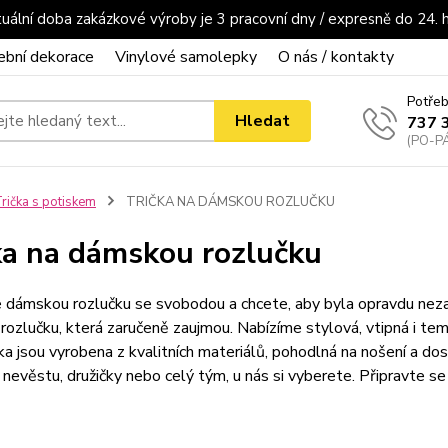
uální doba zakázkové výroby je 3 pracovní dny / expresně do 24. 
ební dekorace
Vinylové samolepky
O nás / kontakty
Potřeb
Hledat
737 
(PO-PÁ
rička s potiskem
TRIČKA NA DÁMSKOU ROZLUČKU
ka na dámskou rozlučku
 dámskou rozlučku se svobodou a chcete, aby byla opravdu nezap
ozlučku, která zaručeně zaujmou. Nabízíme stylová, vtipná i tema
ka jsou vyrobena z kvalitních materiálů, pohodlná na nošení a dos
o nevěstu, družičky nebo celý tým, u nás si vyberete. Připravte s