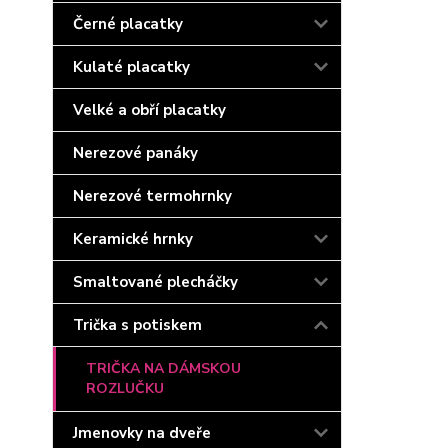
Černé placatky
Kulaté placatky
Velké a obří placatky
Nerezové panáky
Nerezové termohrnky
Keramické hrnky
Smaltované plecháčky
Trička s potiskem
TRIČKA NA DÁMSKOU
ROZLUČKU
Jmenovky na dveře