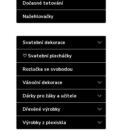
Dočasné tetování
Nažehlovačky
Svatební dekorace
♡ Svatební plecháčky
Rozlučka se svobodou
Vánoční dekorace
Dárky pro žáky a učitele
Dřevěné výrobky
Výrobky z plexiskla