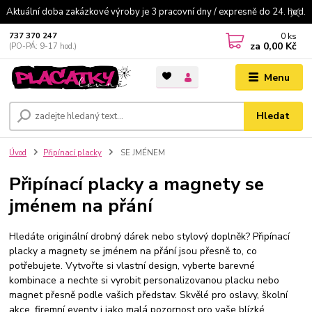
Aktuální doba zakázkové výroby je 3 pracovní dny / expresně do 24. hod.
0
ks
737 370 247
za
0,00 Kč
(PO-PÁ: 9-17 hod.)
Menu
Hledat
Úvod
Připínací placky
SE JMÉNEM
Připínací placky a magnety se
jménem na přání
Hledáte originální drobný dárek nebo stylový doplněk? Připínací
placky a magnety se jménem na přání jsou přesně to, co
potřebujete. Vytvořte si vlastní design, vyberte barevné
kombinace a nechte si vyrobit personalizovanou placku nebo
magnet přesně podle vašich představ. Skvělé pro oslavy, školní
akce, firemní eventy i jako malá pozornost pro vaše blízké.