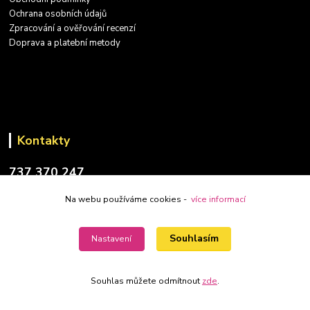
Ochrana osobních údajů
Zpracování a ověřování recenzí
Doprava a platební metody
Kontakty
737 370 247
(PO-PÁ: 9-17 hod.)
Na webu používáme cookies -
více informací
info@placatky-levne.cz
Souhlasím
Nastavení
Souhlas můžete odmítnout
zde
.
Vytvořeno na
Eshop-rychle.cz