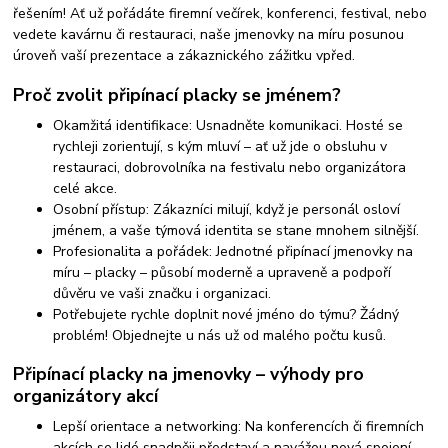
řešením! Ať už pořádáte firemní večírek, konferenci, festival, nebo
vedete kavárnu či restauraci, naše jmenovky na míru posunou
úroveň vaší prezentace a zákaznického zážitku vpřed.
Proč zvolit připínací placky se jménem?
Okamžitá identifikace: Usnadněte komunikaci. Hosté se
rychleji zorientují, s kým mluví – ať už jde o obsluhu v
restauraci, dobrovolníka na festivalu nebo organizátora
celé akce.
Osobní přístup: Zákazníci milují, když je personál osloví
jménem, a vaše týmová identita se stane mnohem silnější.
Profesionalita a pořádek: Jednotné připínací jmenovky na
míru – placky – působí moderně a upraveně a podpoří
důvěru ve vaši značku i organizaci.
Potřebujete rychle doplnit nové jméno do týmu? Žádný
problém! Objednejte u nás už od malého počtu kusů.
Připínací placky na jmenovky – výhody pro
organizátory akcí
Lepší orientace a networking: Na konferencích či firemních
akcích se lidé snadněji představí a navážou nová spojení.