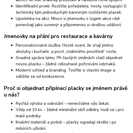
Identifikační prvek: Rozlište pořadatele, hosty, vystupující či
technický tým jednoduchým barevným rozlišením placek.
Upomínka na akci: Mnozí si jmenovku s logem akce rádi
ponechají jako suvenýr a připomenou si skvělou událost.
Jmenovky na přání pro restaurace a kavárny
Personalizovaná služba: Hosté ocení, že znají jméno
obsluhy i kuchaře, a pocit „rodinného prostředí“ roste.
Snadná správa týmu: Při častých změnách stačí objednat
novou placku – žádné zdlouhavé pořizování odznaků.
Moderní vzhled a branding: Tvoříte si vlastní image a
odlišíte se od konkurence.
Proč si objednat připínací placky se jménem právě
u nás?
Rychlá výroba a odeslání – nenecháme vás čekat.
Vždy od 10 ks – žádné minimální obří odběry, hodí se i pro
malé podniky.
Kvalitní materiál a potisk – placky vypadají skvěle i po
měsících užívání.