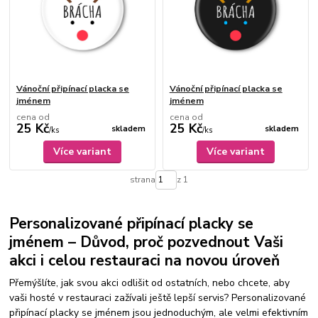
Vánoční připínací placka se
Vánoční připínací placka se
jménem
jménem
cena od
cena od
25 Kč
25 Kč
skladem
skladem
/
ks
/
ks
Více variant
Více variant
strana
z 1
Personalizované připínací placky se
jménem – Důvod, proč pozvednout Vaši
akci i celou restauraci na novou úroveň
Přemýšlíte, jak svou akci odlišit od ostatních, nebo chcete, aby
vaši hosté v restauraci zažívali ještě lepší servis? Personalizované
připínací placky se jménem jsou jednoduchým, ale velmi efektivním