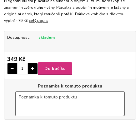
Elegantní kulatá placatka na alkohol o objemu 150 ml horoskop se
znamením zvěrokruhu - váhy. Placatka s osobním motivem je krásný a
originální dárek, který zaručeně potěší. Dárková krabička s dřevitou
výplní - 79 Kč
celý popis
Dostupnost:
skladem
349 Kč
Do košíku
Poznámka k tomuto produktu
6-90
9 x 10,5 x 2,5 cm
Ø 4 cm