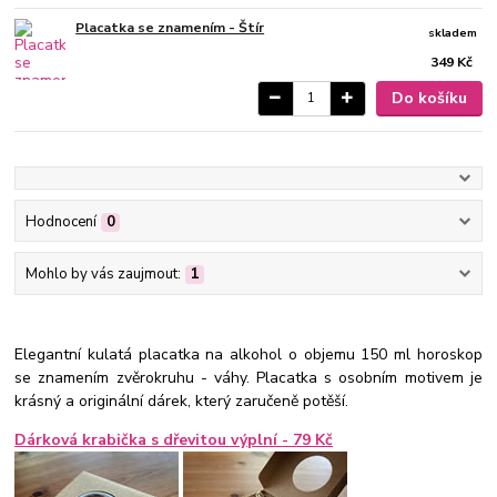
Placatka se znamením - Štír
skladem
349 Kč
Do košíku
Hodnocení
0
Mohlo by vás zaujmout:
1
Elegantní kulatá placatka na alkohol o objemu 150 ml horoskop
se znamením zvěrokruhu - váhy. Placatka s osobním motivem je
krásný a originální dárek, který zaručeně potěší.
Dárková krabička s dřevitou výplní - 79 Kč