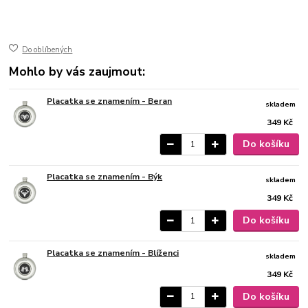
150 ml
ušlechtilá nerez ocel
lesk
Do oblíbených
Mohlo by vás zaujmout:
Placatka se znamením - Beran
skladem
349 Kč
Do košíku
Placatka se znamením - Býk
skladem
349 Kč
Do košíku
Placatka se znamením - Blíženci
skladem
349 Kč
Do košíku