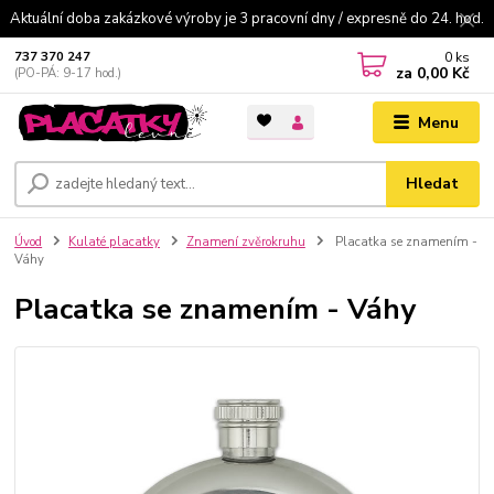
Aktuální doba zakázkové výroby je 3 pracovní dny / expresně do 24. hod.
0
ks
737 370 247
za
0,00 Kč
(PO-PÁ: 9-17 hod.)
Menu
Hledat
Úvod
Kulaté placatky
Znamení zvěrokruhu
Placatka se znamením -
Váhy
Placatka se znamením - Váhy