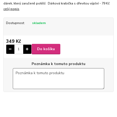
dárek, který zaručeně potěší. Dárková krabička s dřevitou výplní - 79 Kč
celý popis
Dostupnost:
skladem
349 Kč
Do košíku
Poznámka k tomuto produktu
6-90
9 x 10,5 x 2,5 cm
Ø 4 cm
150 ml
ušlechtilá nerez ocel