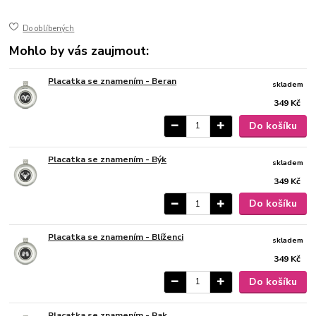
lesk
Do oblíbených
Mohlo by vás zaujmout:
Placatka se znamením - Beran
skladem
349 Kč
Do košíku
Placatka se znamením - Býk
skladem
349 Kč
Do košíku
Placatka se znamením - Blíženci
skladem
349 Kč
Do košíku
Placatka se znamením - Rak