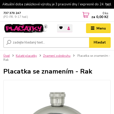
Aktuální doba zakázkové výroby je 3 pracovní dny / expresně do 24. hod.
0
ks
737 370 247
za
0,00 Kč
(PO-PÁ: 9-17 hod.)
Menu
Hledat
Úvod
Kulaté placatky
Znamení zvěrokruhu
Placatka se znamením -
Rak
Placatka se znamením - Rak