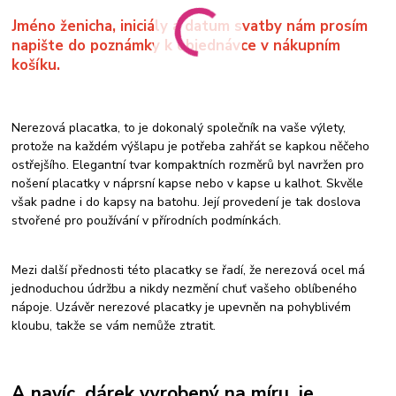
Jméno ženicha, iniciály a datum svatby nám prosím
napište do poznámky k objednávce
v nákupním
košíku.
Nerezová placatka, to je dokonalý společník na vaše výlety,
protože na každém výšlapu je potřeba zahřát se kapkou něčeho
ostřejšího. Elegantní tvar kompaktních rozměrů byl navržen pro
nošení placatky v náprsní kapse nebo v kapse u kalhot. Skvěle
však padne i do kapsy na batohu. Její provedení je tak doslova
stvořené pro používání v přírodních podmínkách.
Mezi další přednosti této placatky se řadí, že nerezová ocel má
jednoduchou údržbu a nikdy nezmění chuť vašeho oblíbeného
nápoje. Uzávěr nerezové placatky je upevněn na pohyblivém
kloubu, takže se vám nemůže ztratit.
A navíc, dárek vyrobený na míru, je