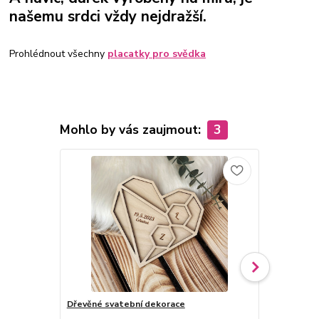
našemu srdci vždy nejdražší.
Prohlédnout všechny
placatky pro svědka
Mohlo by vás zaujmout:
3
Dřevěné svatební dekorace
Svatební zá