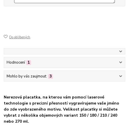
50-42
ušlechtilá nerez ocel
jemně broušený mat
gravírovaný
Do oblíbených
Hodnocení
1
Mohlo by vás zaujmout:
3
Nerezová placatka, na kterou vám pomocí laserové
technologie s precizní přesností vygravírujeme vaše jméno
do zde vyobrazeného motivu. Velikost placatky si můžete
vybrat
z několika objemových variant 150 / 180 / 210 / 240
nebo 270 ml.