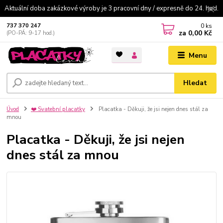
Aktuální doba zakázkové výroby je 3 pracovní dny / expresně do 24. hod.
0
ks
737 370 247
za
0,00 Kč
(PO-PÁ: 9-17 hod.)
Menu
Hledat
Úvod
❤️ Svatební placatky
Placatka - Děkuji, že jsi nejen dnes stál za
mnou
Placatka - Děkuji, že jsi nejen
dnes stál za mnou