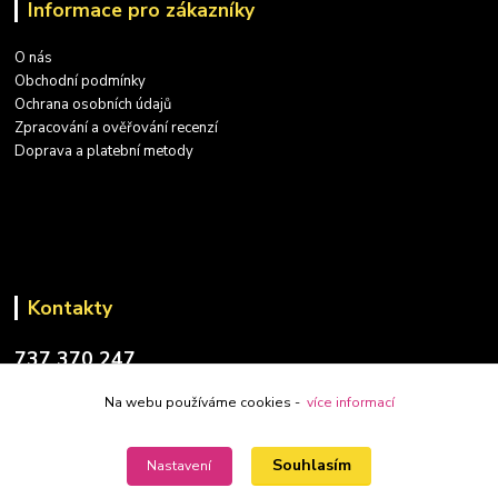
Informace pro zákazníky
O nás
Obchodní podmínky
Ochrana osobních údajů
Zpracování a ověřování recenzí
Doprava a platební metody
Kontakty
737 370 247
(PO-PÁ: 9-17 hod.)
Na webu používáme cookies -
více informací
info@placatky-levne.cz
Souhlasím
Nastavení