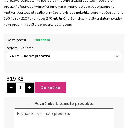
Nerezová placatka, na kterou vám pomocí laserové technologie s
precizní přesností vygravírujeme vaše jméno do zde vyobrazeného
motivu. Velikost placatky si můžete vybrat z několika objemových variant
150 / 180 / 210 / 240 nebo 270 ml. Jméno ženicha, iniciály a datum svatby
nám prosím napište do pozn...
celý popis
Dostupnost:
skladem
objem - varianta
319 Kč
Do košíku
Poznámka k tomuto produktu