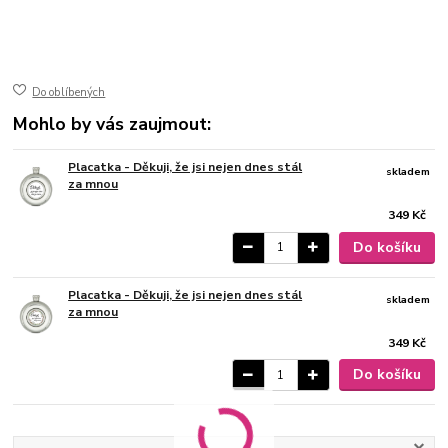
Ø 4 cm
150 ml
ušlechtilá nerez ocel
lesk
Do oblíbených
Mohlo by vás zaujmout:
Placatka - Děkuji, že jsi nejen dnes stál
skladem
za mnou
349 Kč
Do košíku
Placatka - Děkuji, že jsi nejen dnes stál
skladem
za mnou
349 Kč
Do košíku