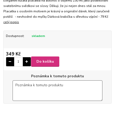
Elegantní kulatá placatka na alkohol o objemu 150 ml jako poděkování
svatebnímu svědkovi se slovy: Děkuji, že jsi nejen dnes stál za mnou.
Placatka s osobním motivem je krásný a originální dárek, který zaručeně
potěší. - nevhodné do myčky Dárková krabička s dřevitou výplní - 79 Kč
celý popis
Dostupnost:
skladem
349 Kč
Do košíku
Poznámka k tomuto produktu
6-73
9 x 10,5 x 2,5 cm