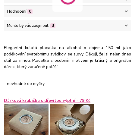
Hodnocení
0
Mohlo by vás zaujmout:
3
Elegantní kulatá placatka na alkohol o objemu 150 ml jako
poděkování svatebnímu svědkovi se slovy: Děkuji, že jsi nejen dnes
stál za mnou. Placatka s osobním motivem je krásný a originální
dárek, který zaručeně potěší.
- nevhodné do myčky
Dárková krabička s dřevitou výplní
- 79 Kč