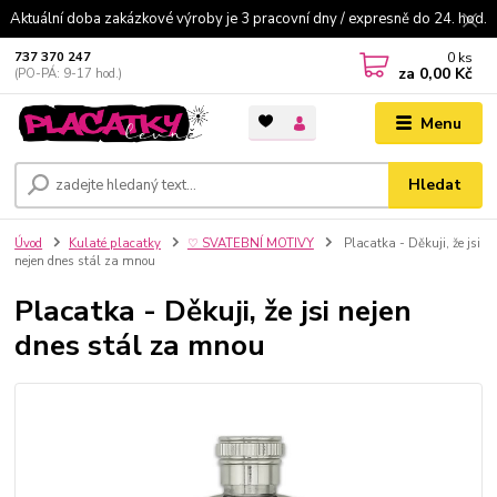
Aktuální doba zakázkové výroby je 3 pracovní dny / expresně do 24. hod.
0
ks
737 370 247
za
0,00 Kč
(PO-PÁ: 9-17 hod.)
Menu
Hledat
Úvod
Kulaté placatky
♡ SVATEBNÍ MOTIVY
Placatka - Děkuji, že jsi
nejen dnes stál za mnou
Placatka - Děkuji, že jsi nejen
dnes stál za mnou