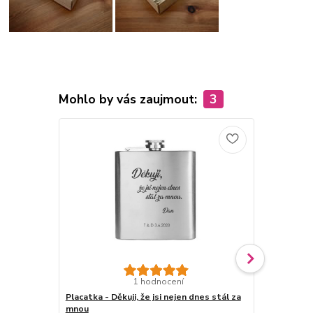
Mohlo by vás zaujmout:
3
1 hodnocení
Placatka - Děkuji, že jsi nejen dnes stál za
Placatka s g
mnou