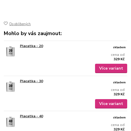
50-401
ušlechtilá nerez ocel
jemně broušený mat
gravírovaný
Do oblíbených
Mohlo by vás zaujmout:
Placatka - 20
skladem
cena od
329 Kč
Více variant
Placatka - 30
skladem
cena od
329 Kč
Více variant
Placatka - 40
skladem
cena od
329 Kč