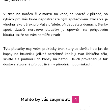
240, nebo 270 ml.
V zimě na horách či v mokru na vodě, na výletě v přírodě, na
rybách pro Vás bude nepostradatelným společníkem. Placatka je
vhodná jako dárek pro Vaše přátele, při degustaci domácí pálenky
apod. Uzávěr nerezové placatky je upevněn na pohyblivém
kloubu, takže se Vám nemůže ztratit.
Tyto placatky mají velmi praktický tvar, který se skvěle hodí jak do
kapsy na hrudníku, jelikož perfektně kopírují tvar lidského těla,
skvěle ale padnou i do kapsy na batohu. Jejich provedení je tak
doslova stvořené pro používání v přírodních podmínkách.
Mohlo by vás zaujmout:
4