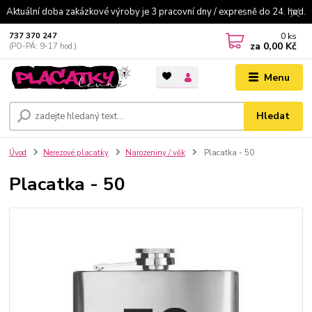
Aktuální doba zakázkové výroby je 3 pracovní dny / expresně do 24. hod.
0
ks
737 370 247
za
0,00 Kč
(PO-PÁ: 9-17 hod.)
Menu
Hledat
Úvod
Nerezové placatky
Narozeniny / věk
Placatka - 50
Placatka - 50