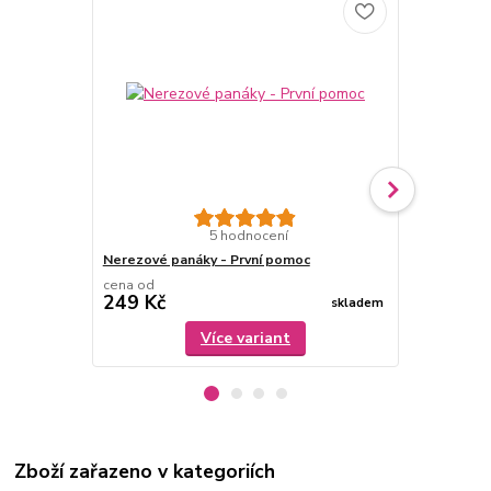
Nerezové pa
5 hodnocení
Nerezové panáky - První pomoc
cena od
cena od
249 Kč
249 Kč
skladem
Více variant
Zboží zařazeno v kategoriích