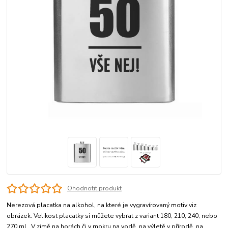
Ohodnotit produkt
Nerezová placatka na alkohol, na které je vygravírovaný motiv viz
obrázek. Velikost placatky si můžete vybrat z variant 180, 210, 240, nebo
270 ml. V zimě na horách či v mokru na vodě, na výletě v přírodě, na