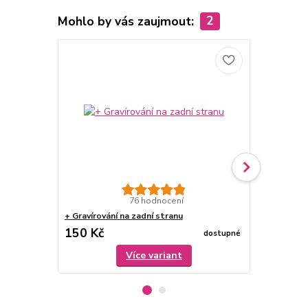
Mohlo by vás zaujmout:
2
76 hodnocení
+ Gravírování na zadní stranu
Dárková krab
150 Kč
79 Kč
dostupné
/
ks
Více variant