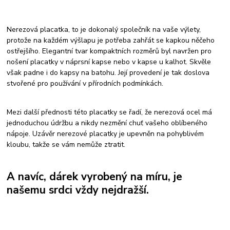
Nerezová placatka, to je dokonalý společník na vaše výlety,
protože na každém výšlapu je potřeba zahřát se kapkou něčeho
ostřejšího. Elegantní tvar kompaktních rozměrů byl navržen pro
nošení placatky v náprsní kapse nebo v kapse u kalhot. Skvěle
však padne i do kapsy na batohu. Její provedení je tak doslova
stvořené pro používání v přírodních podmínkách.
Mezi další přednosti této placatky se řadí, že nerezová ocel má
jednoduchou údržbu a nikdy nezmění chuť vašeho oblíbeného
nápoje. Uzávěr nerezové placatky je upevněn na pohyblivém
kloubu, takže se vám nemůže ztratit.
A navíc, dárek vyrobený na míru, je
našemu srdci vždy nejdražší.