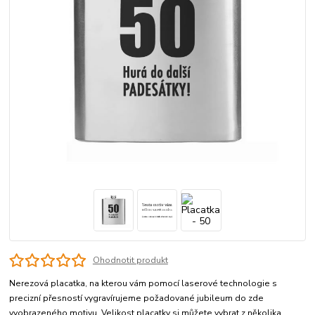
Ohodnotit produkt
Nerezová placatka, na kterou vám pomocí laserové technologie s
precizní přesností vygravírujeme požadované jubileum do zde
vyobrazeného motivu. Velikost placatky si můžete vybrat z několika