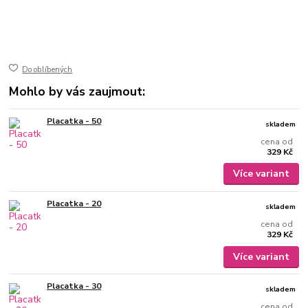
50-400
ušlechtilá nerez ocel
jemně broušený mat
gravírovaný
Do oblíbených
Mohlo by vás zaujmout:
Placatka - 50
skladem
cena od
329 Kč
Více variant
Placatka - 20
skladem
cena od
329 Kč
Více variant
Placatka - 30
skladem
cena od