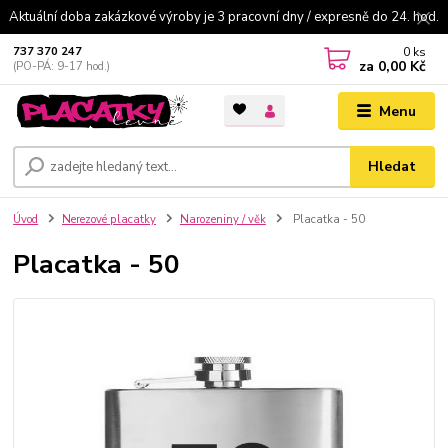
Aktuální doba zakázkové výroby je 3 pracovní dny / expresně do 24. hod.
0
ks
737 370 247
za
0,00 Kč
(PO-PÁ: 9-17 hod.)
Menu
Hledat
Úvod
Nerezové placatky
Narozeniny / věk
Placatka - 50
Placatka - 50