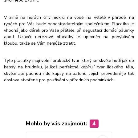
240, nebo 270 ml.
V zimě na horách či v mokru na vodě, na výletě v přírodě, na
rybách pro Vás bude nepostradatelným společníkem. Placatka je
vhodná jako dárek pro Vaše přátele, při degustaci domácí pálenky
apod. Uzávěr nerezové placatky je upevněn na pohyblivém
kloubu, takže se Vám nemůže ztratit.
Tyto placatky mají velmi praktický tvar, který se skvěle hodí jak do
kapsy na hrudníku, jelikož perfektně kopírují tvar lidského těla,
skvěle ale padnou i do kapsy na batohu. Jejich provedení je tak
doslova stvořené pro používání v přírodních podmínkách.
Mohlo by vás zaujmout:
4