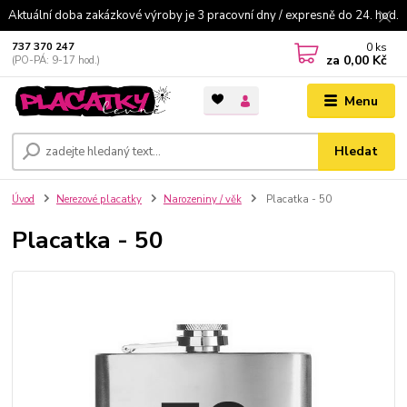
Aktuální doba zakázkové výroby je 3 pracovní dny / expresně do 24. hod.
0
ks
737 370 247
za
0,00 Kč
(PO-PÁ: 9-17 hod.)
Menu
Hledat
Úvod
Nerezové placatky
Narozeniny / věk
Placatka - 50
Placatka - 50