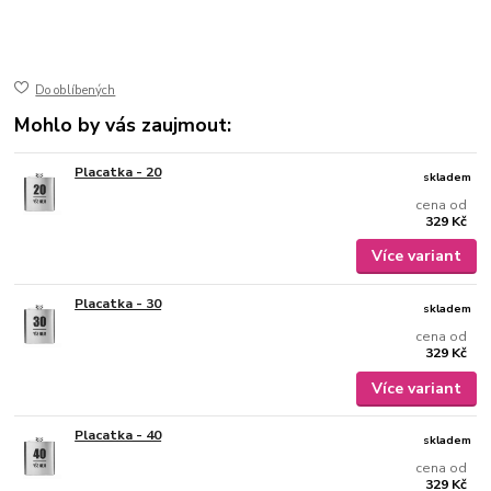
50-401
ušlechtilá nerez ocel
jemně broušený mat
gravírovaný
Do oblíbených
Mohlo by vás zaujmout:
Placatka - 20
skladem
cena od
329 Kč
Více variant
Placatka - 30
skladem
cena od
329 Kč
Více variant
Placatka - 40
skladem
cena od
329 Kč