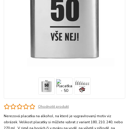
Ohodnotit produkt
Nerezová placatka na alkohol, na které je vygravírovaný motiv viz
obrázek. Velikost placatky si můžete vybrat z variant 180, 210, 240, nebo
270 ml. V zimě na horách či v mokru na vodě, na výletě v přírodě, na