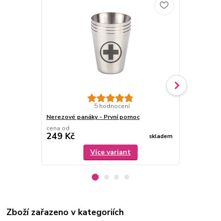
Nerezové pa
5 hodnocení
Nerezové panáky - První pomoc
cena od
cena od
249 Kč
249 Kč
skladem
Více variant
Zboží zařazeno v kategoriích