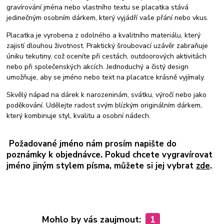
gravírování jména nebo vlastního textu se placatka stává
jedinečným osobním dárkem, který vyjádří vaše přání nebo vkus.
Placatka je vyrobena z odolného a kvalitního materiálu, který
zajistí dlouhou životnost. Praktický šroubovací uzávěr zabraňuje
úniku tekutiny, což oceníte při cestách, outdoorových aktivitách
nebo při společenských akcích. Jednoduchý a čistý design
umožňuje, aby se jméno nebo text na placatce krásně vyjímaly.
Skvělý nápad na dárek k narozeninám, svátku, výročí nebo jako
poděkování. Udělejte radost svým blízkým originálním dárkem,
který kombinuje styl, kvalitu a osobní nádech.
Požadované jméno nám prosím napište do
poznámky k objednávce. Pokud chcete vygravírovat
jméno jiným stylem písma, můžete si jej vybrat
zde
.
Mohlo by vás zaujmout:
1