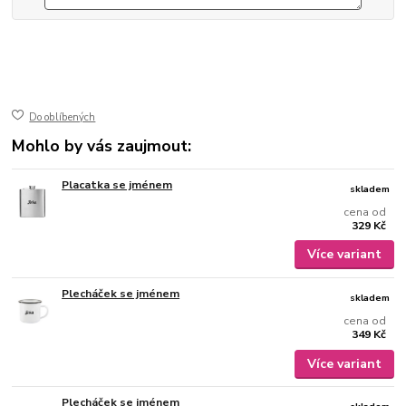
50-30
ušlechtilá nerez ocel
jemně broušený mat
gravírovaný
Do oblíbených
Mohlo by vás zaujmout:
Placatka se jménem
skladem
cena od
329 Kč
Více variant
Plecháček se jménem
skladem
cena od
349 Kč
Více variant
Plecháček se jménem