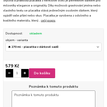
Stylová a praktická placatka z nerezové oceli je perfektním dárkem pro
milovníky elegance a originality. Díky možnosti gravírování jména nebo
vlastního textu se placatka stává jedinečným osobním dárkem, který
vyjádří vaše přání nebo vkus. Placatka je vyrobena z odolného a
kvalitního materiálu, který...
celý popis
Dostupnost:
skladem
objem - varianta
579 Kč
Do košíku
Poznámka k tomuto produktu