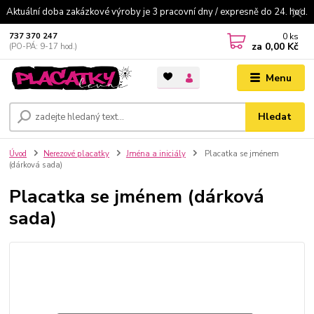
Aktuální doba zakázkové výroby je 3 pracovní dny / expresně do 24. hod.
0
ks
737 370 247
za
0,00 Kč
(PO-PÁ: 9-17 hod.)
Menu
Hledat
Úvod
Nerezové placatky
Jména a iniciály
Placatka se jménem
(dárková sada)
Placatka se jménem (dárková
sada)