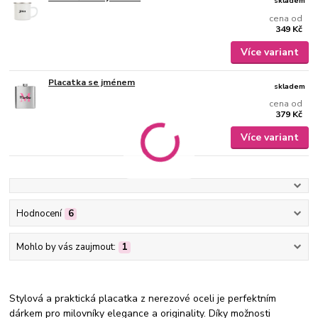
skladem
cena od
349 Kč
Více variant
Placatka se jménem
skladem
cena od
379 Kč
Více variant
Hodnocení
6
Mohlo by vás zaujmout:
1
Stylová a praktická placatka z nerezové oceli je perfektním
dárkem pro milovníky elegance a originality. Díky možnosti