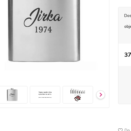
Dos
obj
37
10-30
jemně
Do 