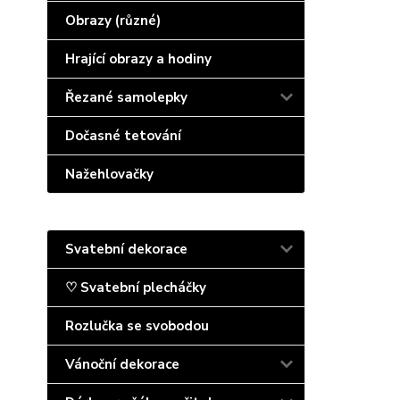
Obrazy (různé)
Hrající obrazy a hodiny
Řezané samolepky
Dočasné tetování
Nažehlovačky
Svatební dekorace
♡ Svatební plecháčky
Rozlučka se svobodou
Vánoční dekorace