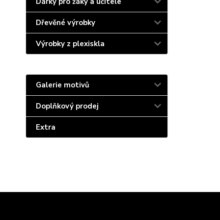
Dárky pro žáky a učitele
Dřevěné výrobky
Výrobky z plexiskla
Galerie motivů
Doplňkový prodej
Extra