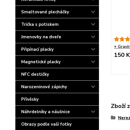
Smaltované plecháčky
Trička s potiskem
Jmenovky na dveře
+ Graví
Připínací placky
150 K
Magnetické placky
NFC destičky
Narozeninové zápichy
Přívěsky
Zboží 
Náhrdelníky a náušnice
Nerez
Obrazy podle vaší fotky