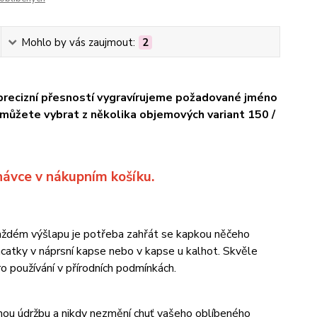
Mohlo by vás zaujmout:
2
precizní přesností vygravírujeme požadované jméno
i můžete vybrat
z několika objemových variant 150 /
dnávce
v nákupním košíku.
každém výšlapu je potřeba zahřát se kapkou něčeho
acatky v náprsní kapse nebo v kapse u kalhot. Skvěle
o používání v přírodních podmínkách.
chou údržbu a nikdy nezmění chuť vašeho oblíbeného