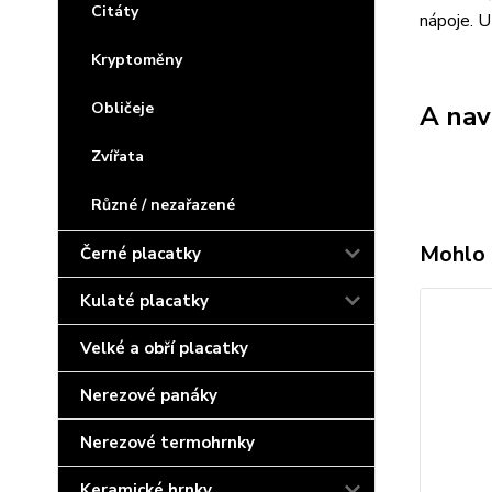
Citáty
nápoje. U
Kryptoměny
Obličeje
A nav
Zvířata
Různé / nezařazené
Mohlo 
Černé placatky
Kulaté placatky
Velké a obří placatky
Nerezové panáky
Nerezové termohrnky
Keramické hrnky