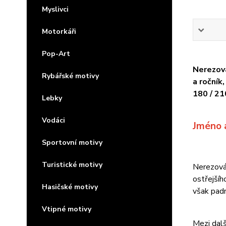
Myslivci
Motorkáři
Pop-Art
Nerezová
Rybářské motivy
a ročník
180 / 21
Lebky
Vodáci
Jméno 
Sportovní motivy
Turistické motivy
Nerezová 
ostřejšíh
Hasičské motivy
však padn
Vtipné motivy
Mezi dalš