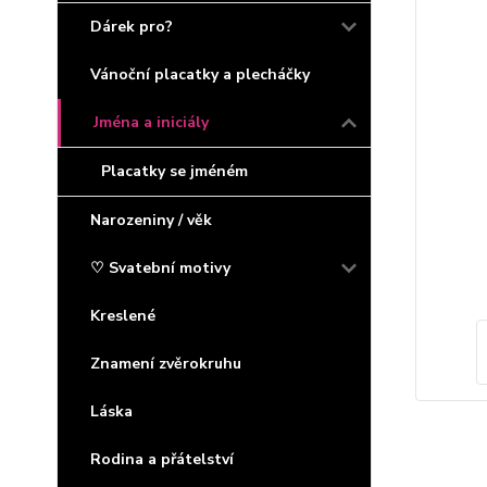
Dárek pro?
Vánoční placatky a plecháčky
Jména a iniciály
Placatky se jméném
Narozeniny / věk
♡ Svatební motivy
Kreslené
Znamení zvěrokruhu
Láska
Rodina a přátelství