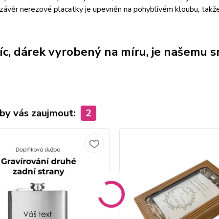
závěr nerezové placatky je upevněn na pohyblivém kloubu, takž
íc, dárek vyrobený na míru, je našemu sr
by vás zaujmout:
2