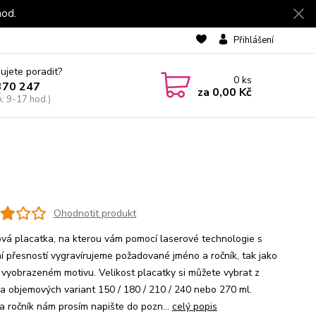
hod.
Přihlášení
ujete poradit?
0
ks
370 247
za
0,00 Kč
: 9-17 hod.)
Ohodnotit produkt
vá placatka, na kterou vám pomocí laserové technologie s
ní přesností vygravírujeme požadované jméno a ročník, tak jako
 vyobrazeném motivu. Velikost placatky si můžete vybrat z
ka objemových variant 150 / 180 / 210 / 240 nebo 270 ml.
a ročník nám prosím napište do pozn...
celý popis