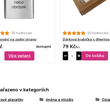
76 hodnocení
10 hodnocení
rování na zadní stranu
Dárková krabička s dřevitou
č
79 Kč
dostupné
/
ks
Více variant
Do košíku
zařazeno v kategoriích
ové placatky
Jména a iniciály
Osla