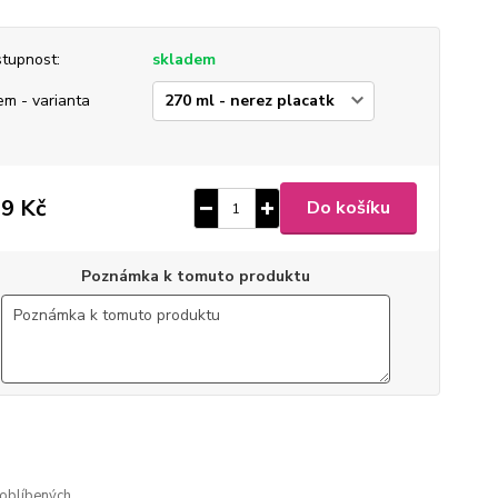
tupnost:
skladem
em - varianta
9 Kč
Do košíku
Poznámka k tomuto produktu
ušlechtilá nerez ocel
 broušený mat
gravírovaný
oblíbených