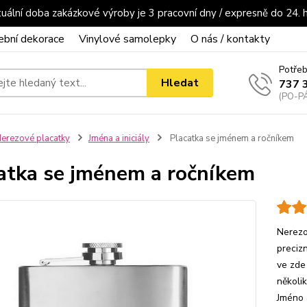
uální doba zakázkové výroby je 3 pracovní dny / expresně do 24. 
ební dekorace
Vinylové samolepky
O nás / kontakty
Potřeb
Hledat
737 
(PO-PÁ
erezové placatky
Jména a iniciály
Placatka se jménem a ročníkem
atka se jménem a ročníkem
Nerezo
preciz
ve zde
několi
Jméno 