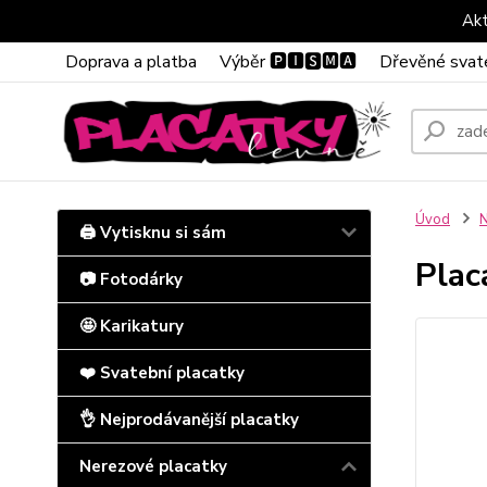
Akt
Doprava a platba
Výběr 🅿🅸🆂🅼🅰
Dřevěné svat
Úvod
N
🖨️ Vytisknu si sám
Plac
📷 Fotodárky
🤩 Karikatury
❤️ Svatební placatky
👌 Nejprodávanější placatky
Nerezové placatky