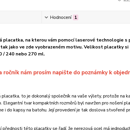
Hodnocení
1
 placatka, na kterou vám pomocí laserové technologie s 
, tak jako ve zde vyobrazeném motivu. Velikost placatky s
0 / 240 nebo 270 ml.
a ročník nám prosím napište do poznámky k obje
placatka, to je dokonalý společník na vaše výlety, protože na 
o. Elegantní tvar kompaktních rozměrů byl navržen pro nošení pl
e i do kapsy na batohu. Její provedení je tak doslova stvořené pr
í přednosti této placatky se řadí, že nerezová ocel má jednodu