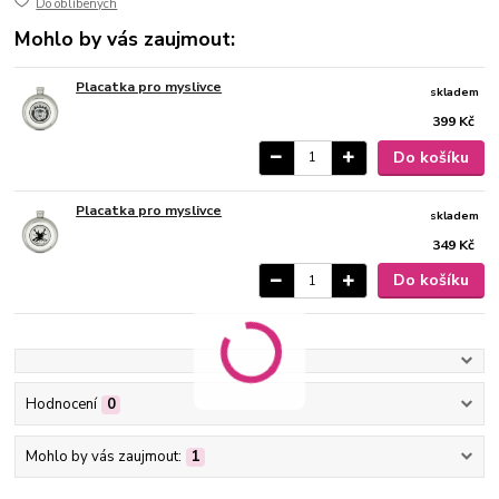
Do oblíbených
Mohlo by vás zaujmout:
Placatka pro myslivce
skladem
399 Kč
Do košíku
Placatka pro myslivce
skladem
349 Kč
Do košíku
Hodnocení
0
Mohlo by vás zaujmout:
1