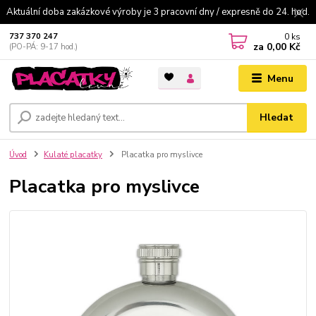
Aktuální doba zakázkové výroby je 3 pracovní dny / expresně do 24. hod.
0
ks
737 370 247
za
0,00 Kč
(PO-PÁ: 9-17 hod.)
Menu
Hledat
Úvod
Kulaté placatky
Placatka pro myslivce
Placatka pro myslivce