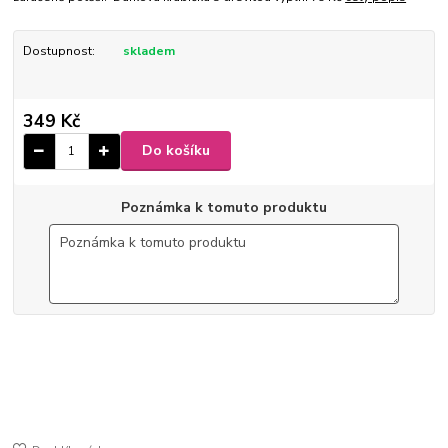
Dostupnost:
skladem
349 Kč
Do košíku
Poznámka k tomuto produktu
6-87
9 x 10,5 x 2,5 cm
Ø 4 cm
150 ml
ušlechtilá nerez ocel
lesk