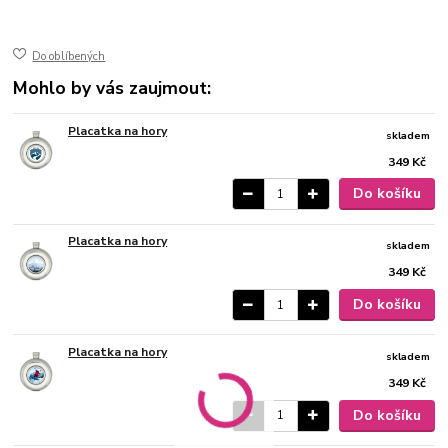
ušlechtilá nerez ocel
lesk
Do oblíbených
Mohlo by vás zaujmout:
Placatka na hory
skladem
349 Kč
Do košíku
Placatka na hory
skladem
349 Kč
Do košíku
Placatka na hory
skladem
349 Kč
Do košíku