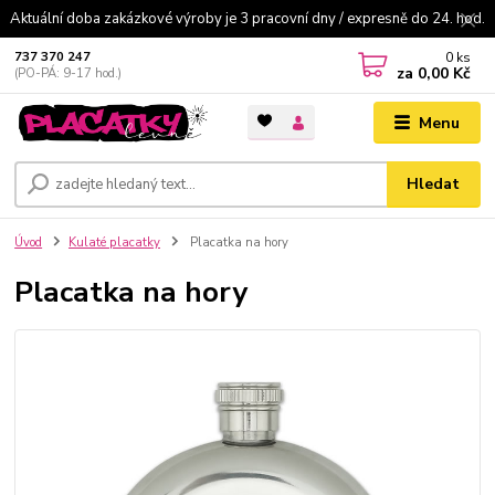
Aktuální doba zakázkové výroby je 3 pracovní dny / expresně do 24. hod.
0
ks
737 370 247
za
0,00 Kč
(PO-PÁ: 9-17 hod.)
Menu
Hledat
Úvod
Kulaté placatky
Placatka na hory
Placatka na hory