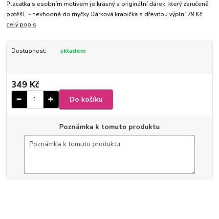
Placatka s osobním motivem je krásný a originální dárek, který zaručeně
potěší. - nevhodné do myčky Dárková krabička s dřevitou výplní 79 Kč
celý popis
Dostupnost:
skladem
349 Kč
Do košíku
Poznámka k tomuto produktu
6-51
9 x 10,5 x 2,5 cm
Ø 4 cm
150 ml