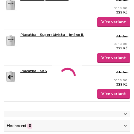
skladem
cena od
329 Kč
Více variant
Placatka - Superslávista + jméno II.
skladem
cena od
329 Kč
Více variant
Placatka - SKS
skladem
cena od
329 Kč
Více variant
Hodnocení
0