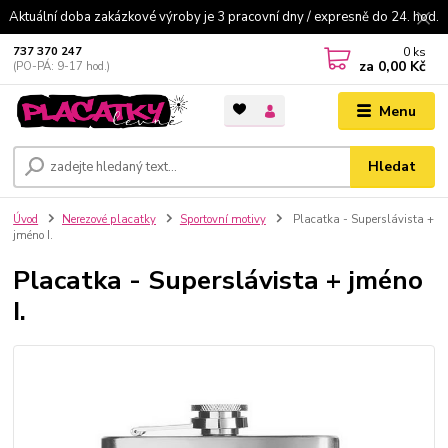
Aktuální doba zakázkové výroby je 3 pracovní dny / expresně do 24. hod.
0
ks
737 370 247
za
0,00 Kč
(PO-PÁ: 9-17 hod.)
Menu
Hledat
Úvod
Nerezové placatky
Sportovní motivy
Placatka - Superslávista +
jméno I.
Placatka - Superslávista + jméno
I.