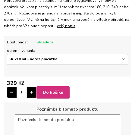
Nerezová placatka na alkohol, na které je vygravírovaný motiv viz
obrázek. Velikost placatky si můžete vybrat z variant 180, 210, 240, nebo
270 ml. Požadované jméno nám prosím napište do poznámky k
objednávce. V zimě na horách či v mokru na vodě, na výletě v přírodě, na
rybách pro Vás bude nepost...
celý popis
Dostupnost:
skladem
objem - varianta
329 Kč
Do košíku
Poznámka k tomuto produktu