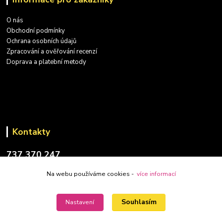
O nás
Obchodní podmínky
Ochrana osobních údajů
Zpracování a ověřování recenzí
Doprava a platební metody
Kontakty
737 370 247
(PO-PÁ: 9-17 hod.)
Na webu používáme cookies -
více informací
info@placatky-levne.cz
Souhlasím
Nastavení