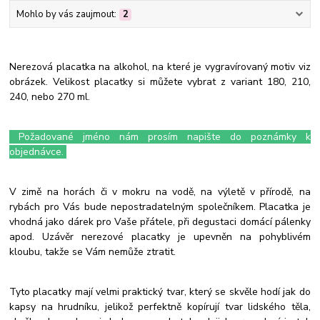
Mohlo by vás zaujmout:
2
Nerezová placatka na alkohol, na které je vygravírovaný motiv viz
obrázek. Velikost placatky si můžete vybrat z variant 180, 210,
240, nebo 270 ml.
Požadované jméno nám prosím napište do poznámky k
objednávce.
V zimě na horách či v mokru na vodě, na výletě v přírodě, na
rybách pro Vás bude nepostradatelným společníkem. Placatka je
vhodná jako dárek pro Vaše přátele, při degustaci domácí pálenky
apod. Uzávěr nerezové placatky je upevněn na pohyblivém
kloubu, takže se Vám nemůže ztratit.
Tyto placatky mají velmi praktický tvar, který se skvěle hodí jak do
kapsy na hrudníku, jelikož perfektně kopírují tvar lidského těla,