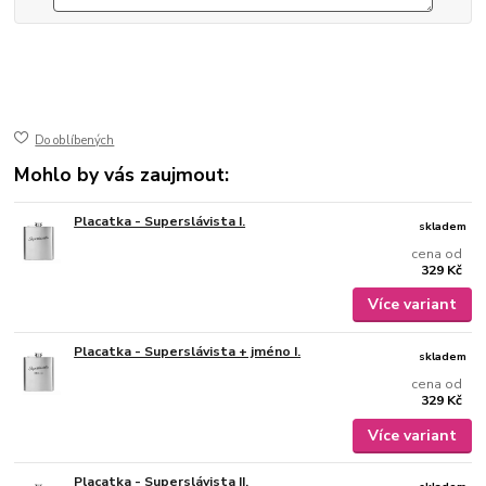
50-770
ušlechtilá nerez ocel
jemně broušený mat
gravírovaný
Do oblíbených
Mohlo by vás zaujmout:
Placatka - Superslávista I.
skladem
cena od
329 Kč
Více variant
Placatka - Superslávista + jméno I.
skladem
cena od
329 Kč
Více variant
Placatka - Superslávista II.