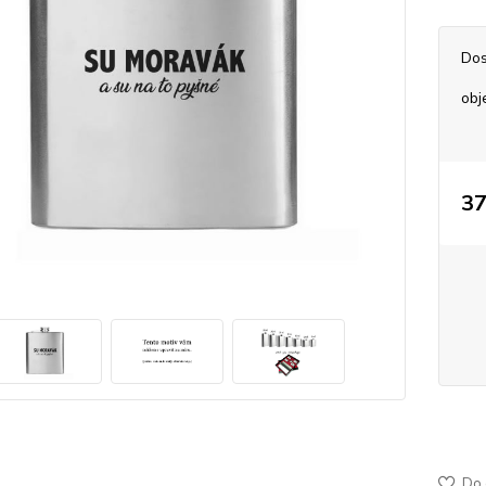
Dos
obj
37
50-60
jemně
Do 