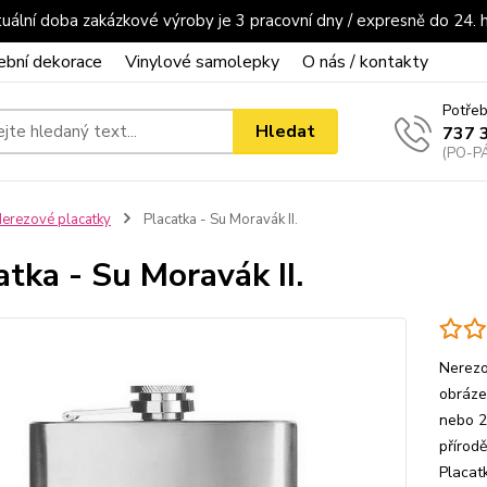
uální doba zakázkové výroby je 3 pracovní dny / expresně do 24. 
ební dekorace
Vinylové samolepky
O nás / kontakty
Potřeb
Hledat
737 
(PO-PÁ
erezové placatky
Placatka - Su Moravák II.
atka - Su Moravák II.
Nerezo
obrázek
nebo 2
přírod
Placat