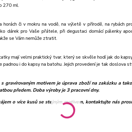
o 270 ml.
a horách či v mokru na vodě, na výletě v přírodě, na rybách 
ako dárek pro Vaše přátele, při degustaci domácí pálenky ap
akže se Vám nemůže ztratit.
atky mají velmi praktický tvar, který se skvěle hodí jak do kapsy 
e padnou i do kapsy na batohu. Jejich provedení je tak doslova s
 s gravírovaným motivem je úprava zboží na zakázku a takov
atbou předem. Doba výroby je 3 pracovní dny.
zájem o více kusů se stejným motivem, kontaktujte nás pros