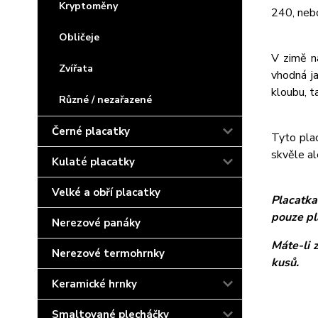
Kryptoměny
240, neb
Obličeje
V zimě n
Zvířata
vhodná j
kloubu, t
Různé / nezařazené
Černé placatky
Tyto plac
skvěle al
Kulaté placatky
Velké a obří placatky
Placatka
pouze pl
Nerezové panáky
Máte-li 
Nerezové termohrnky
kusů.
Keramické hrnky
Smaltované plecháčky