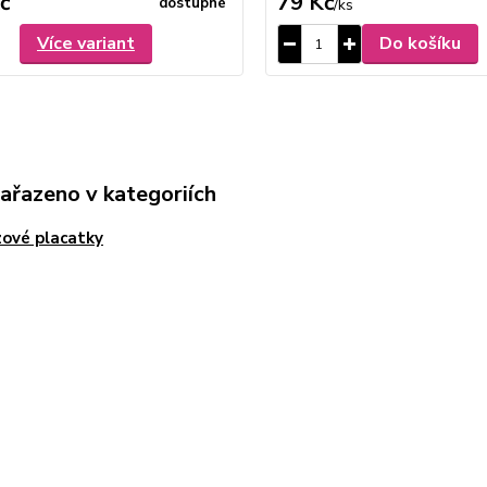
č
79 Kč
dostupné
/
ks
Více variant
Do košíku
zařazeno v kategoriích
ové placatky