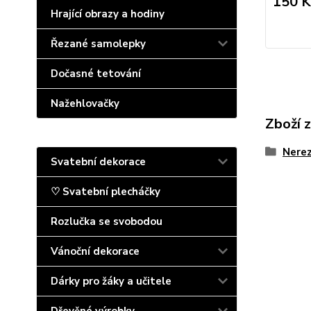
150 K
Hrající obrazy a hodiny
Řezané samolepky
Dočasné tetování
Nažehlovačky
Zboží 
Nerez
Svatební dekorace
♡ Svatební plecháčky
Rozlučka se svobodou
Vánoční dekorace
Dárky pro žáky a učitele