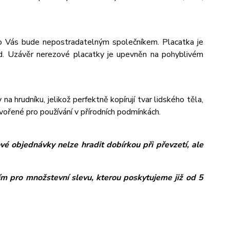
pro Vás bude nepostradatelným společníkem. Placatka je
od. Uzávěr nerezové placatky je upevněn na pohyblivém
na hrudníku, jelikož perfektně kopírují tvar lidského těla,
tvořené pro používání v přírodních podmínkách.
é objednávky nelze hradit dobírkou při převzetí, ale
ím pro množstevní slevu, kterou poskytujeme již od 5