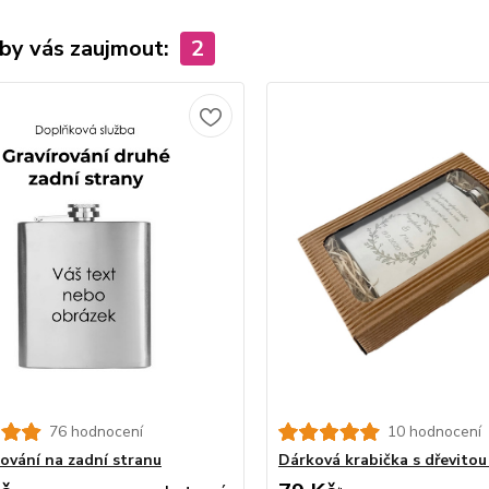
by vás zaujmout:
2
76 hodnocení
10 hodnocení
rování na zadní stranu
Dárková krabička s dřevitou