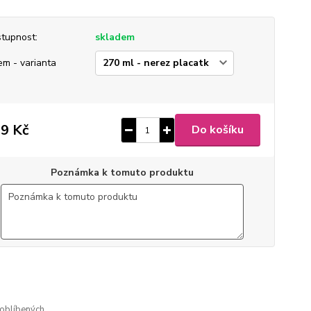
tupnost:
skladem
em - varianta
9 Kč
Do košíku
Poznámka k tomuto produktu
0
ušlechtilá nerez ocel
 broušený mat
gravírovaný
oblíbených