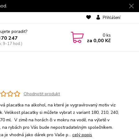
hod.
Přihlášení
ujete poradit?
0
ks
370 247
za
0,00 Kč
: 9-17 hod.)
Ohodnotit produkt
vá placatka na alkohol, na které je vygravírovaný motiv viz
. Velikost placatky si můžete vybrat z variant 180, 210, 240,
70 ml. V zimě na horách či v mokru na vodě, na výletě v
ě, na rybách pro Vás bude nepostradatelným společníkem.
ka je vhodná jako dárek pro Vaše p...
celý popis