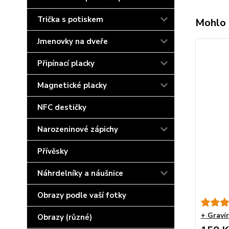
Trička s potiskem
Mohlo 
Jmenovky na dveře
Připínací placky
Magnetické placky
NFC destičky
Narozeninové zápichy
Přívěsky
Náhrdelníky a náušnice
Obrazy podle vaší fotky
+ Graví
Obrazy (různé)