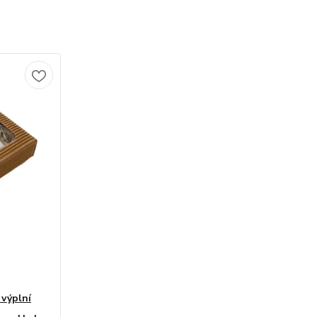
 výplní