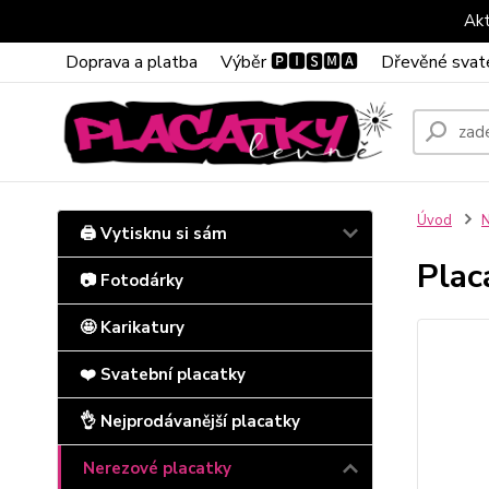
Akt
Doprava a platba
Výběr 🅿🅸🆂🅼🅰
Dřevěné svat
Úvod
N
🖨️ Vytisknu si sám
Plac
📷 Fotodárky
🤩 Karikatury
❤️ Svatební placatky
👌 Nejprodávanější placatky
Nerezové placatky