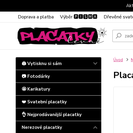
Akt
Doprava a platba
Výběr 🅿🅸🆂🅼🅰
Dřevěné svat
Úvod
N
🖨️ Vytisknu si sám
Plac
📷 Fotodárky
🤩 Karikatury
❤️ Svatební placatky
👌 Nejprodávanější placatky
Nerezové placatky