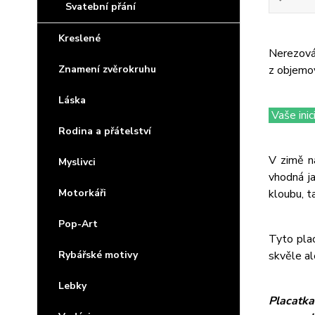
Svatební přání
Kreslené
Nerezová 
Znamení zvěrokruhu
z objemo
Láska
Vaše ini
Rodina a přátelství
V zimě n
Myslivci
vhodná j
Motorkáři
kloubu, t
Pop-Art
Tyto plac
Rybářské motivy
skvěle al
Lebky
Placatka