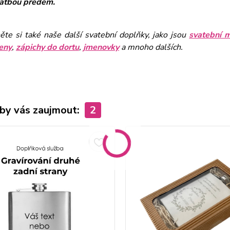
latbou předem.
ěte si také naše další svatební doplňky, jako jsou
svatební 
eny
,
zápichy do dortu
,
jmenovky
a mnoho dalších.
by vás zaujmout:
2