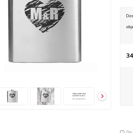
Dos
obj
34
50-43
jemně
Do 