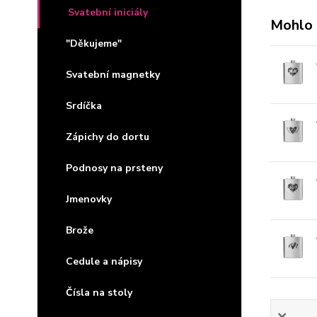
Svatební iniciály
Mohlo 
"Děkujeme"
Svatební magnetky
Srdíčka
Zápichy do dortu
Podnosy na prsteny
Jmenovky
Brože
Cedule a nápisy
Čísla na stoly