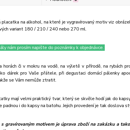
placatka na alkohol, na které je vygravírovaný motiv viz obráze
vých variant 180 / 210 / 240 nebo 270 ml.
ciály nám prosím napište do poznámky k objednávce.
a horách či v mokru na vodě, na výletě v přírodě, na rybách 
ako dárek pro Vaše přátele, při degustaci domácí pálenky ap
akže se Vám nemůže ztratit.
atky mají velmi praktický tvar, který se skvěle hodí jak do kapsy 
e padnou i do kapsy na batohu. Jejich provedení je tak doslova s
 s gravírovaným motivem je úprava zboží na zakázku a takov