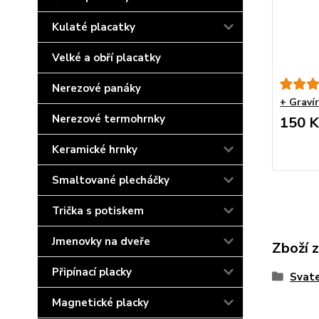
Kulaté placatky
Velké a obří placatky
Nerezové panáky
+ Graví
Nerezové termohrnky
150 K
Keramické hrnky
Smaltované plecháčky
Trička s potiskem
Jmenovky na dveře
Zboží 
Připínací placky
Svate
Magnetické placky