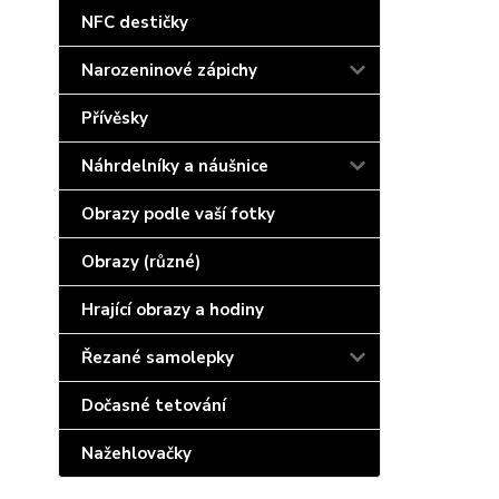
NFC destičky
Narozeninové zápichy
Přívěsky
Náhrdelníky a náušnice
Obrazy podle vaší fotky
Obrazy (různé)
Hrající obrazy a hodiny
Řezané samolepky
Dočasné tetování
Nažehlovačky