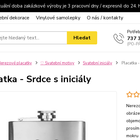
uální doba zakázkové výroby je 3 pracovní dny / expresně do 24. 
ební dekorace
Vinylové samolepky
O nás / kontakty
Potřeb
Hledat
737 
(PO-PÁ
erezové placatky
♡ Svatební motivy
Svatební iniciály
Placatka - 
atka - Srdce s iniciály
Nerezo
obráze
objemo
prosím
mokru n