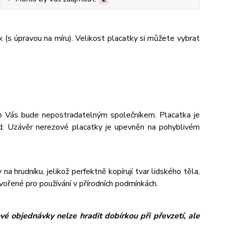
k (s úpravou na míru). Velikost placatky si můžete vybrat
pro Vás bude nepostradatelným společníkem. Placatka je
od. Uzávěr nerezové placatky je upevněn na pohyblivém
na hrudníku, jelikož perfektně kopírují tvar lidského těla,
tvořené pro používání v přírodních podmínkách.
é objednávky nelze hradit dobírkou při převzetí, ale