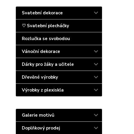
Svatební dekorace
♡ Svatební plecháčky
Rozlučka se svobodou
Vánoční dekorace
Dárky pro žáky a učitele
Dřevěné výrobky
Výrobky z plexiskla
Galerie motivů
Doplňkový prodej