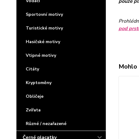
Vodáci
pouze p
Sportovní motivy
Prohlédn
Turistické motivy
pod prst
Hasičské motivy
Vtipné motivy
Mohlo 
Citáty
Kryptoměny
Obličeje
Zvířata
Různé / nezařazené
Černé placatky