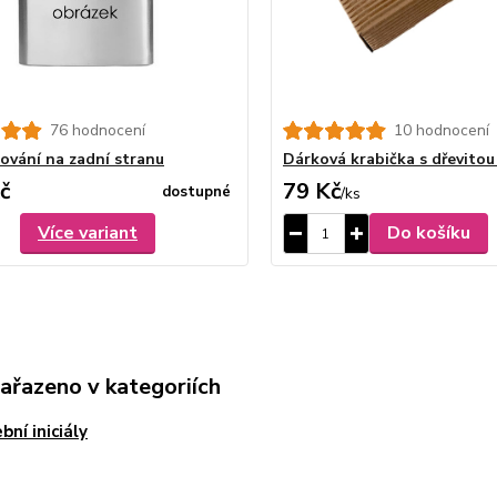
76 hodnocení
10 hodnocení
rování na zadní stranu
Dárková krabička s dřevitou
č
79 Kč
dostupné
/
ks
Více variant
Do košíku
zařazeno v kategoriích
bní iniciály