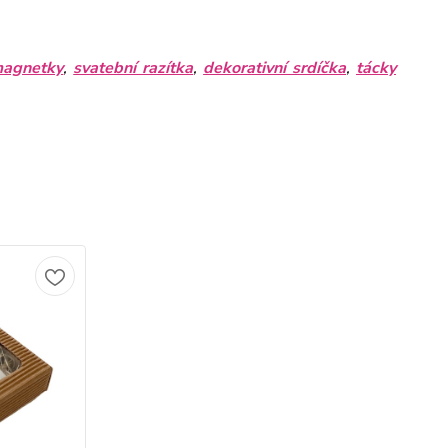
magnetky
,
svatební razítka
,
dekorativní srdíčka
,
tácky