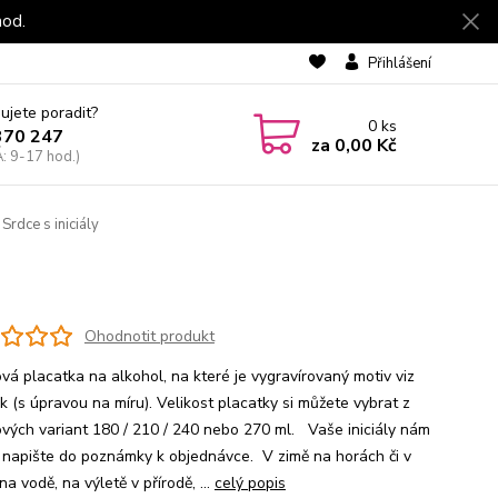
hod.
Přihlášení
ujete poradit?
0
ks
370 247
za
0,00 Kč
: 9-17 hod.)
Srdce s iniciály
Ohodnotit produkt
vá placatka na alkohol, na které je vygravírovaný motiv viz
k (s úpravou na míru). Velikost placatky si můžete vybrat z
vých variant 180 / 210 / 240 nebo 270 ml. Vaše iniciály nám
 napište do poznámky k objednávce. V zimě na horách či v
a vodě, na výletě v přírodě, ...
celý popis