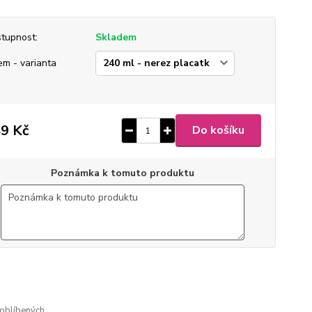
tupnost:
Skladem
em - varianta
9 Kč
Do košíku
Poznámka k tomuto produktu
ušlechtilá nerez ocel
 broušený mat
gravírovaný
oblíbených