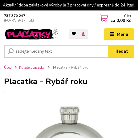
Aktuální doba zakázkové výroby je 3 pracovní dny / expresně do 24. hod.
0
ks
737 370 247
za
0,00 Kč
(PO-PÁ: 9-17 hod.)
Menu
Hledat
Úvod
Kulaté placatky
Placatka - Rybář roku
Placatka - Rybář roku