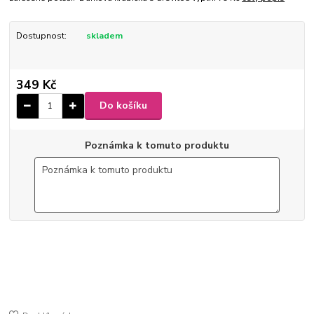
Dostupnost:
skladem
349 Kč
Do košíku
Poznámka k tomuto produktu
6-83
9 x 10,5 x 2,5 cm
Ø 4 cm
150 ml
ušlechtilá nerez ocel
lesk