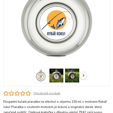
Ohodnotit produkt
Elegantní kulatá placatka na alkohol o objemu 150 ml s motivem Rybář
roku! Placatka s osobním motivem je krásný a originální dárek, který
zaručeně potěší. Dárková krabička s dřevitou výplní 79 Kč
celý popis