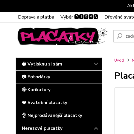
Akt
Doprava a platba
Výběr 🅿🅸🆂🅼🅰
Dřevěné svat
Úvod
N
🖨️ Vytisknu si sám
Plac
📷 Fotodárky
🤩 Karikatury
❤️ Svatební placatky
👌 Nejprodávanější placatky
Nerezové placatky