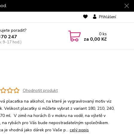
hod.
Přihlášení
ujete poradit?
0
ks
370 247
za
0,00 Kč
: 9-17 hod.)
Ohodnotit produkt
vá placatka na alkohol, na které je vygravírovaný motiv viz
. Velikost placatky si můžete vybrat z variant 180, 210, 240,
70 ml. V zimě na horách či v mokru na vodě, na výletě v
ě, na rybách pro Vás bude nepostradatelným společníkem.
ka je vhodná jako dárek pro Vaše p...
celý popis