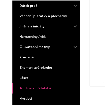
Dárek pro?
Vánoční placatky a plecháčky
Jména a iniciály
Narozeniny / věk
♡ Svatební motivy
Kreslené
Znamení zvěrokruhu
Láska
Rodina a přátelství
Myslivci