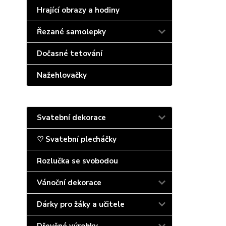
Hrající obrazy a hodiny
Řezané samolepky
Dočasné tetování
Nažehlovačky
Svatební dekorace
♡ Svatební plecháčky
Rozlučka se svobodou
Vánoční dekorace
Dárky pro žáky a učitele