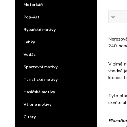
Motorkáři
Pop-Art
Rybářské motivy
Nerezová 
Lebky
240, neb
Vodáci
V zimě n
Sportovní motivy
vhodná j
kloubu, t
Turistické motivy
Hasičské motivy
Tyto plac
skvěle al
Vtipné motivy
Citáty
Placatka