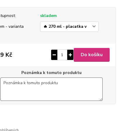
tupnost:
skladem
em - varianta
9 Kč
Do košíku
Poznámka k tomuto produktu
2
ušlechtilá nerez ocel
 broušený mat
gravírovaný
oblíbených