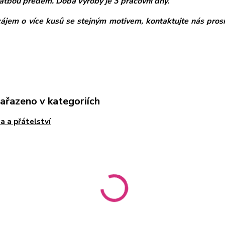
atbou předem. Doba výroby je 3 pracovní dny.
zájem o více kusů se stejným motivem, kontaktujte nás pros
zařazeno v kategoriích
a a přátelství