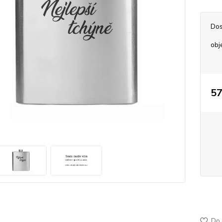
Dos
obj
57
50-48
jemně
Do 