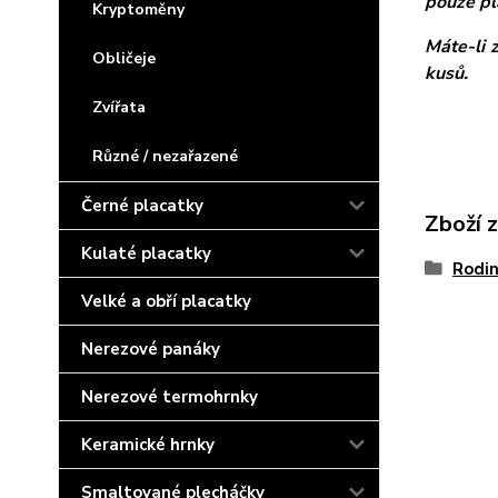
pouze pl
Kryptoměny
Máte-li 
Obličeje
kusů.
Zvířata
Různé / nezařazené
Černé placatky
Zboží 
Kulaté placatky
Rodin
Velké a obří placatky
Nerezové panáky
Nerezové termohrnky
Keramické hrnky
Smaltované plecháčky