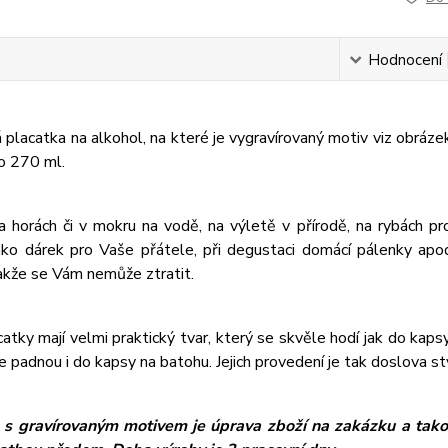
Hodnocení
placatka na alkohol, na které je vygravírovaný motiv viz obráze
o 270 ml.
a horách či v mokru na vodě, na výletě v přírodě, na rybách 
ako dárek pro Vaše přátele, při degustaci domácí pálenky ap
akže se Vám nemůže ztratit.
atky mají velmi praktický tvar, který se skvěle hodí jak do kapsy 
e padnou i do kapsy na batohu. Jejich provedení je tak doslova s
 s gravírovaným motivem je úprava zboží na zakázku a takov