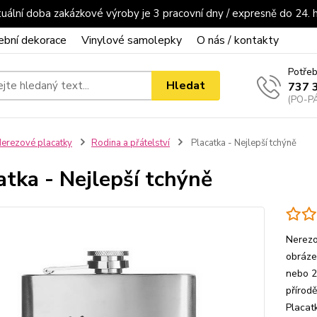
uální doba zakázkové výroby je 3 pracovní dny / expresně do 24. 
ební dekorace
Vinylové samolepky
O nás / kontakty
Potřeb
Hledat
737 
(PO-PÁ
erezové placatky
Rodina a přátelství
Placatka - Nejlepší tchýně
atka - Nejlepší tchýně
Nerezo
obrázek
nebo 2
přírod
Placat