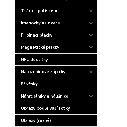
Trička s potiskem
Jmenovky na dveře
Připínací placky
Magnetické placky
NFC destičky
Narozeninové zápichy
Přívěsky
Náhrdelníky a náušnice
Obrazy podle vaší fotky
Obrazy (různé)