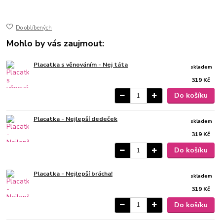
ušlechtilá nerez ocel
lesk
Do oblíbených
Mohlo by vás zaujmout:
Placatka s věnováním - Nej táta
skladem
319 Kč
Do košíku
Placatka - Nejlepší dedeček
skladem
319 Kč
Do košíku
Placatka - Nejlepší brácha!
skladem
319 Kč
Do košíku