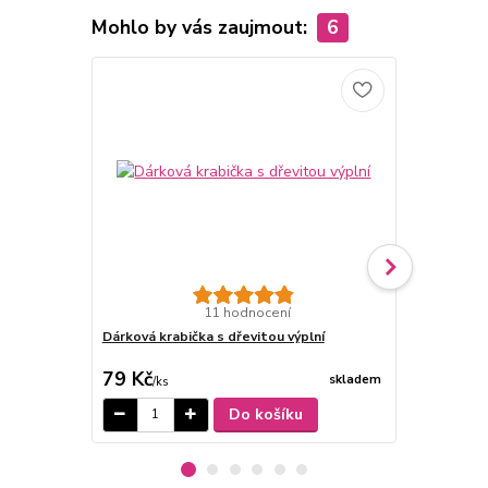
Mohlo by vás zaujmout:
6
11 hodnocení
Dárková krabička s dřevitou výplní
Grafické prá
cena od
79 Kč
100 Kč
skladem
/
ks
/
ks
Do košíku