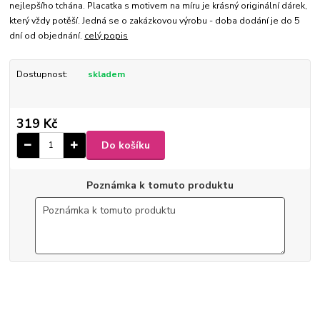
nejlepšího tchána. Placatka s motivem na míru je krásný originální dárek,
který vždy potěší. Jedná se o zakázkovou výrobu - doba dodání je do 5
dní od objednání.
celý popis
Dostupnost:
skladem
319 Kč
Do košíku
Poznámka k tomuto produktu
6-41
9 x 10,5 x 2,5 cm
Ø 4 cm
150 ml