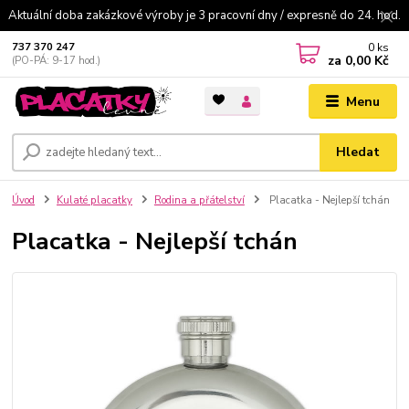
Aktuální doba zakázkové výroby je 3 pracovní dny / expresně do 24. hod.
0
ks
737 370 247
za
0,00 Kč
(PO-PÁ: 9-17 hod.)
Menu
Hledat
Úvod
Kulaté placatky
Rodina a přátelství
Placatka - Nejlepší tchán
Placatka - Nejlepší tchán