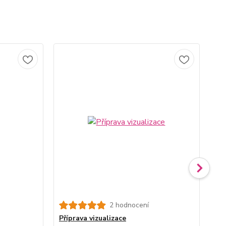
2 hodnocení
Vy
Příprava vizualizace