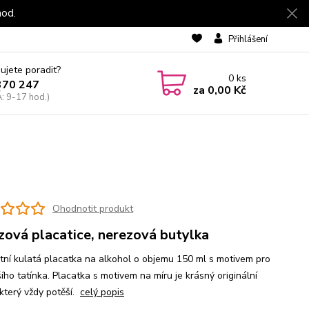
hod.
Přihlášení
ujete poradit?
0
ks
370 247
za
0,00 Kč
: 9-17 hod.)
Ohodnotit produkt
zová placatice, nerezová butylka
tní kulatá placatka na alkohol o objemu 150 ml s motivem pro
ího tatínka. Placatka s motivem na míru je krásný originální
 který vždy potěší.
celý popis