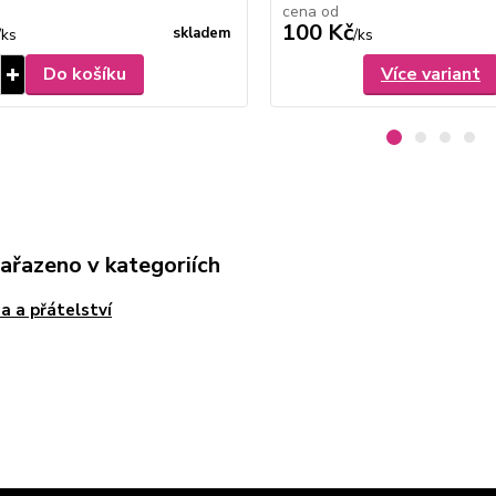
cena od
100 Kč
skladem
/
ks
/
ks
Do košíku
Více variant
zařazeno v kategoriích
a a přátelství