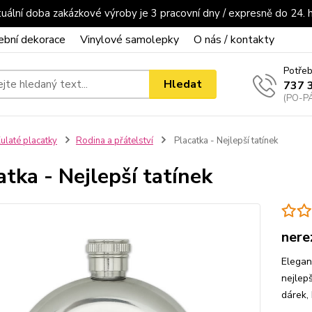
uální doba zakázkové výroby je 3 pracovní dny / expresně do 24. 
ební dekorace
Vinylové samolepky
O nás / kontakty
Potřeb
Hledat
737 
(PO-PÁ
ulaté placatky
Rodina a přátelství
Placatka - Nejlepší tatínek
atka - Nejlepší tatínek
nere
Elegan
nejlepš
dárek,