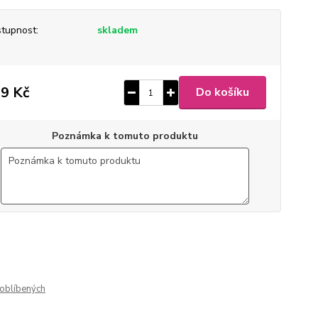
tupnost:
skladem
9 Kč
Do košíku
Poznámka k tomuto produktu
9 x 10,5 x 2,5 cm
m
150 ml
tilá nerez ocel
lesk
oblíbených