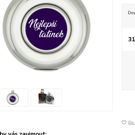
Dos
31
6-41
Ø 4 c
ušlech
Do 
by vás zaujmout: