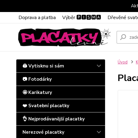
Akt
Doprava a platba
Výběr 🅿🅸🆂🅼🅰
Dřevěné svat
Úvod
K
🖨️ Vytisknu si sám
Plac
📷 Fotodárky
🤩 Karikatury
❤️ Svatební placatky
👌 Nejprodávanější placatky
Nerezové placatky