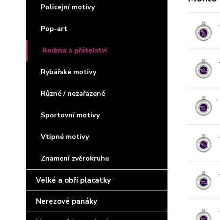
Policejní motivy
Pop-art
Rodina a přátelství
Rybářské motivy
Různé / nezařazené
Sportovní motivy
Vtipné motivy
Znamení zvěrokruhu
Velké a obří placatky
Nerezové panáky