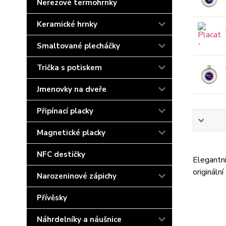
Nerezové termohrnky
Keramické hrnky
Smaltované plecháčky
Trička s potiskem
Jmenovky na dveře
Připínací placky
Magnetické placky
NFC destičky
Elegantn
origináln
Narozeninové zápichy
Přívěsky
Náhrdelníky a náušnice