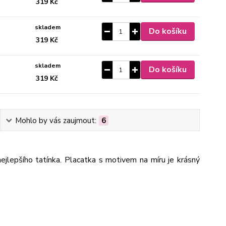
319 Kč
skladem
Do košíku
319 Kč
skladem
Do košíku
319 Kč
Mohlo by vás zaujmout:
6
jlepšího tatínka. Placatka s motivem na míru je krásný