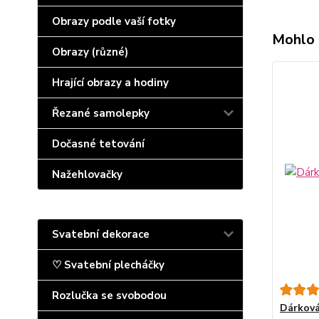
Obrazy podle vaší fotky
Mohlo 
Obrazy (různé)
Hrající obrazy a hodiny
Řezané samolepky
Dočasné tetování
Nažehlovačky
Svatební dekorace
♡ Svatební plecháčky
Rozlučka se svobodou
Dárková