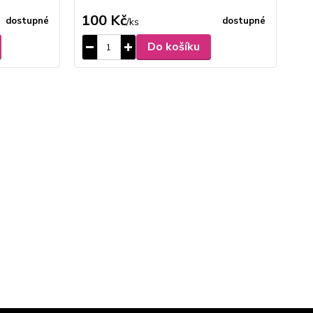
100 Kč
2
dostupné
dostupné
/
ks
Do košíku