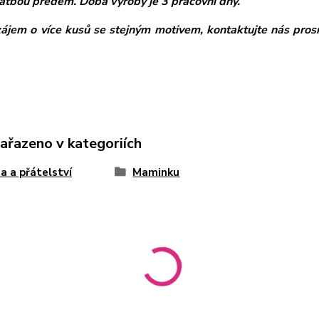
atbou předem. Doba výroby je 3 pracovní dny.
zájem o více kusů se stejným motivem, kontaktujte nás pros
zařazeno v kategoriích
a a přátelství
Maminku