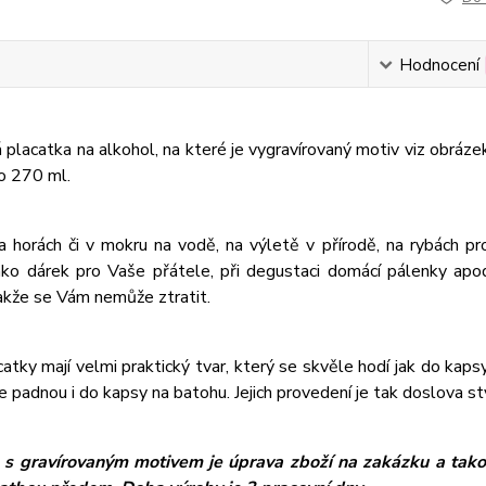
Hodnocení
placatka na alkohol, na které je vygravírovaný motiv viz obráze
o 270 ml.
a horách či v mokru na vodě, na výletě v přírodě, na rybách 
ako dárek pro Vaše přátele, při degustaci domácí pálenky ap
akže se Vám nemůže ztratit.
atky mají velmi praktický tvar, který se skvěle hodí jak do kapsy 
e padnou i do kapsy na batohu. Jejich provedení je tak doslova s
 s gravírovaným motivem je úprava zboží na zakázku a takov