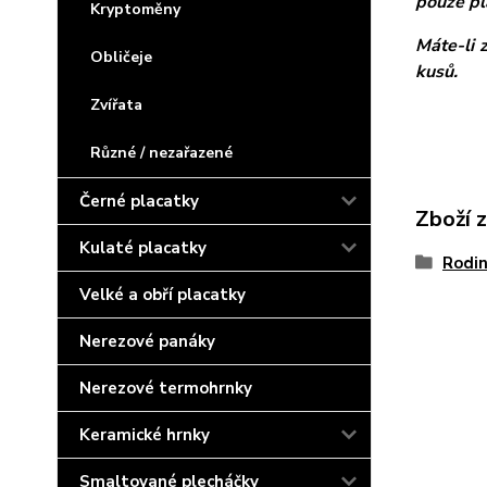
pouze pl
Kryptoměny
Máte-li 
Obličeje
kusů.
Zvířata
Různé / nezařazené
Černé placatky
Zboží 
Kulaté placatky
Rodin
Velké a obří placatky
Nerezové panáky
Nerezové termohrnky
Keramické hrnky
Smaltované plecháčky