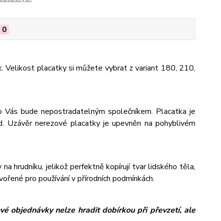
0
k. Velikost placatky si můžete vybrat z variant 180, 210,
pro Vás bude nepostradatelným společníkem. Placatka je
od. Uzávěr nerezové placatky je upevněn na pohyblivém
na hrudníku, jelikož perfektně kopírují tvar lidského těla,
tvořené pro používání v přírodních podmínkách.
é objednávky nelze hradit dobírkou při převzetí, ale