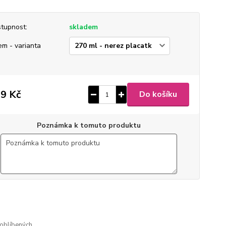
tupnost:
skladem
em - varianta
9 Kč
Do košíku
Poznámka k tomuto produktu
8
ušlechtilá nerez ocel
 broušený mat
gravírovaný
oblíbených