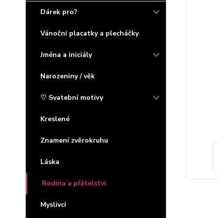
Dárek pro?
Vánoční placatky a plecháčky
Jména a iniciály
Narozeniny / věk
♡ Svatební motivy
Kreslené
Znamení zvěrokruhu
Láska
Rodina a přátelství
Myslivci