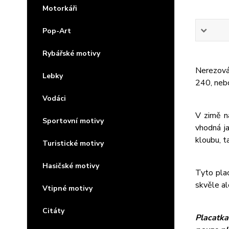
Motorkáři
Pop-Art
Rybářské motivy
Nerezová 
Lebky
240, neb
Vodáci
V zimě n
Sportovní motivy
vhodná j
kloubu, t
Turistické motivy
Hasičské motivy
Tyto plac
skvěle al
Vtipné motivy
Citáty
Placatka