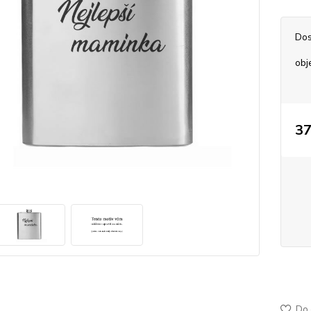
Dos
obj
37
50-47
jemně
Do 