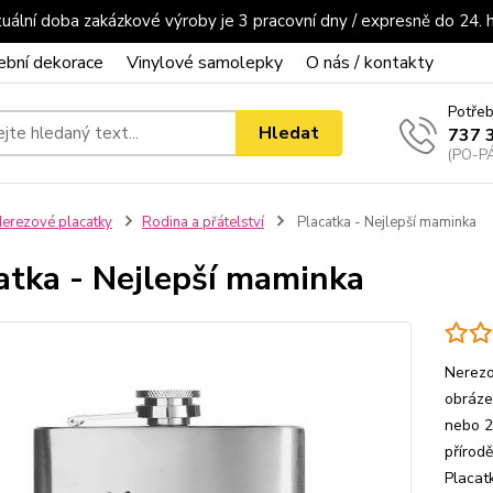
uální doba zakázkové výroby je 3 pracovní dny / expresně do 24. 
ební dekorace
Vinylové samolepky
O nás / kontakty
Potřeb
Hledat
737 
(PO-PÁ
erezové placatky
Rodina a přátelství
Placatka - Nejlepší maminka
atka - Nejlepší maminka
Nerezo
obrázek
nebo 2
přírod
Placat