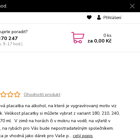
hod.
Přihlášení
ujete poradit?
0
ks
370 247
za
0,00 Kč
: 9-17 hod.)
Ohodnotit produkt
vá placatka na alkohol, na které je vygravírovaný motiv viz
. Velikost placatky si můžete vybrat z variant 180, 210, 240,
70 ml. V zimě na horách či v mokru na vodě, na výletě v
ě, na rybách pro Vás bude nepostradatelným společníkem.
ka je vhodná jako dárek pro Vaše p...
celý popis