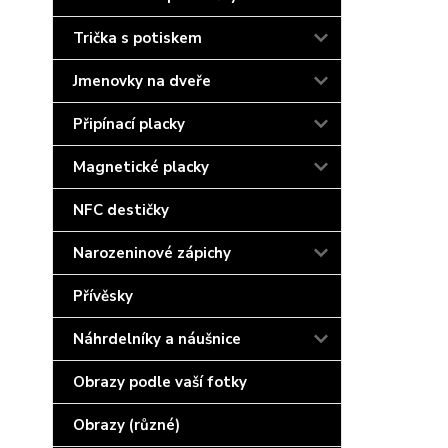
Trička s potiskem
Jmenovky na dveře
Připínací placky
Magnetické placky
NFC destičky
Narozeninové zápichy
Přívěsky
Náhrdelníky a náušnice
Obrazy podle vaší fotky
Obrazy (různé)