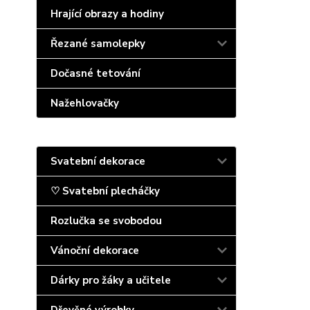
Hrající obrazy a hodiny
Řezané samolepky
Dočasné tetování
Nažehlovačky
Svatební dekorace
♡ Svatební plecháčky
Rozlučka se svobodou
Vánoční dekorace
Dárky pro žáky a učitele