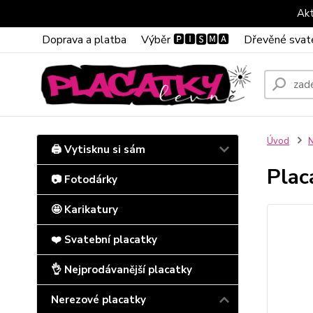
Akt
Doprava a platba
Výběr 🅿🅸🆂🅼🅰
Dřevěné svat
Úvod
N
🖨️ Vytisknu si sám
Plac
📷 Fotodárky
🤩 Karikatury
❤️ Svatební placatky
👌 Nejprodávanější placatky
Nerezové placatky