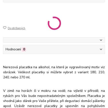
50-472
ušlechtilá nerez ocel
jemně broušený mat
gravírovaný
Do oblíbených
Hodnocení
0
Nerezová placatka na alkohol, na které je vygravírovaný motiv viz
obrázek. Velikost placatky si můžete vybrat z variant 180, 210,
240, nebo 270 ml.
V zimě na horách či v mokru na vodě, na výletě v přírodě, na
rybách pro Vás bude nepostradatelným společníkem. Placatka je
vhodná jako dárek pro Vaše přátele, při degustaci domácí pálenky
apod. Uzávěr nerezové placatky je upevněn na pohyblivém