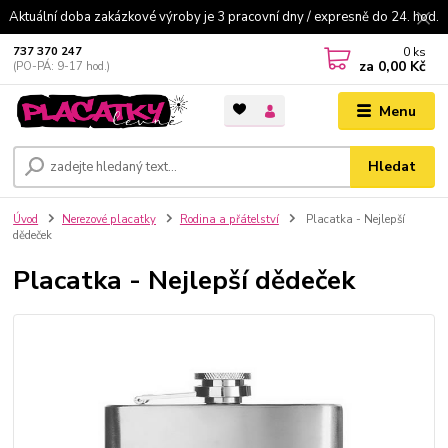
Aktuální doba zakázkové výroby je 3 pracovní dny / expresně do 24. hod.
0
ks
737 370 247
za
0,00 Kč
(PO-PÁ: 9-17 hod.)
Menu
Hledat
Úvod
Nerezové placatky
Rodina a přátelství
Placatka - Nejlepší
dědeček
Placatka - Nejlepší dědeček