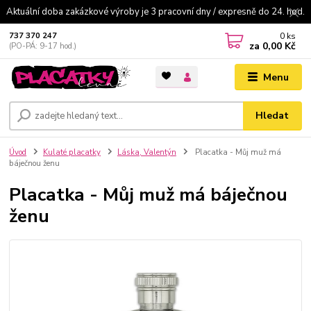
Aktuální doba zakázkové výroby je 3 pracovní dny / expresně do 24. hod.
0
ks
737 370 247
za
0,00 Kč
(PO-PÁ: 9-17 hod.)
Menu
Hledat
Úvod
Kulaté placatky
Láska, Valentýn
Placatka - Můj muž má
báječnou ženu
Placatka - Můj muž má báječnou
ženu