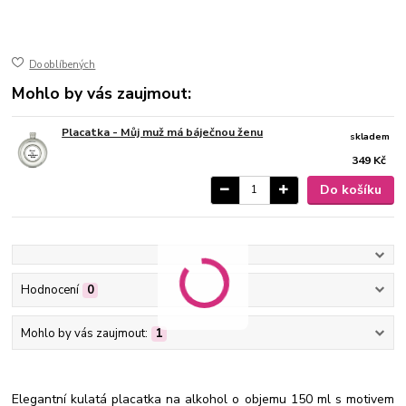
150 ml
ušlechtilá nerez ocel
lesk
Do oblíbených
Mohlo by vás zaujmout:
Placatka - Můj muž má báječnou ženu
skladem
349 Kč
Do košíku
Hodnocení
0
Mohlo by vás zaujmout:
1
Elegantní kulatá placatka na alkohol o objemu 150 ml s motivem