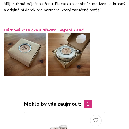
Můj muž má báječnou ženu. Placatka s osobním motivem je krásný
a originální dárek pro partnera, který zaručeně potěší.
Dárková krabička s dřevitou výplní 79 Kč
Mohlo by vás zaujmout:
1