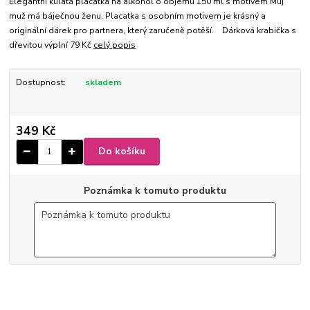
Elegantní kulatá placatka na alkohol o objemu 150 ml s motivem Můj
muž má báječnou ženu. Placatka s osobním motivem je krásný a
originální dárek pro partnera, který zaručeně potěší. Dárková krabička s
dřevitou výplní 79 Kč
celý popis
Dostupnost:
skladem
349 Kč
Do košíku
Poznámka k tomuto produktu
6-501
9 x 10,5 x 2,5 cm
Ø 4 cm