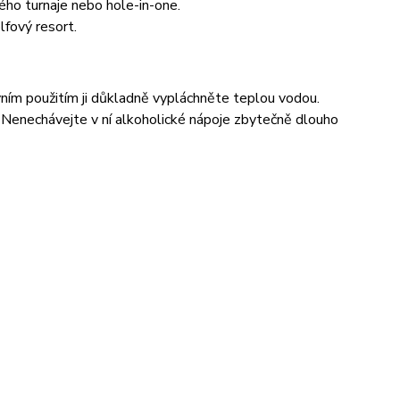
ého turnaje nebo hole-in-one.
lfový resort.
vním použitím ji důkladně vypláchněte teplou vodou.
. Nenechávejte v ní alkoholické nápoje zbytečně dlouho