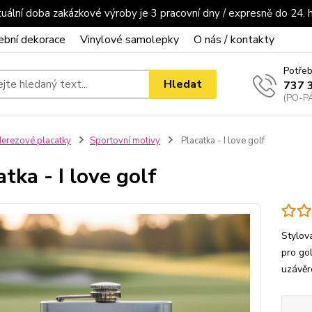
uální doba zakázkové výroby je 3 pracovní dny / expresně do 24. 
ební dekorace
Vinylové samolepky
O nás / kontakty
Potřeb
Hledat
737 
(PO-PÁ
erezové placatky
Sportovní motivy
Placatka - I love golf
atka - I love golf
Stylov
pro gol
uzávě