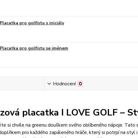
Placatka pro golfistu s iniciály
Placatka pro golfistu se jménem
Hodnocení
0
zová placatka I LOVE GOLF – Sty
ěte si chvíle na greenu douškem svého oblíbeného nápoje. Tato 
doplňkem pro každého zapáleného hráče, který si potrpí na styl 