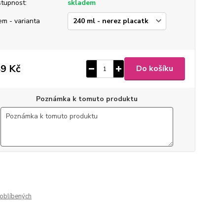
tupnost:
skladem
em - varianta
9 Kč
Do košíku
Poznámka k tomuto produktu
0
ušlechtilá nerez ocel
 broušený mat
gravírovaný
oblíbených