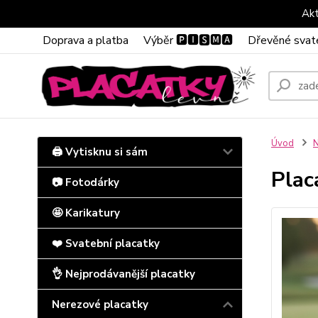
Akt
Doprava a platba
Výběr 🅿🅸🆂🅼🅰
Dřevěné svat
Úvod
N
🖨️ Vytisknu si sám
Plac
📷 Fotodárky
🤩 Karikatury
❤️ Svatební placatky
👌 Nejprodávanější placatky
Nerezové placatky