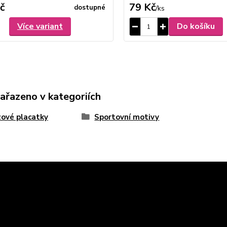
č
79 Kč
dostupné
/
ks
Více variant
Do košíku
zařazeno v kategoriích
ové placatky
Sportovní motivy