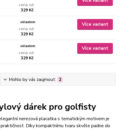
Více variant
cena od
329 Kč
skladem
Více variant
cena od
329 Kč
skladem
Více variant
cena od
329 Kč
Mohlo by vás zaujmout:
2
lový dárek pro golfisty
elegantní nerezová placatka s tematickým motivem je
i praktičnost. Díky kompaktnímu tvaru skvěle padne do