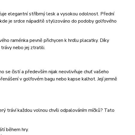
jčuje elegantní stříbrný lesk a vysokou odolnost. Přední
, kde je srdce nápaditě stylizováno do podoby golfového
ivého raménka pevně přichycen k hrdlu placatky. Díky
rávy nebo jej ztratili.
no se čistí a především nijak neovlivňuje chuť vašeho
 přenášení v golfovém bagu nebo kapse kalhot. Její jemně
erý tráví každou volnou chvíli odpalováním míčků? Tato
átí během hry.