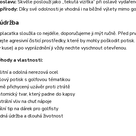
oslavu:
Skvěle poslouží jako „tekutá vizitka“ při oslavě vydařen
přírody:
Díky své odolnosti je vhodná i na běžné výlety mimo go
 údržba
lacatka sloužila co nejdéle, doporučujeme ji mýt ručně. Před pr
jte agresivní čisticí prostředky, které by mohly poškodit potisk
 v kuse) a po vyprázdnění ji vždy nechte vyschnout otevřenou.
ýhody a vlastnosti:
litní a odolná nerezová ocel
lový potisk s golfovou tématikou
ně přichycený uzávěr proti ztrátě
tomický tvar, který padne do kapsy
trální vliv na chuť nápoje
ální tip na dárek pro golfisty
dná údržba a dlouhá životnost