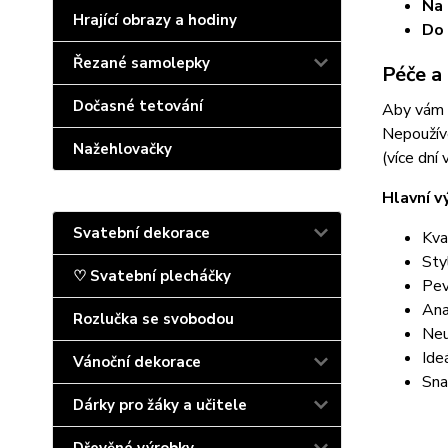
Na 
Hrající obrazy a hodiny
Do 
Řezané samolepky
Péče a
Dočasné tetování
Aby vám p
Nepoužíve
Nažehlovačky
(více dní
Hlavní v
Svatební dekorace
Kva
Sty
♡ Svatební plecháčky
Pev
Ana
Rozlučka se svobodou
Neu
Ide
Vánoční dekorace
Sna
Dárky pro žáky a učitele