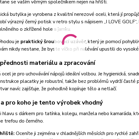
tane se vaším věrným společníkem nejen na hřišti.
ická butylka je vyrobena z kvalitní nerezové oceli, která jí propů
obí výrazný černý potisk v retro stylu s nápisem „I LOVE GOLF“
lněného o zkřížené hole a jamku.
ýhodou je
praktický šroubovací uzávěr
, který je pomocí pohybl
ám nikdy nestane, že byste víčko při nalévání upustili do vysoké t
 přednosti materiálu a zpracování
ocel je pro uchovávání nápojů ideální volbou. Je hygienická, snad
onstrukce placatky je robustní, takže bez problémů vydrží časté
tvar navíc zajišťuje, že pohodlně kopíruje tělo a netlačí.
í a pro koho je tento výrobek vhodný
 hlavu s dárkem pro tatínka, kolegu, manžela nebo kamaráda, kt
je trefou do černého.
hřiště:
Oceníte ji zejména v chladnějších měsících pro rychlé zahř