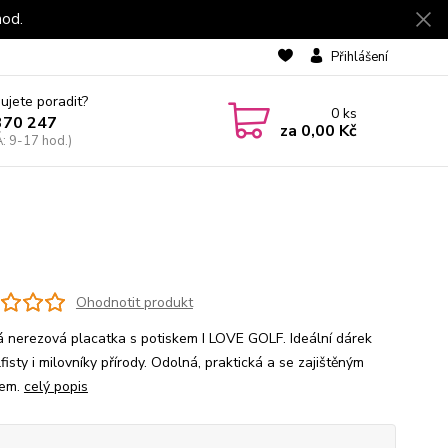
hod.
Přihlášení
ujete poradit?
0
ks
370 247
za
0,00 Kč
: 9-17 hod.)
Ohodnotit produkt
á nerezová placatka s potiskem I LOVE GOLF. Ideální dárek
fisty i milovníky přírody. Odolná, praktická a se zajištěným
rem.
celý popis