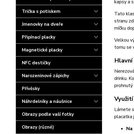
kapsy a s
Trička s potiskem
Tato klas
stranu zd
Jmenovky na dveře
míčku dop
Připínací placky
Velkou v
tomu se v
Magnetické placky
Hlavní
NFC destičky
Nerezová 
Narozeninové zápichy
drinku. K
prohnutý 
Přívěsky
Využit
Náhrdelníky a náušnice
Lámete si
Obrazy podle vaší fotky
placatka 
Obrazy (různé)
Na 