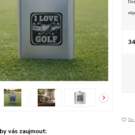
Dos
obj
34
50-75
jemně
Do 
by vás zaujmout: