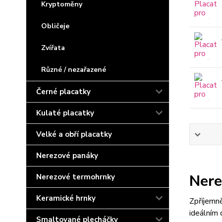
Kryptoměny
Obličeje
Zvířata
Různé / nezařazené
Černé placatky
Kulaté placatky
Velké a obří placatky
Nerezové panáky
Nere
Nerezové termohrnky
Keramické hrnky
Zpříjemn
ideálním 
Smaltované plecháčky