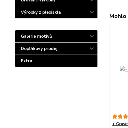
Dřevěné výrobky
Výrobky z plexiskla
Mohlo 
Galerie motivů
Doplňkový prodej
Extra
+ Graví