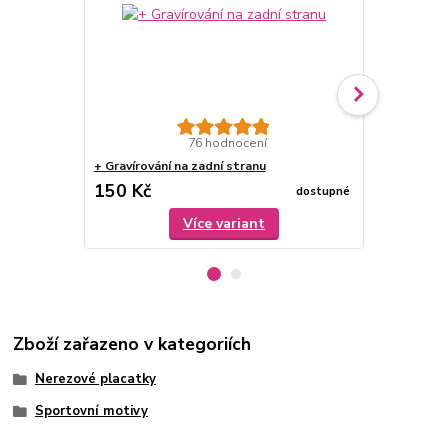
76 hodnocení
+ Gravírování na zadní stranu
Dárková krab
150 Kč
79 Kč
dostupné
/
ks
Více variant
Zboží zařazeno v kategoriích
Nerezové placatky
Sportovní motivy