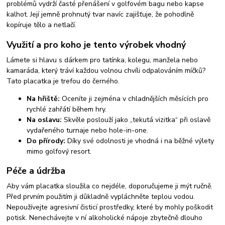
problémů vydrží časté přenášení v golfovém bagu nebo kapse
kalhot. Její jemně prohnutý tvar navíc zajišťuje, že pohodlně
kopíruje tělo a netlačí.
Využití a pro koho je tento výrobek vhodný
Lámete si hlavu s dárkem pro tatínka, kolegu, manžela nebo
kamaráda, který tráví každou volnou chvíli odpalováním míčků?
Tato placatka je trefou do černého.
Na hřiště:
Oceníte ji zejména v chladnějších měsících pro
rychlé zahřátí během hry.
Na oslavu:
Skvěle poslouží jako „tekutá vizitka“ při oslavě
vydařeného turnaje nebo hole-in-one.
Do přírody:
Díky své odolnosti je vhodná i na běžné výlety
mimo golfový resort.
Péče a údržba
Aby vám placatka sloužila co nejdéle, doporučujeme ji mýt ručně.
Před prvním použitím ji důkladně vypláchněte teplou vodou.
Nepoužívejte agresivní čisticí prostředky, které by mohly poškodit
potisk. Nenechávejte v ní alkoholické nápoje zbytečně dlouho