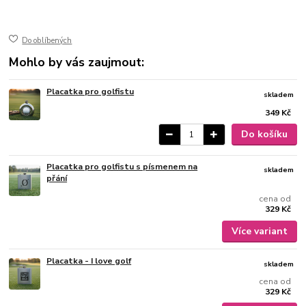
jemně broušený mat
gravírovaný
Do oblíbených
Mohlo by vás zaujmout:
Placatka pro golfistu
skladem
349 Kč
Do košíku
Placatka pro golfistu s písmenem na
skladem
přání
cena od
329 Kč
Více variant
Placatka - I love golf
skladem
cena od
329 Kč