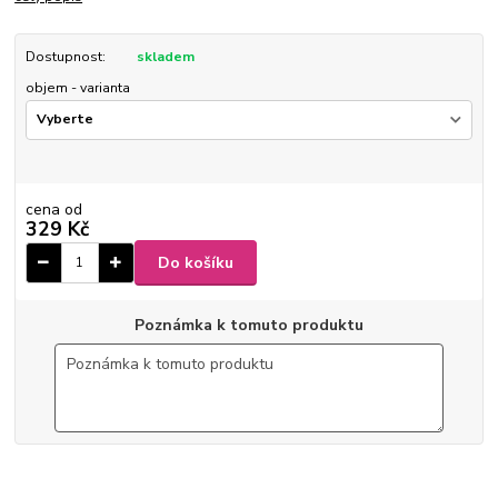
Dostupnost:
skladem
objem - varianta
cena od
329 Kč
Do košíku
Poznámka k tomuto produktu
00001GOLF
ušlechtilá nerez ocel