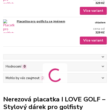
329 Kč
Více variant
Placatka pro golfistu se jménem
skladem
cena od
329 Kč
Více variant
Hodnocení
0
Mohlo by vás zaujmout:
2
Nerezová placatka I LOVE GOLF –
Stylový dárek pro golfisty