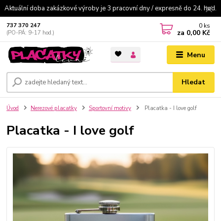
Aktuální doba zakázkové výroby je 3 pracovní dny / expresně do 24. hod.
0
ks
737 370 247
za
0,00 Kč
(PO-PÁ: 9-17 hod.)
Menu
Hledat
Úvod
Nerezové placatky
Sportovní motivy
Placatka - I love golf
Placatka - I love golf