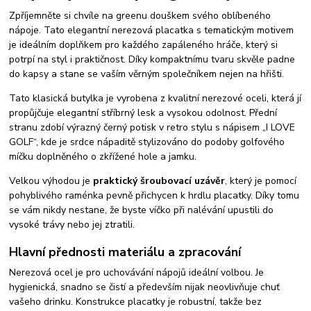
Zpříjemněte si chvíle na greenu douškem svého oblíbeného
nápoje. Tato elegantní nerezová placatka s tematickým motivem
je ideálním doplňkem pro každého zapáleného hráče, který si
potrpí na styl i praktičnost. Díky kompaktnímu tvaru skvěle padne
do kapsy a stane se vaším věrným společníkem nejen na hřišti.
Tato klasická butylka je vyrobena z kvalitní nerezové oceli, která jí
propůjčuje elegantní stříbrný lesk a vysokou odolnost. Přední
stranu zdobí výrazný černý potisk v retro stylu s nápisem „I LOVE
GOLF“, kde je srdce nápaditě stylizováno do podoby golfového
míčku doplněného o zkřížené hole a jamku.
Velkou výhodou je
praktický šroubovací uzávěr
, který je pomocí
pohyblivého raménka pevně přichycen k hrdlu placatky. Díky tomu
se vám nikdy nestane, že byste víčko při nalévání upustili do
vysoké trávy nebo jej ztratili.
Hlavní přednosti materiálu a zpracování
Nerezová ocel je pro uchovávání nápojů ideální volbou. Je
hygienická, snadno se čistí a především nijak neovlivňuje chuť
vašeho drinku. Konstrukce placatky je robustní, takže bez