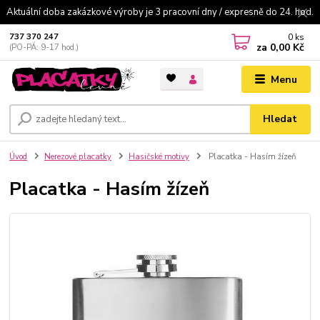
Aktuální doba zakázkové výroby je 3 pracovní dny / expresně do 24. hod.
0
ks
737 370 247
za
0,00 Kč
(PO-PÁ: 9-17 hod.)
Menu
Hledat
Úvod
Nerezové placatky
Hasičské motivy
Placatka - Hasím žízeň
Placatka - Hasím žízeň