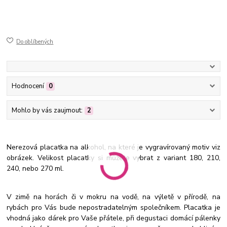
50-200
ušlechtilá nerez ocel
jemně broušený mat
gravírovaný
Do oblíbených
Hodnocení
0
Mohlo by vás zaujmout:
2
Nerezová placatka na alkohol, na které je vygravírovaný motiv viz
obrázek. Velikost placatky si můžete vybrat z variant 180, 210,
240, nebo 270 ml.
V zimě na horách či v mokru na vodě, na výletě v přírodě, na
rybách pro Vás bude nepostradatelným společníkem. Placatka je
vhodná jako dárek pro Vaše přátele, při degustaci domácí pálenky