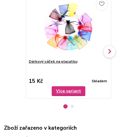
bestseller
Dárkový sáček na placatku
Nerezová ná
15 Kč
29 Kč
Skladem
Více variant
Zboží zařazeno v kategoriích