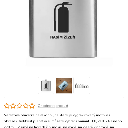
Ohodnotit produkt
Nerezová placatka na alkohol, na které je vygravírovaný motiv viz
obrázek. Velikost placatky si můžete vybrat z variant 180, 210, 240, nebo
270 ml. V zimě na horách či v mokru na vodě, na výletě v přírodě, na