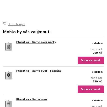
50-73
ušlechtilá nerez ocel
jemně broušený mat
gravírovaný
Do oblíbených
Mohlo by vás zaujmout:
Placatka - Game over party
skladem
cena od
299 Kč
Více variant
Placatka - Game over - rozučka
skladem
cena od
329 Kč
Více variant
Placatka - Game over
skladem
cena od