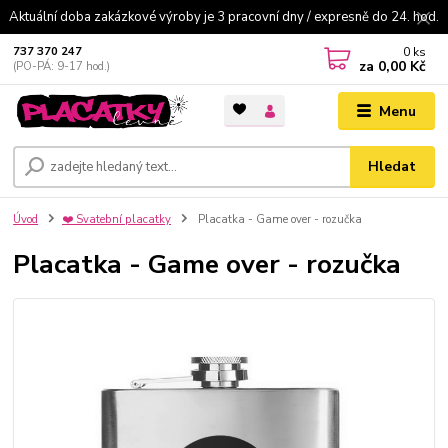
Aktuální doba zakázkové výroby je 3 pracovní dny / expresně do 24. hod.
0
ks
737 370 247
za
0,00 Kč
(PO-PÁ: 9-17 hod.)
Menu
Hledat
Úvod
❤️ Svatební placatky
Placatka - Game over - rozučka
Placatka - Game over - rozučka