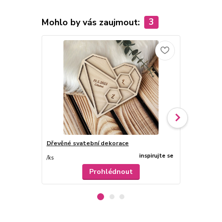
Mohlo by vás zaujmout:
3
Dřevěné svatební dekorace
Svatební zá
inspirujte se
/
ks
/
ks
Prohlédnout