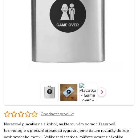
Ohodnotit produkt
Nerezová placatka na alkohol, na kterou vám pomocí laserové
technologie s precizní přesností vygravírujeme datum rozlučky do zde
vyobrazeného motivu. Velikost placatky si můžete vybrat z několika