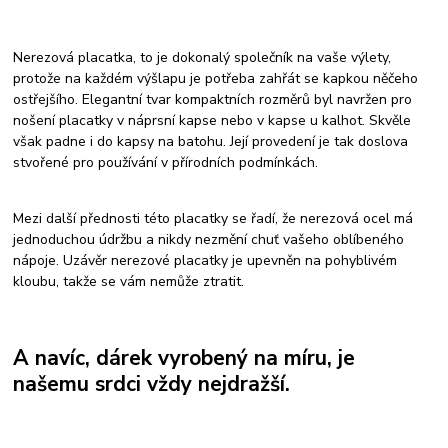
Nerezová placatka, to je dokonalý společník na vaše výlety,
protože na každém výšlapu je potřeba zahřát se kapkou něčeho
ostřejšího. Elegantní tvar kompaktních rozměrů byl navržen pro
nošení placatky v náprsní kapse nebo v kapse u kalhot. Skvěle
však padne i do kapsy na batohu. Její provedení je tak doslova
stvořené pro používání v přírodních podmínkách.
Mezi další přednosti této placatky se řadí, že nerezová ocel má
jednoduchou údržbu a nikdy nezmění chuť vašeho oblíbeného
nápoje. Uzávěr nerezové placatky je upevněn na pohyblivém
kloubu, takže se vám nemůže ztratit.
A navíc, dárek vyrobený na míru, je
našemu srdci vždy nejdražší.