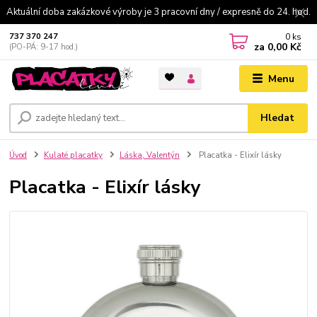
Aktuální doba zakázkové výroby je 3 pracovní dny / expresně do 24. hod.
0
ks
737 370 247
za
0,00 Kč
(PO-PÁ: 9-17 hod.)
Menu
Hledat
Úvod
Kulaté placatky
Láska, Valentýn
Placatka - Elixír lásky
Placatka - Elixír lásky