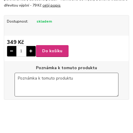
dřevitou výplní - 79 Kč
celý popis
Dostupnost:
skladem
349 Kč
Do košíku
Poznámka k tomuto produktu
6-511
9 x 10,5 x 2,5 cm
Ø 4 cm
150 ml
ušlechtilá nerez ocel
lesk