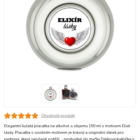
Ohodnotit produkt
Elegantní kulatá placatka na alkohol o objemu 150 ml s motivem Elixír
lásky. Placatka s osobním motivem je krásný a originální dárek pro
partnera, který zaručeně potěší. - nevhodné do myčky Dárková krabička s