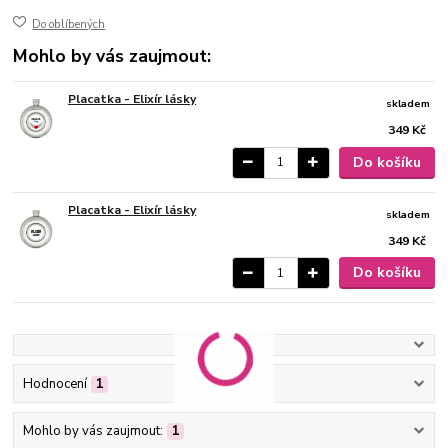
Do oblíbených
Mohlo by vás zaujmout:
Placatka - Elixír lásky
skladem
349 Kč
Do košíku
Placatka - Elixír lásky
skladem
349 Kč
Do košíku
Hodnocení
1
Mohlo by vás zaujmout:
1