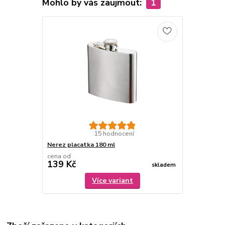
Mohlo by vás zaujmout:
1
15 hodnocení
Nerez placatka 180 ml
cena od
139 Kč
skladem
Více variant