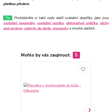
platbou předem.
Tip:
Prohlédněte si také naše další svatební doplňky, jako jsou
svatební magnetky
,
svatební razítka
,
dekorativní srdíčka
,
tácky
pod prsteny
,
zápichy do dortu
,
jmenovky
a mnoho dalších.
Mohlo by vás zaujmout:
5