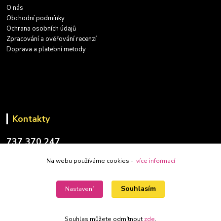
O nás
Obchodní podmínky
Ochrana osobních údajů
Zpracování a ověřování recenzí
Doprava a platební metody
Kontakty
737 370 247
(PO-PÁ: 9-17 hod.)
Na webu používáme cookies -
více informací
info@placatky-levne.cz
Souhlasím
Nastavení
Souhlas můžete odmítnout
zde
.