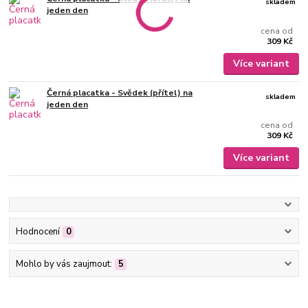
skladem
jeden den
cena od
309 Kč
Více variant
Černá placatka - Svědek (přítel) na
skladem
jeden den
cena od
309 Kč
Více variant
Hodnocení
0
Mohlo by vás zaujmout:
5