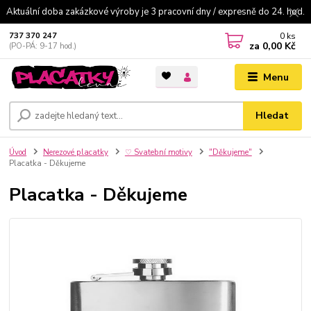
Aktuální doba zakázkové výroby je 3 pracovní dny / expresně do 24. hod.
0
ks
737 370 247
za
0,00 Kč
(PO-PÁ: 9-17 hod.)
Menu
Hledat
Úvod
Nerezové placatky
♡ Svatební motivy
"Děkujeme"
Placatka - Děkujeme
Placatka - Děkujeme