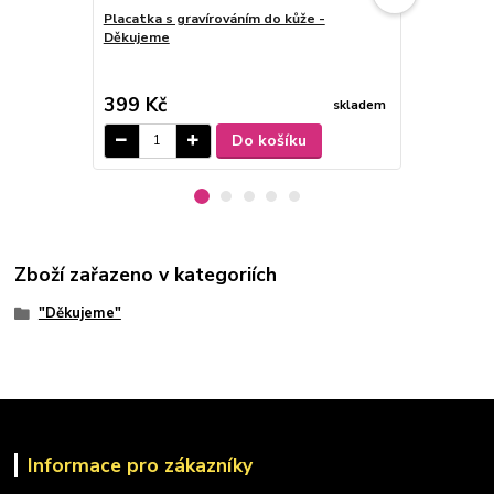
Placatka s gravírováním do kůže -
Děkujeme
Svatební m
cena od
399 Kč
30 Kč
skladem
/
ks
Do košíku
Zboží zařazeno v kategoriích
"Děkujeme"
Informace pro zákazníky