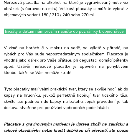
Nerezová placatka na alkohol, na které je vygravírovaný motiv viz
obrázek (s úpravou na míru). Velikost placatky si můžete vybrat z
objemových variant 180 / 210 / 240 nebo 270 ml.
Iniciály a datum nám prosím napište do poznámky k objednávce.
V zimě na horách či v mokru na vodě, na výletě v přírodě, na
rybách pro Vás bude nepostradatelným společníkem. Placatka je
vhodná jako dárek pro Vaše přátele, při degustaci domácí pálenky
apod. Uzávěr nerezové placatky je upevněn na pohyblivém
kloubu, takže se Vám nemůže ztratit.
Tyto placatky mají velmi praktický tvar, který se skvěle hodí jak do
kapsy na hrudníku, jelikož perfektně kopírují tvar lidského těla,
skvěle ale padnou i do kapsy na batohu. Jejich provedení je tak
doslova stvořené pro používání v přírodních podmínkách.
Placatka s gravírovaným motivem je úprava zboží na zakázku a
takové objednávky nelze hradit dobírkou při převzetí, ale pouze