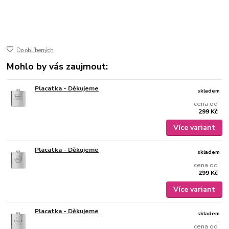
50-43
ušlechtilá nerez ocel
jemně broušený mat
gravírovaný
Do oblíbených
Mohlo by vás zaujmout:
Placatka - Děkujeme
skladem
cena od
299 Kč
Více variant
Placatka - Děkujeme
skladem
cena od
299 Kč
Více variant
Placatka - Děkujeme
skladem
cena od