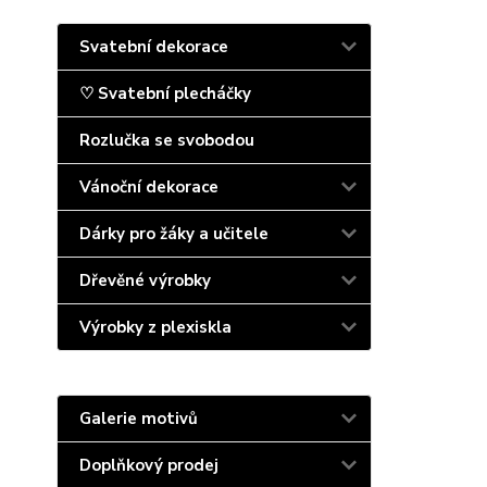
Svatební dekorace
♡ Svatební plecháčky
Rozlučka se svobodou
Vánoční dekorace
Dárky pro žáky a učitele
Dřevěné výrobky
Výrobky z plexiskla
Galerie motivů
Doplňkový prodej