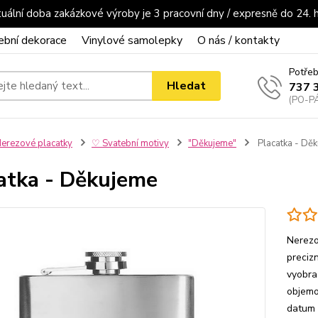
uální doba zakázkové výroby je 3 pracovní dny / expresně do 24. 
ební dekorace
Vinylové samolepky
O nás / kontakty
Potřeb
Hledat
737 
(PO-PÁ
erezové placatky
♡ Svatební motivy
"Děkujeme"
Placatka - Dě
atka - Děkujeme
Nerezo
preciz
vyobra
objemo
datum 