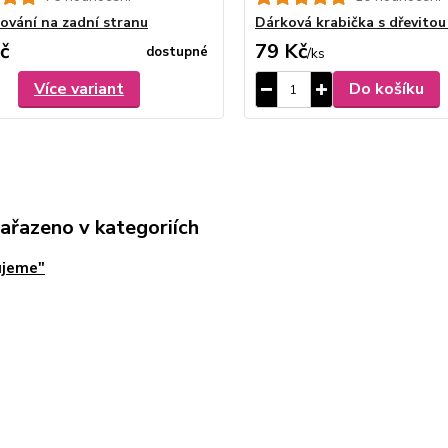
rování na zadní stranu
Dárková krabička s dřevitou
č
79 Kč
dostupné
/
ks
Více variant
Do košíku
zařazeno v kategoriích
ujeme"