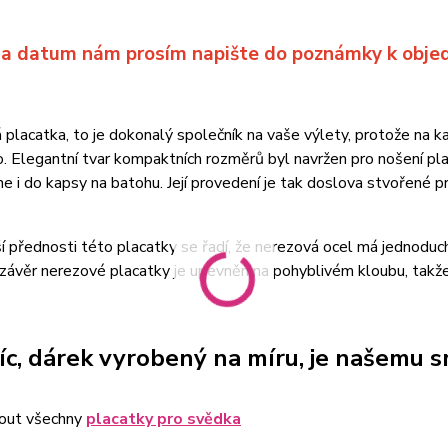
ly a datum nám prosím napište do poznámky k obj
placatka, to je dokonalý společník na vaše výlety, protože na 
o. Elegantní tvar kompaktních rozměrů byl navržen pro nošení pl
e i do kapsy na batohu. Její provedení je tak doslova stvořené pr
í přednosti této placatky se řadí, že nerezová ocel má jednodu
závěr nerezové placatky je upevněn na pohyblivém kloubu, takž
íc, dárek vyrobený na míru, je našemu sr
out všechny
placatky pro svědka