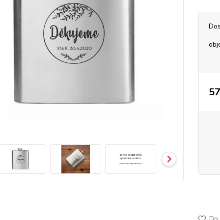
Dos
obj
57
50-43
jemně
Do 