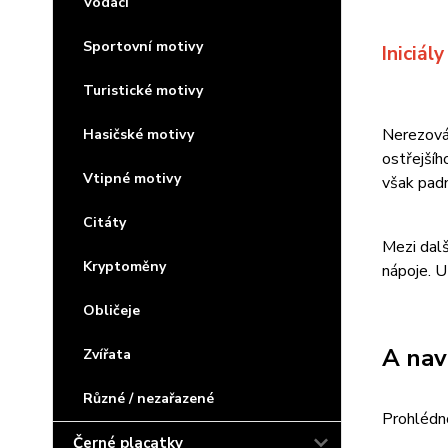
Vodáci
Sportovní motivy
Iniciá
Turistické motivy
Nerezová 
Hasičské motivy
ostřejšíh
Vtipné motivy
však padn
Citáty
Mezi dalš
Kryptoměny
nápoje. U
Obličeje
A nav
Zvířata
Různé / nezařazené
Prohlédn
Černé placatky