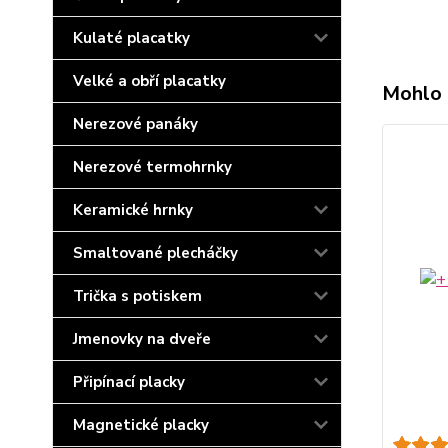
Kulaté placatky
Velké a obří placatky
Mohlo 
Nerezové panáky
Nerezové termohrnky
Keramické hrnky
Smaltované plecháčky
Trička s potiskem
Jmenovky na dveře
Připínací placky
Magnetické placky