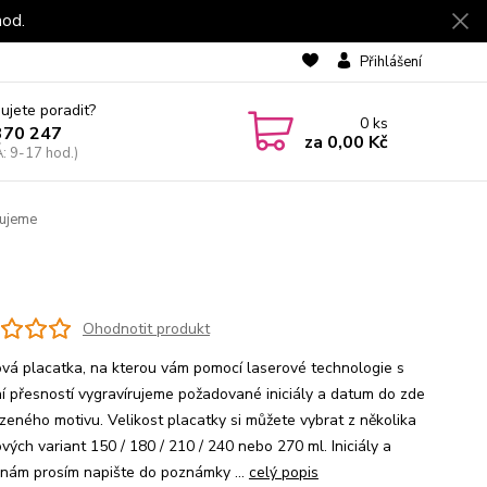
hod.
Přihlášení
ujete poradit?
0
ks
370 247
za
0,00 Kč
: 9-17 hod.)
kujeme
Ohodnotit produkt
vá placatka, na kterou vám pomocí laserové technologie s
ní přesností vygravírujeme požadované iniciály a datum do zde
zeného motivu. Velikost placatky si můžete vybrat z několika
vých variant 150 / 180 / 210 / 240 nebo 270 ml. Iniciály a
nám prosím napište do poznámky ...
celý popis