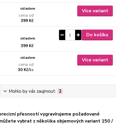
skladem
Více variant
cena od
399 Kč
Do košíku
skladem
399 Kč
skladem
Více variant
cena od
30 Kč
/
ks
Mohlo by vás zaujmout:
2
precizní přesností vygravírujeme požadované
i můžete vybrat
z několika objemových variant 150 /