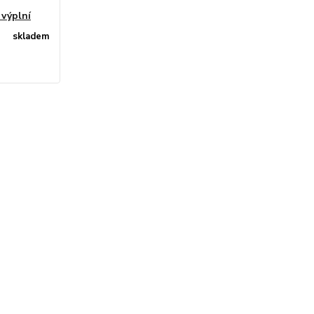
 výplní
skladem