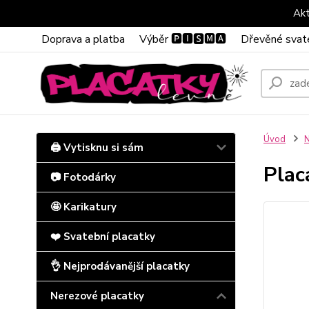
Akt
Doprava a platba
Výběr 🅿🅸🆂🅼🅰
Dřevěné svat
Úvod
N
🖨️ Vytisknu si sám
Plac
📷 Fotodárky
🤩 Karikatury
❤️ Svatební placatky
👌 Nejprodávanější placatky
Nerezové placatky