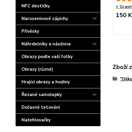
NFC destičky
+ Graví
150 K
Narozeninové zápichy
Přívěsky
Náhrdelníky a náušnice
Obrazy podle vaší fotky
Zboží 
Obrazy (různé)
"Děk
Hrající obrazy a hodiny
Řezané samolepky
Dočasné tetování
Nažehlovačky