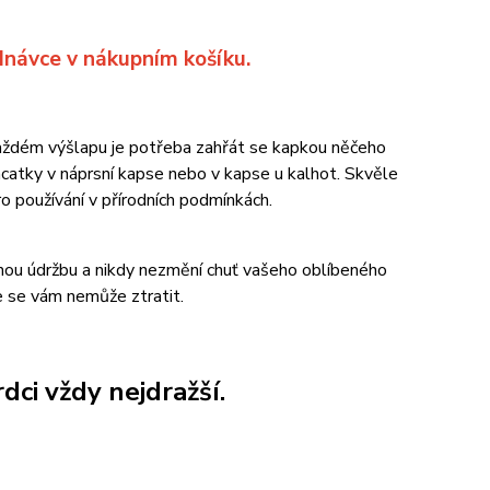
ednávce
v nákupním košíku.
každém výšlapu je potřeba zahřát se kapkou něčeho
acatky v náprsní kapse nebo v kapse u kalhot. Skvěle
o používání v přírodních podmínkách.
chou údržbu a nikdy nezmění chuť vašeho oblíbeného
e se vám nemůže ztratit.
dci vždy nejdražší.