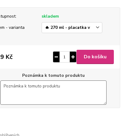
tupnost:
skladem
em - varianta
9 Kč
Do košíku
Poznámka k tomuto produktu
ušlechtilá nerez ocel
 broušený mat
gravírovaný
oblíbených