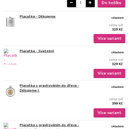
Do košíku
Placatka - Děkujeme
skladem
cena od
329 Kč
Více variant
Placatka - Svatební
skladem
cena od
329 Kč
Více variant
Placatka s gravírováním do dřeva -
skladem
Děkujeme I.
cena od
399 Kč
Více variant
Placatka s gravírováním do dřeva -
skladem