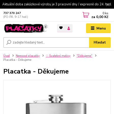
Aktuální doba zakázkové výroby je 3 pracovní dny / expresně do 24. hod.
0
ks
737 370 247
za
0,00 Kč
(PO-PÁ: 9-17 hod.)
Menu
Hledat
Úvod
Nerezové placatky
♡ Svatební motivy
"Děkujeme"
Placatka - Děkujeme
Placatka - Děkujeme