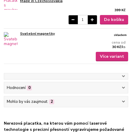
Made in Czechoslovakia
399 Kč
Do košíku
Svatební magnetky
skladem
cena od
30 Kč
/
ks
Více variant
Hodnocení
0
Mohlo by vás zaujmout:
2
Nerezová placatka, na kterou vám pomocí laserové
technologie s precizní přesností vygravírujeme požadované