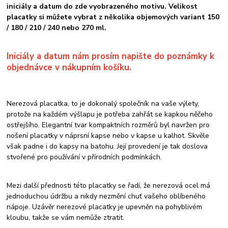
iniciály a datum do zde vyobrazeného motivu. Velikost
placatky si můžete vybrat
z několika objemových variant 150
/ 180 / 210 / 240 nebo 270 ml.
Iniciály a datum nám prosím napište do poznámky k
objednávce
v nákupním košíku.
Nerezová placatka, to je dokonalý společník na vaše výlety,
protože na každém výšlapu je potřeba zahřát se kapkou něčeho
ostřejšího. Elegantní tvar kompaktních rozměrů byl navržen pro
nošení placatky v náprsní kapse nebo v kapse u kalhot. Skvěle
však padne i do kapsy na batohu. Její provedení je tak doslova
stvořené pro používání v přírodních podmínkách.
Mezi další přednosti této placatky se řadí, že nerezová ocel má
jednoduchou údržbu a nikdy nezmění chuť vašeho oblíbeného
nápoje. Uzávěr nerezové placatky je upevněn na pohyblivém
kloubu, takže se vám nemůže ztratit.