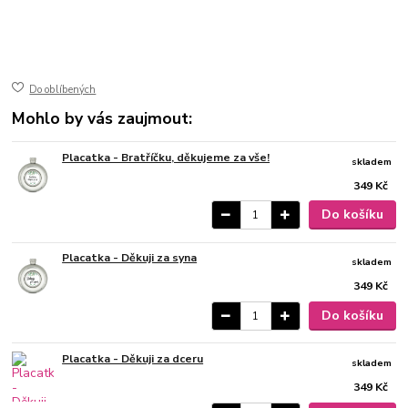
50-43
ušlechtilá nerez ocel
jemně broušený mat
gravírovaný
Do oblíbených
Mohlo by vás zaujmout:
Placatka - Bratříčku, děkujeme za vše!
skladem
349 Kč
Do košíku
Placatka - Děkuji za syna
skladem
349 Kč
Do košíku
Placatka - Děkuji za dceru
skladem
349 Kč