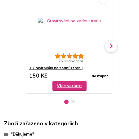
76 hodnocení
+ Gravírování na zadní stranu
Dárková krab
150 Kč
79 Kč
dostupné
/
ks
Více variant
Zboží zařazeno v kategoriích
"Děkujeme"