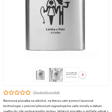
Ohodnotit produkt
Nerezová placatka na alkohol, na kterou vám pomocí laserové
technologie s precizní přesností vygravírujeme vaše iniciály a datum
svatby do zde vyobrazeného motivu. Velikost placatky si můžete vybrat z