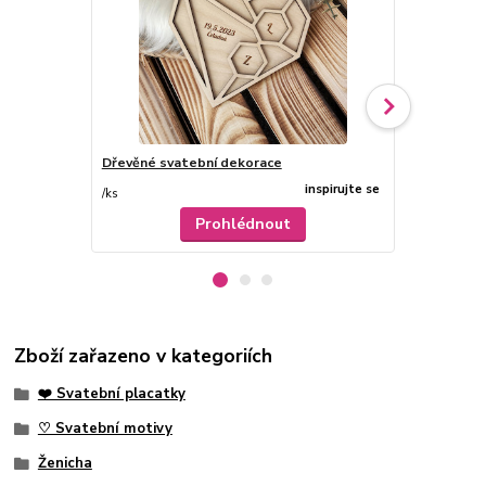
Dřevěné svatební dekorace
Svatební zá
inspirujte se
/
ks
/
ks
Prohlédnout
Zboží zařazeno v kategoriích
❤️ Svatební placatky
♡ Svatební motivy
Ženicha