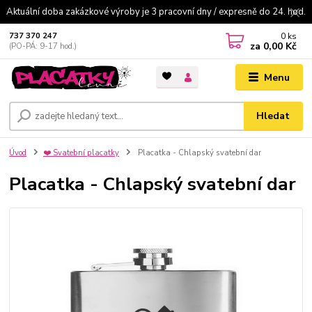
Aktuální doba zakázkové výroby je 3 pracovní dny / expresně do 24. hod.
0
ks
737 370 247
za
0,00 Kč
(PO-PÁ: 9-17 hod.)
Menu
Hledat
Úvod
❤️ Svatební placatky
Placatka - Chlapský svatební dar
Placatka - Chlapský svatební dar