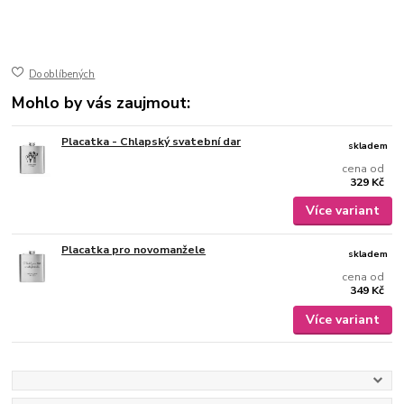
50-398
ušlechtilá nerez ocel
jemně broušený mat
gravírovaný
Do oblíbených
Mohlo by vás zaujmout:
Placatka - Chlapský svatební dar
skladem
cena od
329 Kč
Více variant
Placatka pro novomanžele
skladem
cena od
349 Kč
Více variant