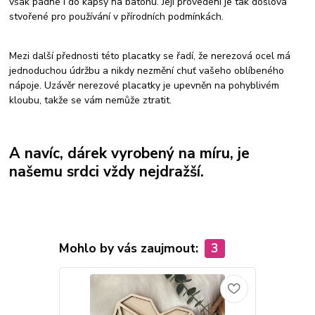
však padne i do kapsy na batohu. Její provedení je tak doslova
stvořené pro používání v přírodních podmínkách.
Mezi další přednosti této placatky se řadí, že nerezová ocel má
jednoduchou údržbu a nikdy nezmění chuť vašeho oblíbeného
nápoje. Uzávěr nerezové placatky je upevněn na pohyblivém
kloubu, takže se vám nemůže ztratit.
A navíc, dárek vyrobený na míru, je
našemu srdci vždy nejdražší.
Mohlo by vás zaujmout:
3