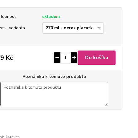
tupnost:
skladem
em - varianta
9 Kč
Do košíku
Poznámka k tomuto produktu
0
ušlechtilá nerez ocel
 broušený mat
gravírovaný
oblíbených