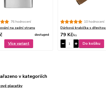
76 hodnocení
10 hodnocení
rování na zadní stranu
Dárková krabička s dřevitou
č
79 Kč
dostupné
/
ks
Více variant
Do košíku
zařazeno v kategoriích
ové placatky