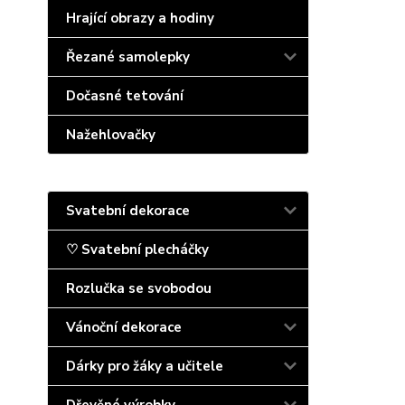
Hrající obrazy a hodiny
Řezané samolepky
Dočasné tetování
Nažehlovačky
Svatební dekorace
♡ Svatební plecháčky
Rozlučka se svobodou
Vánoční dekorace
Dárky pro žáky a učitele