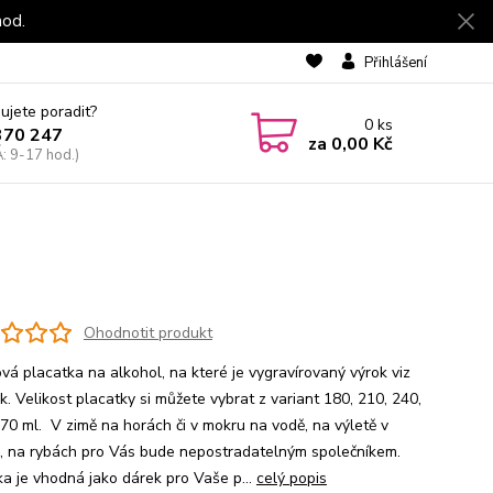
hod.
Přihlášení
ujete poradit?
0
ks
370 247
za
0,00 Kč
: 9-17 hod.)
Ohodnotit produkt
vá placatka na alkohol, na které je vygravírovaný výrok viz
. Velikost placatky si můžete vybrat z variant 180, 210, 240,
70 ml. V zimě na horách či v mokru na vodě, na výletě v
ě, na rybách pro Vás bude nepostradatelným společníkem.
ka je vhodná jako dárek pro Vaše p...
celý popis