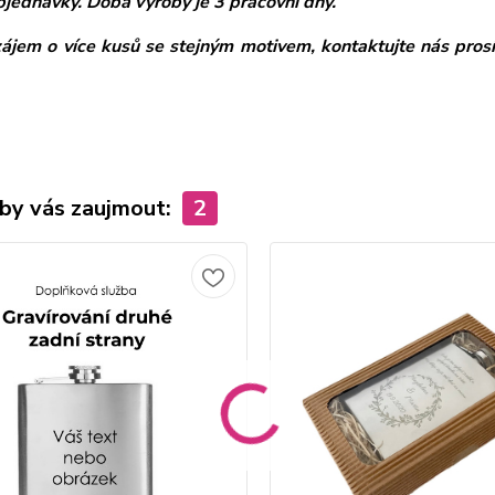
objednávky. Doba výroby je 3 pracovní dny.
zájem o více kusů se stejným motivem, kontaktujte nás pros
by vás zaujmout:
2