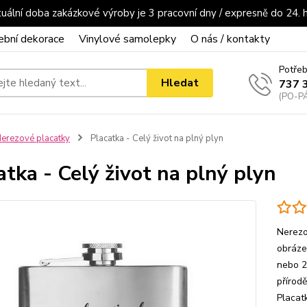
uální doba zakázkové výroby je 3 pracovní dny / expresně do 24. 
ební dekorace
Vinylové samolepky
O nás / kontakty
Potřeb
Hledat
737 
(PO-PÁ
erezové placatky
Placatka - Celý život na plný plyn
atka - Celý život na plný plyn
Nerezo
obrázek
nebo 2
přírod
Placat