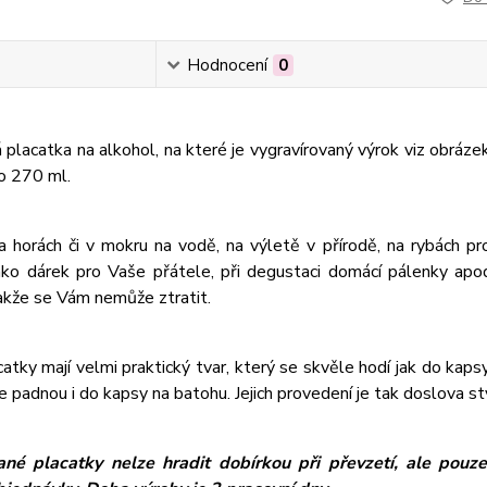
Hodnocení
0
placatka na alkohol, na které je vygravírovaný výrok viz obráze
o 270 ml.
a horách či v mokru na vodě, na výletě v přírodě, na rybách 
ako dárek pro Vaše přátele, při degustaci domácí pálenky ap
akže se Vám nemůže ztratit.
atky mají velmi praktický tvar, který se skvěle hodí jak do kapsy 
e padnou i do kapsy na batohu. Jejich provedení je tak doslova s
ané placatky nelze hradit dobírkou při převzetí, ale pou