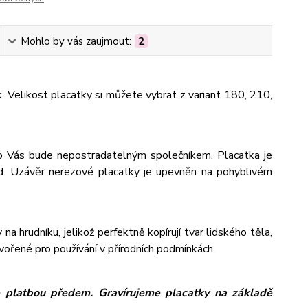
Mohlo by vás zaujmout:
2
k. Velikost placatky si můžete vybrat z variant 180, 210,
pro Vás bude nepostradatelným společníkem. Placatka je
od. Uzávěr nerezové placatky je upevněn na pohyblivém
na hrudníku, jelikož perfektně kopírují tvar lidského těla,
tvořené pro používání v přírodních podmínkách.
ze platbou předem. Gravírujeme placatky na základě