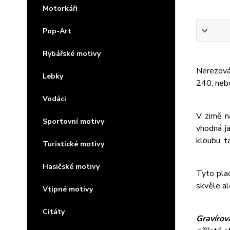
Motorkáři
Pop-Art
Rybářské motivy
Nerezová 
Lebky
240, neb
Vodáci
V zimě n
Sportovní motivy
vhodná j
kloubu, t
Turistické motivy
Hasičské motivy
Tyto plac
skvěle al
Vtipné motivy
Citáty
Gravírov