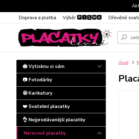
Akt
Doprava a platba
Výběr 🅿🅸🆂🅼🅰
Dřevěné svat
Úvod
N
🖨️ Vytisknu si sám
Plac
📷 Fotodárky
🤩 Karikatury
❤️ Svatební placatky
👌 Nejprodávanější placatky
Nerezové placatky