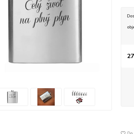
Dos
obj
27
50-99
jemně
Do 