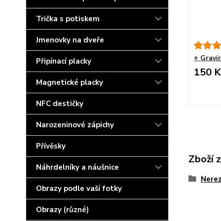
Trička s potiskem
Jmenovky na dveře
+ Graví
Připínací placky
150 K
Magnetické placky
NFC destičky
Narozeninové zápichy
Přívěsky
Zboží 
Náhrdelníky a náušnice
Nerez
Obrazy podle vaší fotky
Obrazy (různé)