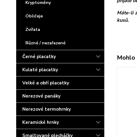
přijaté 
Kryptoměny
Máte-li 
Obličeje
kusů.
Zvířata
Různé / nezařazené
Černé placatky
Mohlo 
Kulaté placatky
Velké a obří placatky
Nerezové panáky
Nerezové termohrnky
Keramické hrnky
Smaltované plecháčky