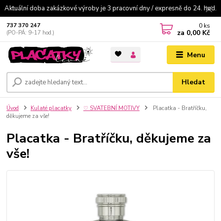
Aktuální doba zakázkové výroby je 3 pracovní dny / expresně do 24. hod.
0
ks
737 370 247
za
0,00 Kč
(PO-PÁ: 9-17 hod.)
Menu
Hledat
Úvod
Kulaté placatky
♡ SVATEBNÍ MOTIVY
Placatka - Bratříčku,
děkujeme za vše!
Placatka - Bratříčku, děkujeme za
vše!