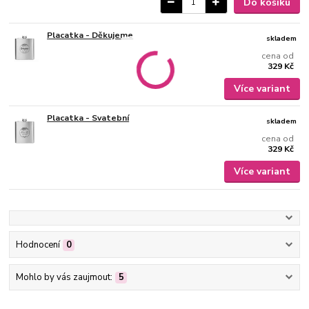
Do košíku
Placatka - Děkujeme
skladem
cena od
329 Kč
Více variant
Placatka - Svatební
skladem
cena od
329 Kč
Více variant
Hodnocení
0
Mohlo by vás zaujmout:
5