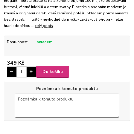
Elegantní kulatá placatka na alkohol o objemu 150 ml jako poděkování
bratrovi, včetně iniciálů a datem svatby. Placatka s osobním motivem je
krásný a originální dárek, který zaručeně potěší. Skladem pouze varianta
bez vlastních iniciálů - nevhodné do myčky- zakázková výroba - nelze
hradit dobírkou ...
celý popis
Dostupnost:
skladem
349 Kč
Do košíku
Poznámka k tomuto produktu
50-2021-16
9 x 10,5 x 2,5 cm