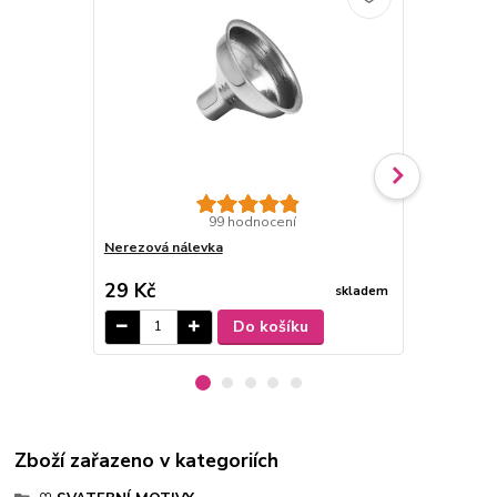
99 hodnocení
Nerezová nálevka
Dárková krab
29 Kč
79 Kč
skladem
/
ks
Do košíku
Zboží zařazeno v kategoriích