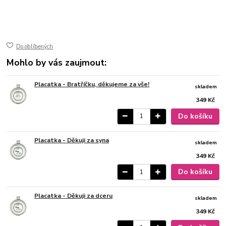
Ø 4 cm
150 ml
ušlechtilá nerez ocel
lesk
Do oblíbených
Mohlo by vás zaujmout:
Placatka - Bratříčku, děkujeme za vše!
skladem
349 Kč
Do košíku
Placatka - Děkuji za syna
skladem
349 Kč
Do košíku
Placatka - Děkuji za dceru
skladem
349 Kč